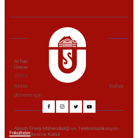
Al Farabi'nin adını taşıyan Kazak Ulusal
Üniversitesi'ne kabul
2021-12-21
/
13830
Almatı'daki Kazak Ulusal Üniversitesi, bahar
dönemi için ...
Almatı Enerji Mühendisliği ve Telekomünikasyon
Fakülteler
Üniversitesi'ne Kabul