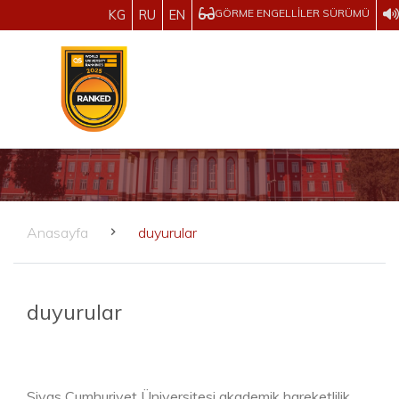
GÖRME ENGELLILER SÜRÜMÜ
KG
RU
EN
Anasayfa
duyurular
duyurular
Sivas Cumhuriyet Üniversitesi akademik hareketlilik