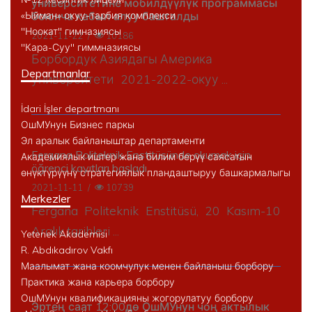
университетине мобилдүүлүк программасы
боюнча кабыл алуу башталды
«Ыйман» окуу-тарбия комплекси
"Ноокат" гимназиясы
2021-11-22
/
10186
"Кара-Суу" гиммназиясы
Борбордук Азиядагы Америка
Departmanlar
университети
2021-2022-окуу ...
İdari İşler departmanı
ОшМУнун Бизнес паркы
Эл аралык байланыштар департаменти
Fergana Politeknik Enstitüsünde okumak için
Академиялык иштер жана билим берүү саясатын
öğrenci kayıtları başladı
өнүктүрүүнү стратегиялык пландаштыруу башкармалыгы
2021-11-11
/
10739
Merkezler
Fergana Politeknik Enstitüsü, 20 Kasım-10
Aralık tarihleri ...
Yetenek Akademisi
R. Abdıkadırov Vakfı
Маалымат жана коомчулук менен байланыш борбору
Практика жана карьера борбору
ОшМУнун квалификацияны жогорулатуу борбору
Эртең саат 12:00дө ОшМУнун чоң актылык