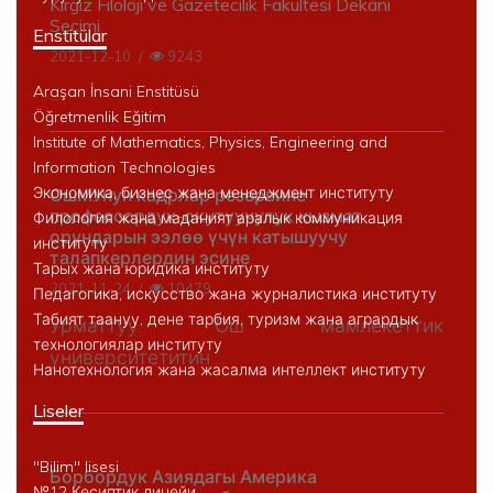
Kırgız Filoloji ve Gazetecilik Fakültesi Dekanı
Seçimi
Enstitülar
2021-12-10
/
9243
...
Araşan İnsani Enstitüsü
Öğretmenlik Eğitim
Institute of Mathematics, Physics, Engineering and
Information Technologies
Экономика, бизнес жана менеджмент институту
ОшМУнун кадрлар резервине
профессордук-окутуучулук кызмат
Филология жана маданият аралык коммуникация
орундарын ээлөө үчүн катышуучу
институту
талапкерлердин эсине
Тарых жана юридика институту
2021-11-24
/
10479
Педагогика, искусство жана журналистика институту
Табият таануу, дене тарбия, туризм жана агрардык
Урматтуу Ош мамлекеттик
технологиялар институту
университетитин ...
Нанотехнология жана жасалма интеллект институту
Liseler
"Bilim" lisesi
Борбордук Азиядагы Америка
№12 Кесиптик лицейи