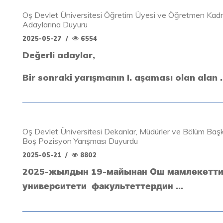
Oş Devlet Üniversitesi Öğretim Üyesi ve Öğretmen Kadr
Adaylarına Duyuru
2025-05-27
/
6554
Değerli adaylar,
Bir sonraki yarışmanın
I. aşaması
olan
alan .
Oş Devlet Üniversitesi Dekanlar, Müdürler ve Bölüm Başka
Boş Pozisyon Yarışması Duyurdu
2025-05-21
/
8802
2025-жылдын 19-майынан Ош мамлекетт
университети факультеттердин ...