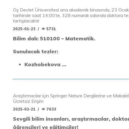
Oş Devlet Üniversitesi ana akademik binasında, 23 Oca
tarihinde saat 14:00’te, 328 numaralı salonda doktora tez
tartışılacaktır
2025-01-23
/
5731
Bilim dalı: 510100 – Matematik.
Sunulacak tezler:
Kozhobekova ...
Araştırmacılar için Springer Nature Dergilerine ve Makalel
Ücretsiz Erişim
2025-02-21
/
7633
Sevgili bilim insanları, araştırmacılar, dokto
öğrencileri ve eğitimciler!