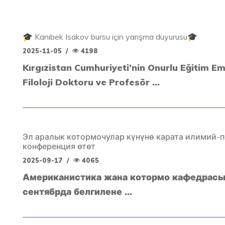
🎓 Kanıbek Isakov bursu için yarışma duyurusu🎓
2025-11-05
/
4198
Kırgızistan Cumhuriyeti’nin Onurlu Eğitim Em
Filoloji Doktoru ve Profesör ...
Эл аралык котормочулар күнүнө карата илимий-
конференция өтөт
2025-09-17
/
4065
Американистика жана котормо кафедрасы
сентябрда белгилене ...