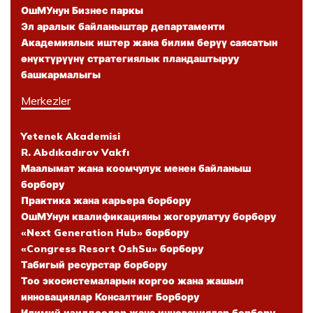
ОшМУнун Бизнес паркы
Эл аралык байланыштар департаменти
Академиялык иштер жана билим берүү саясатын
өнүктүрүүнү стратегиялык пландаштыруу
башкармалыгы
Merkezler
Yetenek Akademisi
R. Abdıkadırov Vakfı
Маалымат жана коомчулук менен байланыш
борбору
Практика жана карьера борбору
ОшМУнун квалификацияны жогорулатуу борбору
«Next Generation Hub» борбору
«Congress Resort OshSu» борбору
Табигый ресурстар борбору
Тоо экосистемаларын коргоо жана жашыл
инновациялар Консалтинг Борбору