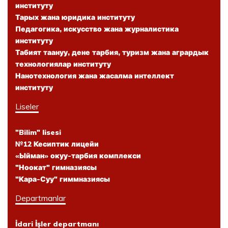
институту
Тарых жана юридика институту
Педагогика, искусство жана журналистика
институту
Табият таануу, дене тарбия, туризм жана агрардык
технологиялар институту
Нанотехнология жана жасалма интеллект
институту
Liseler
"Bilim" lisesi
№12 Кесиптик лицейи
«Ыйман» окуу-тарбия комплекси
"Ноокат" гимназиясы
"Кара-Суу" гиммназиясы
Departmanlar
İdari İşler departmanı