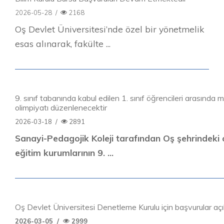
2026-05-28
/
2168
Oş Devlet Üniversitesi’nde özel bir yönetmelik
esas alınarak, fakülte ...
9. sınıf tabanında kabul edilen 1. sınıf öğrencileri arasında
olimpiyatı düzenlenecektir
2026-03-18
/
2891
Sanayi-Pedagojik Koleji tarafından Oş şehrindeki 
eğitim kurumlarının 9. ...
Oş Devlet Üniversitesi Denetleme Kurulu için başvurular açı
2026-03-05
/
2999