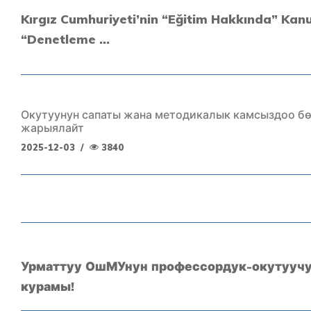
Kırgız Cumhuriyeti’nin “Eğitim Hakkında” Kan
“Denetleme ...
Окутуунун сапаты жана методикалык камсыздоо б
жарыялайт
2025-12-03
/
3840
Урматтуу ОшМУнун профессордук-окутууч
курамы!