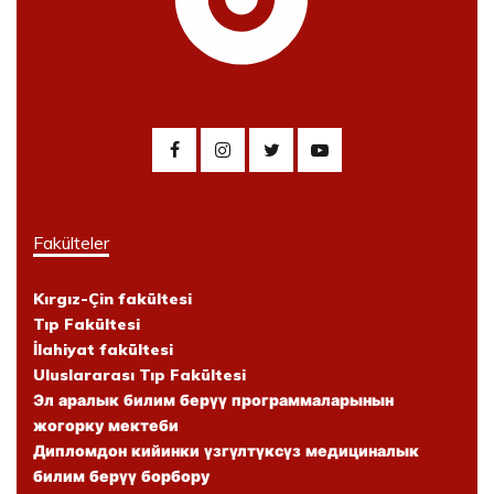
Fakülteler
Kırgız-Çin fakültesi
Tıp Fakültesi
İlahiyat fakültesi
Uluslararası Tıp Fakültesi
Эл аралык билим берүү программаларынын
жогорку мектеби
Дипломдон кийинки үзгүлтүксүз медициналык
билим берүү борбору