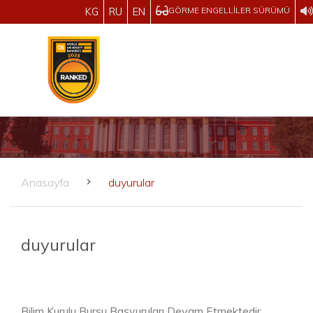
GÖRME ENGELLILER SÜRÜMÜ
KG
RU
EN
Anasayfa
duyurular
duyurular
Bilim Kurulu Bursu Başvuruları Devam Etmektedir