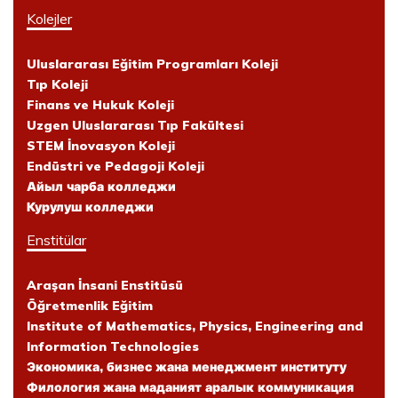
Kolejler
Uluslararası Eğitim Programları Koleji
Tıp Koleji
Finans ve Hukuk Koleji
Uzgen Uluslararası Tıp Fakültesi
STEM İnovasyon Koleji
Endüstri ve Pedagoji Koleji
Айыл чарба колледжи
Курулуш колледжи
Enstitülar
Araşan İnsani Enstitüsü
Öğretmenlik Eğitim
Institute of Mathematics, Physics, Engineering and
Information Technologies
Экономика, бизнес жана менеджмент институту
Филология жана маданият аралык коммуникация