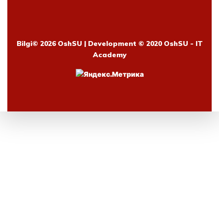
Bilgi©
2026 OshSU | Development © 2020 OshSU - IT
Academy