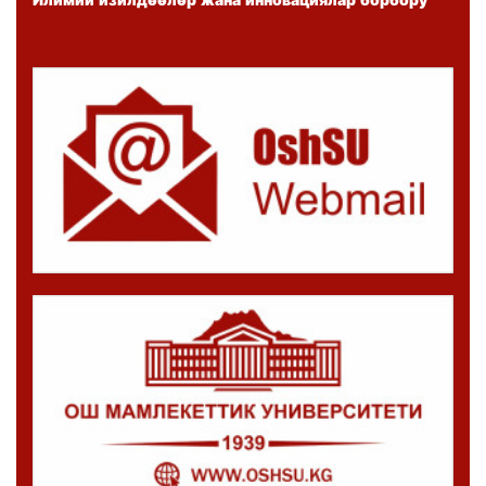
Илимий изилдөөлөр жана инновациялар борбору