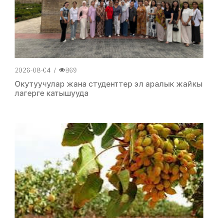
2026-08-04
/
869
Окутуучулар жана студенттер эл аралык жайкы
лагерге катышууда