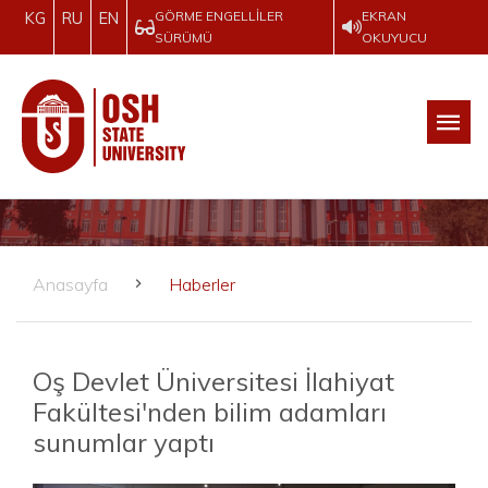
GÖRME ENGELLILER
EKRAN
KG
RU
EN
SÜRÜMÜ
OKUYUCU
Anasayfa
Haberler
Oş Devlet Üniversitesi İlahiyat
Fakültesi'nden bilim adamları
sunumlar yaptı