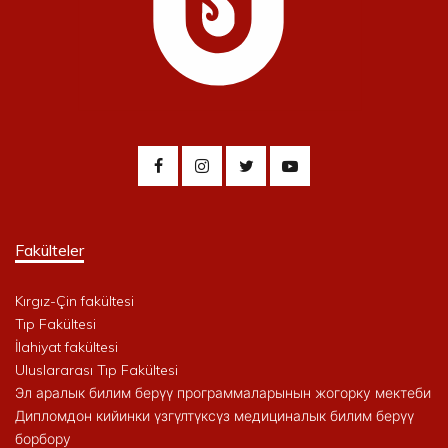
Fakülteler
Kırgız-Çin fakültesi
Tıp Fakültesi
İlahiyat fakültesi
Uluslararası Tıp Fakültesi
Эл аралык билим берүү программаларынын жогорку мектеби
Дипломдон кийинки үзгүлтүксүз медициналык билим берүү
борбору