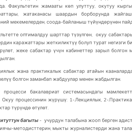
да. Факультетин жамааты көп улуттуу, окутуу кыргы
раттары, жатаканасы шаардын борборунда жайгашы
ний мекемелерден, соода-байланыш түйүндөрүнөн пайд
льтетте оптималдуу шарттар түзүлгөн, окуу сабакта
рдин каражаттары жеткиликтүү болуп турат негизги 
рүлөт, жеке сабактар ​​үчүн кабинеттер зарыл болгон
ылган.
иялык жана практикалык сабактар атайын кааналард
шелүү болгон заманбап жабдуулар менен жабдылг
у процесси бакалавриат системасындагы мамлекетт
 процессинин жүрүшү: 1-.Лекциялык, 2-.Практика
ктар түрүндө өтүлөт.
итуттун багыты
- учурдун талабына жооп берген адист
иячы-методисттерин, мыкты журналистерди жана тала