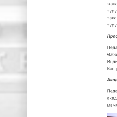
жан
тур
тал
туру
П
ро
Педа
Өзбе
Инди
Венг
Ака
Пед
акад
мамл