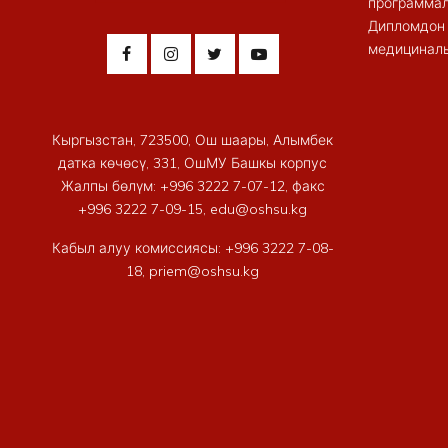
программал
Дипломдон 
медициналы
Кыргызстан, 723500, Ош шаары, Алымбек
датка көчөсү, 331, ОшМУ Башкы корпус
Жалпы бөлүм: +996 3222 7-07-12, факс
+996 3222 7-09-15, edu@oshsu.kg
Кабыл алуу комиссиясы: +996 3222 7-08-
18, priem@oshsu.kg