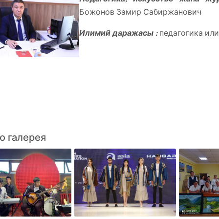
Божонов Замир Сабиржанович
Илимий даражасы :
педагогика или
о галерея