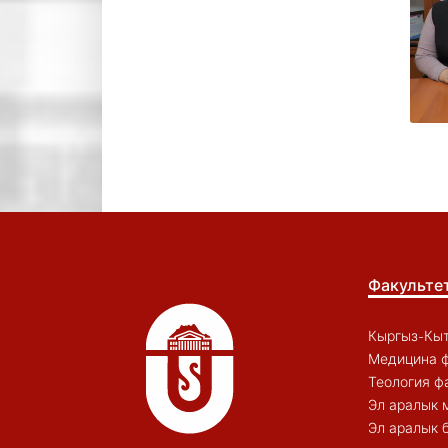
Факульте
Кыргыз-Кыт
Медицина ф
Теология ф
Эл аралык 
Эл аралык 