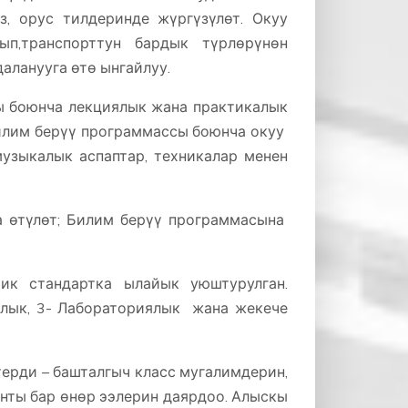
з, орус тилдеринде жүргүзүлөт. Окуу
п,транспорттун бардык түрлөрүнөн
аланууга өтө ынгайлуу.
ры боюнча лекциялык жана практикалык
билим берүү программассы боюнча окуу
 музыкалык аспаптар, техникалар менен
а өтүлөт; Билим берүү программасына
ан.
ик стандартка ылайык уюштурулган.
лык, 3- Лабораториялык жана жекече
ерди – башталгыч класс мугалимдерин,
нты бар өнөр ээлерин даярдоо. Алыскы