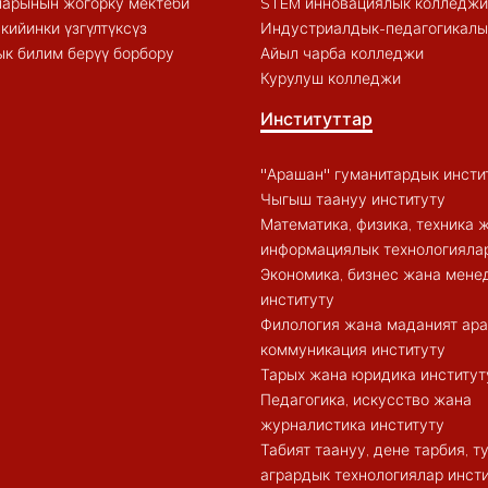
арынын жогорку мектеби
STEM инновациялык колледжи
кийинки үзгүлтүксүз
Индустриалдык-педагогикалы
к билим берүү борбору
Айыл чарба колледжи
Курулуш колледжи
Институттар
"Арашан" гуманитардык инсти
Чыгыш таануу институту
Математика, физика, техника 
информациялык технологиялар
Экономика, бизнес жана мен
институту
Филология жана маданият ар
коммуникация институту
Тарых жана юридика институт
Педагогика, искусство жана
журналистика институту
Табият таануу, дене тарбия, 
агрардык технологиялар инст