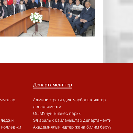
Департаменттер
аммалар
Административдик-чарбалык иштер
департаменти
ОшМУнун Бизнес паркы
лледжи
Эл аралык байланыштар департаменти
к колледжи
Академиялык иштер жана билим берүү