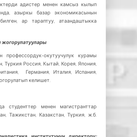
ктерди адистер менен камсыз кылып
ында, азыркы базар экономикасынын
илген, ар тараптуу, атаандаштыкка
.
 жогорулатуулары
ун профессордук-окутуучулук курамы
, Түркия Россия, Кытай, Корея, Япония,
ритания, Германия, Италия, Испания,
огорулатып келишет.
да студенттер менен магистранттар
, Тажикстан, Казакстан, Түркия, ж.б.
рналистика институтунун директору: