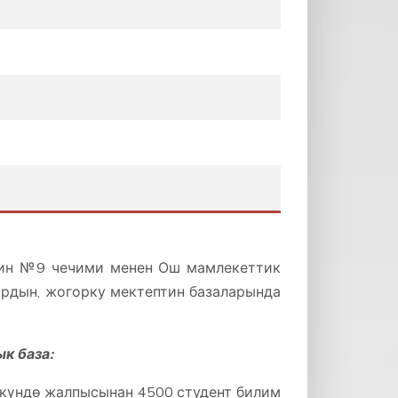
нин №9 чечими менен Ош мамлекеттик
ардын, жогорку мектептин базаларында
к база:
 күндө жалпысынан 4500 студент билим