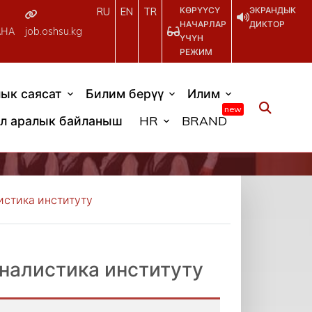
КӨРҮҮСҮ
ЭКРАНДЫК
RU
EN
TR
НАЧАРЛАР
ДИКТОР
АНА
job.oshsu.kg
ҮЧҮН
РЕЖИМ
ык саясат
Билим берүү
Илим
new
л аралык байланыш
HR
BRAND
истика институту
налистика институту