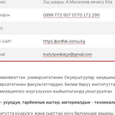
рес
Ош шаары, А.Масалиев көчөсү 93а
лефон
0999 772 507 0770 172 295
кс
-сайт
https://pedfak.oshsu.kg
ail
insitytpediskjyr@gmail.com
амлекеттик университетинин Окумуштуулар кеңеши
ерситетинин факультеттердин, билим берүү институтт
мизациялоо жүргүзүүнүн жыйынтыгында уюштурулган
- усулдук, тарбиялык иштер, материалдык - техникалы
итутта күндүзгү жана сырттан окуу бөлүмүндө азыркы