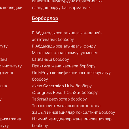
саясатын өнүктүрүүнү стратегиялык
к колледжи
пландаштыруу башкармалыгы
Борборлор
Р.Абдыкадыров атындагы маданий-
эстетикалык борбору
туту
Р.Абдыкадыров атындагы фонду
Маалымат жана коомчулук менен
жана
байланыш борбору
 институту
Практика жана карьера борбору
еджмент
ОшМУнун квалификацияны жогорулатуу
борбору
алык
«Next Generation Hub» борбору
«Congress Resort OshSu» борбору
у
Табигый ресурстар борбору
Тоо экосистемаларын коргоо жана
жашыл инновациялар Консалтинг Борбору
туризм жана
Илимий изилдөөлөр жана инновациялар
итуту
борбору