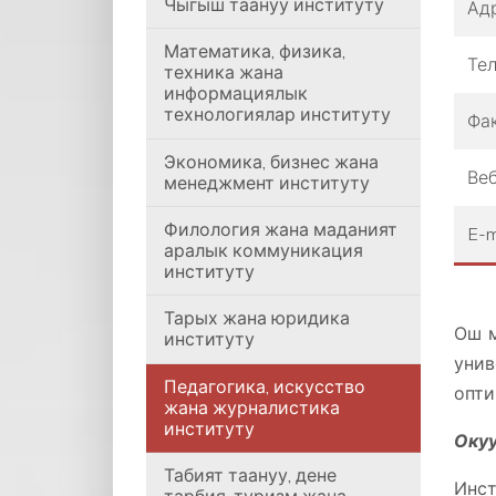
Чыгыш таануу институту
Ад
Математика, физика,
Те
техника жана
информациялык
технологиялар институту
Фа
Экономика, бизнес жана
Веб
менеджмент институту
Филология жана маданият
E-m
аралык коммуникация
институту
Тарых жана юридика
Ош м
институту
унив
Педагогика, искусство
опти
жана журналистика
институту
Окуу
Табият таануу, дене
Инст