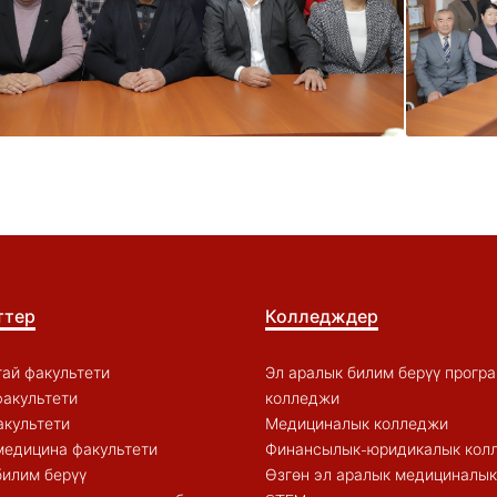
ттер
Колледждер
ай факультети
Эл аралык билим берүү прогр
акультети
колледжи
акультети
Медициналык колледжи
медицина факультети
Финансылык-юридикалык кол
билим берүү
Өзгөн эл аралык медициналы