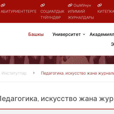
ОшМУнун
АБИТУРИЕНТТЕРГЕ
СОЦИАЛДЫК
ИЛИМИЙ
КИТЕПК
ТҮЙҮНДӨР
ЖУРНАЛДАРЫ
Башкы
Университет
Академиял
Э
Институттар
Педагогика, искусство жана журнал
Педагогика, искусство жана жур