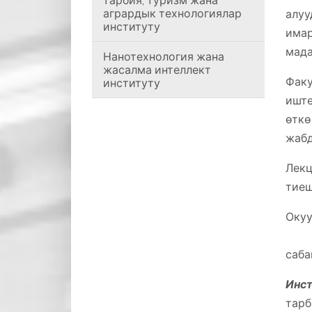
тарбия, туризм жана
агрардык технологиялар
алуу
институту
има
мада
Нанотехнология жана
жасалма интеллект
Факу
институту
иште
өткө
жабд
Лекц
тие
Оку
Окуу
саба
Инст
тарб