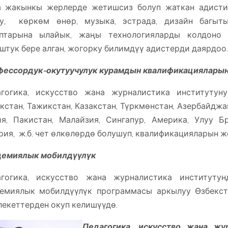
а жакынкы жерлерде жетишсиз болуп жаткан адисти
уу, көркөм өнөр, музыка, эстрада, дизайн багыт
аптарына ылайык, жаңы технологияларды колдоно б
штук бере алган, жогорку билимдүү адистерди даярдоо
фессордук-окутуучулук курамдын квалификацияларын
гогика, искусство жана журналистика институтун
кстан, Тажикстан, Казакстан, Түркмөнстан, Азербайджан
я, Пакистан, Малайзия, Сингапур, Америка, Улуу Б
рия, ж.б. чет өлкөлөрдө болушуп, квалификацияларын ж
демиялык мобилдүүлүк
агогика, искусство жана журналистика институтун
емиялык мобилдүүлүк программасы аркылуу Өзбекстан
екеттерден окуп келишүүдө.
Педагогика, искусство жана жу