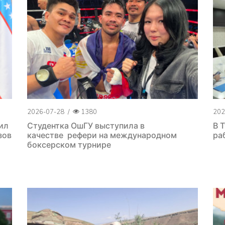
2026-07-28
/
1380
202
ил
Студентка ОшГУ выступила в
В 
зов
качестве рефери на международном
ра
боксерском турнире