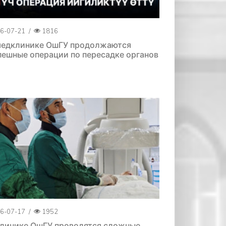
6-07-21
/
1816
медклинике ОшГУ продолжаются
пешные операции по пересадке органов
6-07-17
/
1952
клинике ОшГУ проводятся сложные