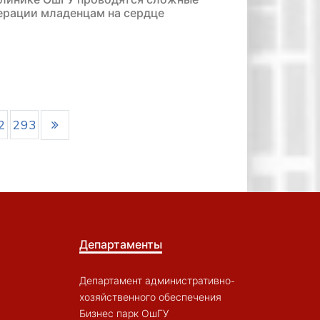
ерации младенцам на сердце
2
293
Департаменты
Департамент административно-
хозяйственного обеспечения
Бизнес парк ОшГУ