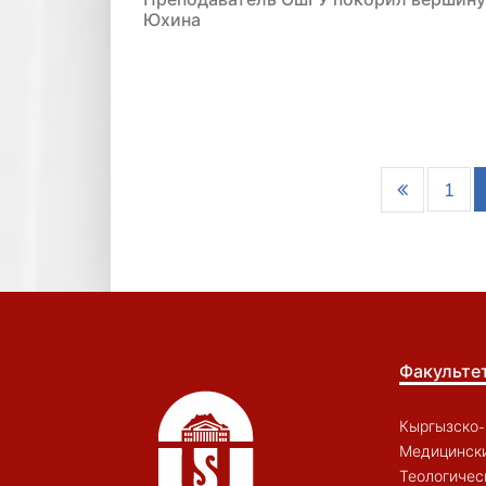
Юхина
1
Факульте
Кыргызско-
Медицински
Теологичес