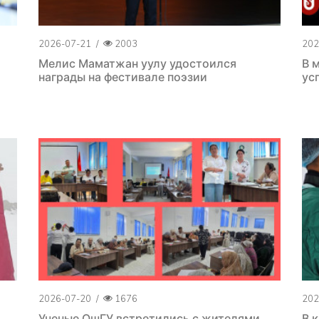
2026-07-21
/
2003
202
Мелис Маматжан уулу удостоился
В 
награды на фестивале поэзии
ус
2026-07-20
/
1676
202
Ученые ОшГУ встретились с жителями
В 