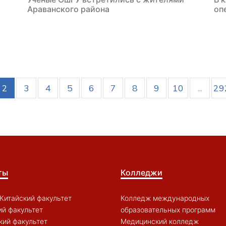
Араванского района
оп
2
3
4
5
6
7
8
9
10
...
29
ты
Колледжи
Китайский факультет
Колледж международных
й факультет
образовательных программ
кий факультет
Медицинский колледж