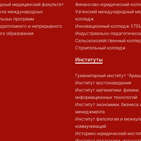
дный медицинский факультет
Финансово-юридический кол
ола международных
Узгенский международный ме
льных программ
колледж
едипломного и непрерывного
Инновационный колледж STE
го образования
Индустриально-педагогическ
Сельскохозяйственный колле
Строительный колледж
Институты
Гуманитарный институт "Араш
Институт востоковедения
Институт математики, физики, 
информационных технологий
Институт экономики, бизнеса 
менеджмента
Институт филологии и межкул
коммуникаций
Историко-юридический инсти
Институт педагогики, искусст