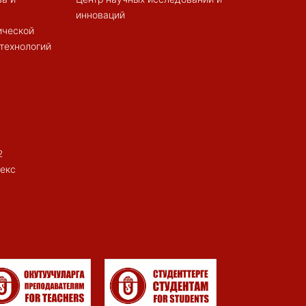
инноваций
ической
 технологий
2
екс