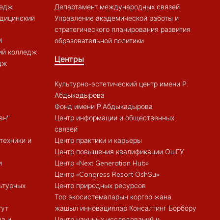
ледж
Департамент международных связей
дицинский
Управление академической работы и
стратегического планирования развития
M
образовательной политики
ий колледж
Центры
дж
Культурно-эстетический центр имени Р.
Абдыкадырова
Фонд имени Р.Абдыкадырова
ан"
Центр информации и общественных
связей
техники и
Центр практики и карьеры
Центр повышения квалификации ОшГУ
и
Центр «Next Generation Hub»
Центр «Congress Resort OshSu»
ьтурных
Центр природных ресурсов
Тоо экосистемаларын коргоо жана
тут
жашыл инновациялар Консалтинг Борбору
ва и
Центр научных исследований и