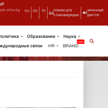
job.oshsu.kg
РЕЖИМ ДЛЯ
ЭКРАННЫЙ
KG
EN
TR
СЛАБОВИДЯЩИХ
ДИКТОР
политика
Образование
Наука
new
ждународные связи
HR
BRAND