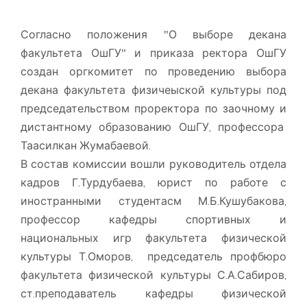
Согласно положения "О выборе декана
факультета ОшГУ" и приказа ректора ОшГУ
создан оргкомитет по проведению выбора
декана факультета физичеыской культуры под
председательством проректора по заочному и
дистантному образованию ОшГУ, профессора
Таасилкан Жумабаевой.
В состав комиссии вошли руководитель отдела
кадров Г.Турдубаева, юрист по работе с
иностранными студентасм М.Б.Кушубакова,
профессор кафедры спортивных и
национальных игр факультета физической
культуры Т.Оморов, председатель профбюро
факультета физической культуры С.А.Сабиров,
ст.преподаватель кафедры физической