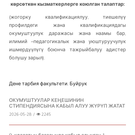
көрсөткөн кызматкерлерге коюлган талаптар:
(жогорку квалификациялуу, тиешелүү
профилдеги жана квалификациядагы
окумуштуулук даражасы жана наамы бар,
илимий –педагогикалык жана уюштуруучулук
ишмердүүлүгү боюнча тажрыйбалуу адистер
болушу зарыл).
Дене тарбия факультети. Буйрук
ОКУМУШТУУЛАР КЕҢЕШИНИН
СТИПЕНДИЯСЫНА КАБЫЛ АЛУУ ЖҮРҮП ЖАТАТ
2026-05-28
/
2245