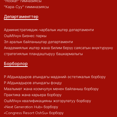
"Ноокат" гимназиясы
"Кара-Суу" гиммназиясы
Департаменттер
Административдик-чарбалык иштер департаменти
ОшМУнун Бизнес паркы
Эл аралык байланыштар департаменти
Академиялык иштер жана билим берүү саясатын өнүктүрүүнү
стратегиялык пландаштыруу башкармалыгы
Борборлор
Р.Абдыкадыров атындагы маданий-эстетикалык борбору
Р.Абдыкадыров атындагы фонду
Маалымат жана коомчулук менен байланыш борбору
Практика жана карьера борбору
ОшМУнун квалификацияны жогорулатуу борбору
«Next Generation Hub» борбору
«Congress Resort OshSu» борбору