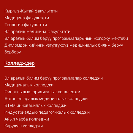
Кыргыз-Кытай факультети
Медицина факультети
Теология факультети
Эл аралык медицина факультети
Эл аралык билим берүү программаларынын жогорку мектеби
Дипломдон кийинки үзгүлтүксүз медициналык билим берүү
борбору
Колледждер
Эл аралык билим берүү программалар колледжи
Медициналык колледжи
Финансылык-юридикалык коллледжи
Өзгөн эл аралык медициналык колледжи
STEM инновациялык колледжи
Индустриалдык-педагогикалык колледжи
Айыл чарба колледжи
Курулуш колледжи