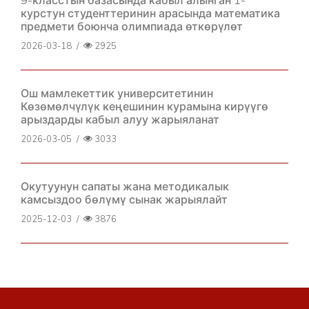
9-класстын базасында кабыл алынган 1-
курстун студенттеринин арасында математика
предмети боюнча олимпиада өткөрүлөт
2026-03-18
/
2925
Ош мамлекеттик университетинин
Көзөмөлчүлүк кеңешинин курамына кирүүгө
арыздарды кабыл алуу жарыяланат
2026-03-05
/
3033
Окутуунун сапаты жана методикалык
камсыздоо бөлүмү сынак жарыялайт
2025-12-03
/
3876