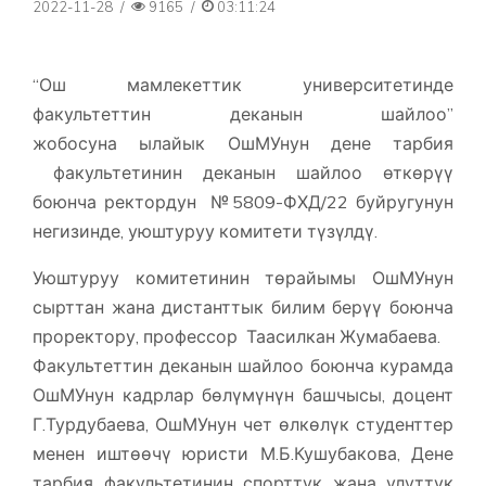
2022-11-28
/
9165
/
03:11:24
“Ош мамлекеттик университетинде
факультеттин деканын шайлоо”
жобосуна ылайык ОшМУнун дене тарбия
факультетинин деканын шайлоо өткөрүү
боюнча ректордун №5809-ФХД/22 буйругунун
негизинде, уюштуруу комитети түзүлдү.
Уюштуруу комитетинин төрайымы ОшМУнун
сырттан жана дистанттык билим берүү боюнча
проректору, профессор Таасилкан Жумабаева.
Факультеттин деканын шайлоо боюнча курамда
ОшМУнун кадрлар бөлүмүнүн башчысы, доцент
Г.Турдубаева, ОшМУнун чет өлкөлүк студенттер
менен иштөөчү юристи М.Б.Кушубакова, Дене
тарбия факультетинин спорттук жана улуттук