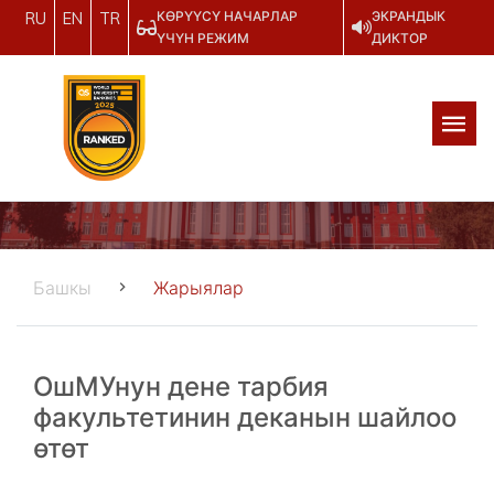
КӨРҮҮСҮ НАЧАРЛАР
ЭКРАНДЫК
RU
EN
TR
ҮЧҮН РЕЖИМ
ДИКТОР
Башкы
Жарыялар
ОшМУнун дене тарбия
факультетинин деканын шайлоо
өтөт