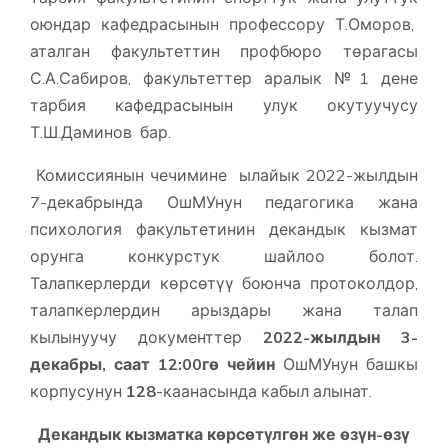
оюндар кафедрасынын профессору Т.Оморов,
аталган факультеттин профбюро төрагасы
С.А.Сабиров, факультеттер аралык №1 дене
тарбия кафедрасынын улук окутуучусу
Т.Ш.Даминов бар.
Комиссиянын чечимине ылайык 2022-жылдын
7-декабрында ОшМУнун педагогика жана
психология факультетинин декандык кызмат
орунга конкурстук шайлоо болот.
Талапкерлерди көрсөтүү боюнча протоколдор,
талапкерлердин арыздары жана талап
кылынуучу документтер
2022-жылдын 3-
декабры, саат 12:00гө чейин
ОшМУнун башкы
корпусунун
128
-каанасында кабыл алынат.
Декандык кызматка көрсөтүлгөн же өзүн-өзү