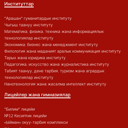
Институттар
"Арашан" гуманитардык институту
Чыгыш таануу институту
Математика, физика, техника жана информациялык
технологиялар институту
Экономика, бизнес жана менеджмент институту
Филология жана маданият аралык коммуникация институту
Тарых жана юридика институту
Педагогика, искусство жана журналистика институту
Табият таануу, дене тарбия, туризм жана агрардык
технологиялар институту
Нанотехнология жана жасалма интеллект институту
Лицейлер жана гимназиялар
"Билим" лицейи
№12 Кесиптик лицейи
«Ыйман» окуу-тарбия комплекси