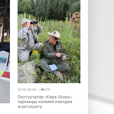
2026-08-06
/
479
Окутуучулар «Кара-Шоро»
паркында илимий изилдөө
жүргүзүштү