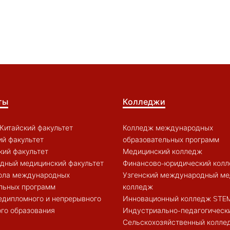
ты
Колледжи
Китайский факультет
Колледж международных
й факультет
образовательных программ
кий факультет
Медицинский колледж
дный медицинский факультет
Финансово-юридический кол
ола международных
Узгенский международный ме
льных программ
колледж
едипломного и непрерывного
Инновационный колледж STE
го образования
Индустриально-педагогическ
Сельскохозяйственный колле