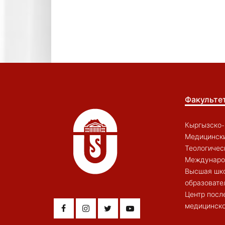
Факульте
Кыргызско-
Медицински
Теологичес
Междунаро
Высшая шк
образовате
Центр посл
медицинско