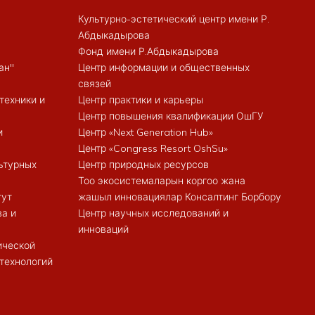
Культурно-эстетический центр имени Р.
Абдыкадырова
Фонд имени Р.Абдыкадырова
ан"
Центр информации и общественных
связей
техники и
Центр практики и карьеры
Центр повышения квалификации ОшГУ
и
Центр «Next Generation Hub»
Центр «Congress Resort OshSu»
ьтурных
Центр природных ресурсов
Тоо экосистемаларын коргоо жана
тут
жашыл инновациялар Консалтинг Борбору
ва и
Центр научных исследований и
инноваций
ической
 технологий