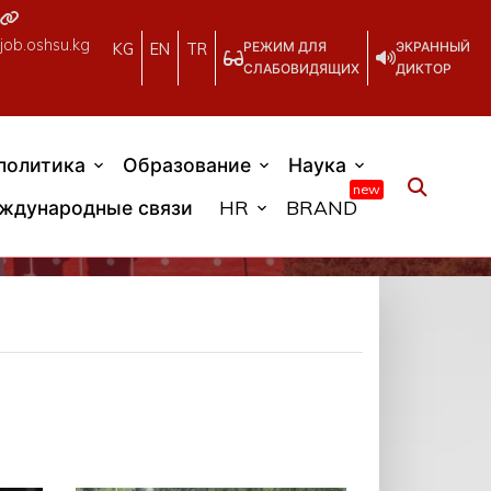
job.oshsu.kg
РЕЖИМ ДЛЯ
ЭКРАННЫЙ
KG
EN
TR
СЛАБОВИДЯЩИХ
ДИКТОР
политика
Образование
Наука
new
ждународные связи
HR
BRAND