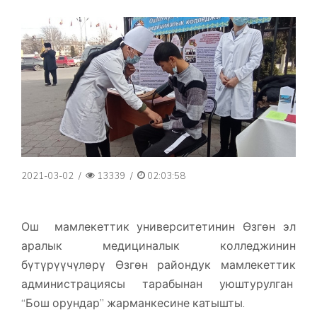
2021-03-02
/
13339
/
02:03:58
Ош мамлекеттик университетинин Өзгөн эл
аралык медициналык колледжинин
бүтүрүүчүлөрү Өзгөн райондук мамлекеттик
администрациясы тарабынан уюштурулган
“Бош орундар” жарманкесине катышты.