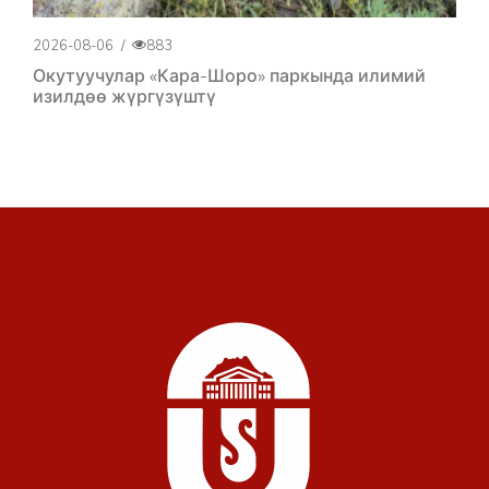
2026-08-06
/
883
Окутуучулар «Кара-Шоро» паркында илимий
изилдөө жүргүзүштү