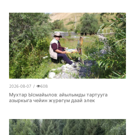
2026-08-07
/
608
Мухтар Ысмайылов: айылымды тартууга
азыркыга чейин жүрөгүм даай элек