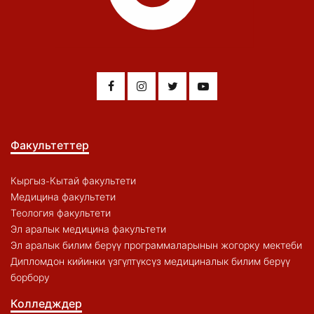
Факультеттер
Кыргыз-Кытай факультети
Медицина факультети
Теология факультети
Эл аралык медицина факультети
Эл аралык билим берүү программаларынын жогорку мектеби
Дипломдон кийинки үзгүлтүксүз медициналык билим берүү
борбору
Колледждер