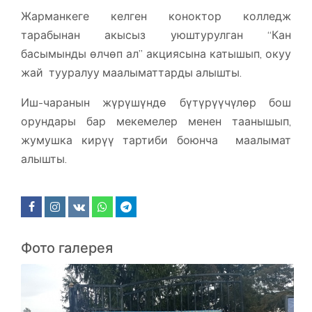
Жарманкеге келген коноктор колледж
тарабынан акысыз уюштурулган “Кан
басымынды өлчөп ал” акциясына катышып, окуу
жай тууралуу маалыматтарды алышты.
Иш-чаранын жүрүшүндө бүтүрүүчүлөр бош
орундары бар мекемелер менен таанышып,
жумушка кирүү тартиби боюнча маалымат
алышты.
Фото галерея