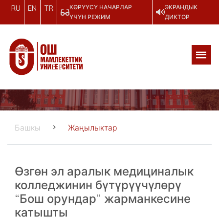
КӨРҮҮСҮ НАЧАРЛАР
ЭКРАНДЫК
RU
EN
TR
ҮЧҮН РЕЖИМ
ДИКТОР
Башкы
Жаңылыктар
Өзгөн эл аралык медициналык
колледжинин бүтүрүүчүлөрү
“Бош орундар” жарманкесине
катышты