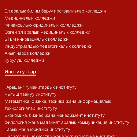
Эл аралык билим берүү программалар колледжи
Медициналык колледжи
Финансылык-юридикалык коллледжи
Өзгөн эл аралык медициналык колледжи
STEM инновациялык колледжи
Индустриалдык-педагогикалык колледжи
Айыл чарба колледжи
Курулуш колледжи
Институттар
"Арашан" гуманитардык институту
Чыгыш таануу институту
Математика, физика, техника жана информациялык
технологиялар институту
Экономика, бизнес жана менеджмент институту
Филология жана маданият аралык коммуникация институту
Тарых жана юридика институту
Педагогика, искусство жана журналистика институту