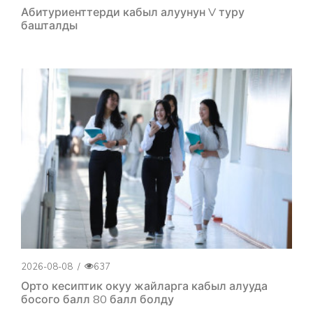
Абитуриенттерди кабыл алуунун V туру
башталды
2026-08-08
/
637
Орто кесиптик окуу жайларга кабыл алууда
босого балл 80 балл болду