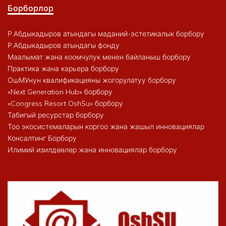
Борборлор
Р.Абдыкадыров атындагы маданий-эстетикалык борбору
Р.Абдыкадыров атындагы фонду
Маалымат жана коомчулук менен байланыш борбору
Практика жана карьера борбору
ОшМУнун квалификацияны жогорулатуу борбору
«Next Generation Hub» борбору
«Congress Resort OshSu» борбору
Табигый ресурстар борбору
Тоо экосистемаларын коргоо жана жашыл инновациялар
Консалтинг Борбору
Илимий изилдөөлөр жана инновациялар борбору