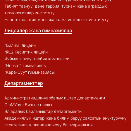
Табият таануу, дене тарбия, туризм жана агрардык
технологиялар институту
Нанотехнология жана жасалма интеллект институту
Лицейлер жана гимназиялар
"Билим" лицейи
№12 Кесиптик лицейи
«Ыйман» окуу-тарбия комплекси
"Ноокат" гимназиясы
"Кара-Суу" гиммназиясы
Департаменттер
Административдик-чарбалык иштер департаменти
ОшМУнун Бизнес паркы
Эл аралык байланыштар департаменти
Академиялык иштер жана билим берүү саясатын өнүктүрүүнү
стратегиялык пландаштыруу башкармалыгы