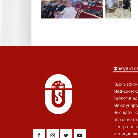
Факульте
Кыргызско-
Медицински
Теологичес
Междунаро
Высшая шк
образовате
Центр посл
медицинско