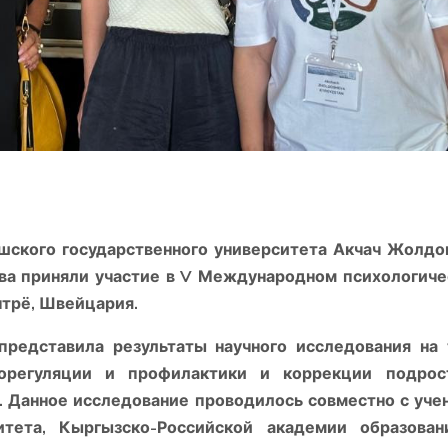
ского государственного университета Акчач Жолд
а приняли участие в V Международном психологич
нтрё, Швейцария.
редставила результаты научного исследования на 
морегуляции и профилактики и коррекции подрост
. Данное исследование проводилось совместно с уч
итета, Кыргызско-Российской академии образован