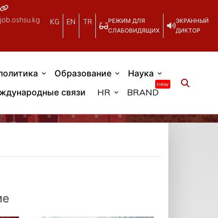
job.oshsu.kg
РЕЖИМ ДЛЯ
ЭКРАННЫЙ
KG
EN
TR
СЛАБОВИДЯЩИХ
ДИКТОР
политика
Образование
Наука
new
ждународные связи
HR
BRAND
ме