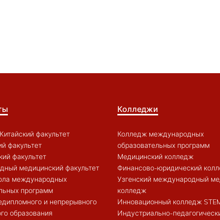
ты
Колледжи
Китайский факультет
Колледж международных
й факультет
образовательных программ
кий факультет
Медицинский колледж
дный медицинский факультет
Финансово-юридический кол
ола международных
Узгенский международный ме
льных программ
колледж
едипломного и непрерывного
Инновационный колледж STE
го образования
Индустриально-педагогическ