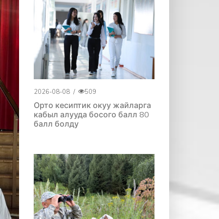
2026-08-08
/
509
Орто кесиптик окуу жайларга
кабыл алууда босого балл 80
балл болду