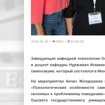
2025-06-25
/
5564
/
02:06:59
Заведующая кафедрой психологии Ош
и доцент кафедры Нуржамал Исманов
симпозиуме, который состоялся в Мо
На мероприятии Акчач Жолдошева п
«Психологические особенности са
склонных к проблемному поведению»
Ошского государственного универс