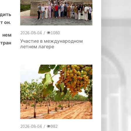
удить
т он.
2026-08-04
/
1080
В нем
Участие в международном
стран
летнем лагере
2026-08-04
/
982