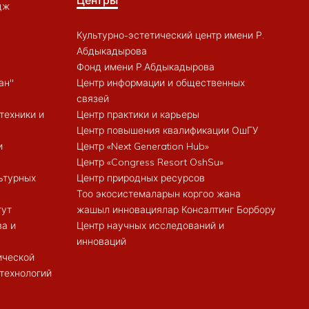
Центры
дж
Культурно-эстетический центр имени Р.
Абдыкадырова
Фонд имени Р.Абдыкадырова
ан"
Центр информации и общественных
связей
техники и
Центр практики и карьеры
Центр повышения квалификации ОшГУ
и
Центр «Next Generation Hub»
Центр «Congress Resort OshSu»
ьтурных
Центр природных ресурсов
Тоо экосистемаларын коргоо жана
тут
жашыл инновациялар Консалтинг Борбору
ва и
Центр научных исследований и
инноваций
ической
 технологий