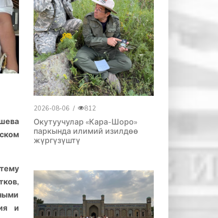
2026-08-06
/
812
ошева
Окутуучулар «Кара-Шоро»
паркында илимий изилдөө
еском
жүргүзүштү
тему
ков,
еными
ия и