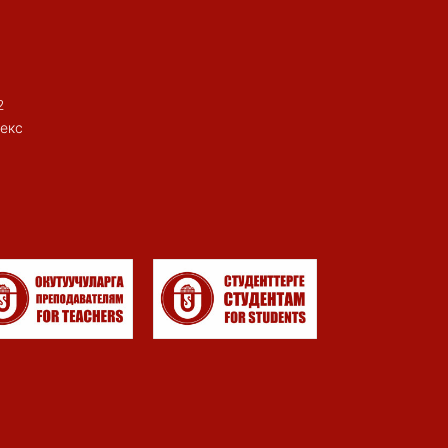
2
екс