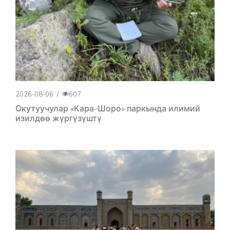
2026-08-06
/
607
Окутуучулар «Кара-Шоро» паркында илимий
изилдөө жүргүзүштү