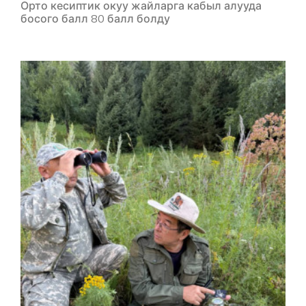
Орто кесиптик окуу жайларга кабыл алууда
босого балл 80 балл болду