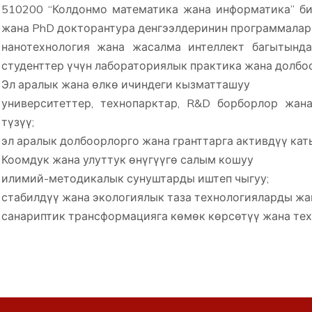
510200 “Колдонмо математика жана информатика” би
жана PhD докторантура денгээлдеринин программалар
нанотехнология жана жасалма интеллект багытында
студенттер үчүн лабораториялык практика жана долбо
Эл аралык жана өлкө ичиндеги кызматташуу
университеттер, технопарктар, R&D борборлор жан
түзүү;
эл аралык долбоорлорго жана гранттарга активдүү кат
Коомдук жана улуттук өнүгүүгө салым кошуу
илимий-методикалык сунуштарды иштеп чыгуу;
стабилдүү жана экологиялык таза технологияларды жа
санариптик трансформацияга көмөк көрсөтүү жана тех