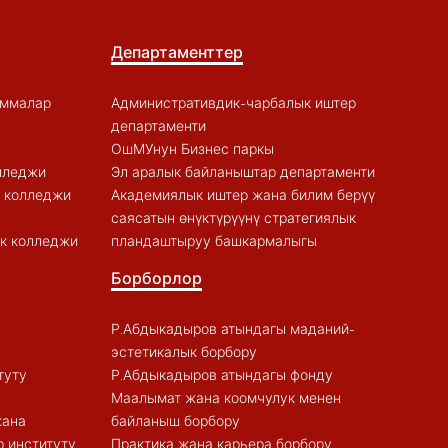
Департаменттер
аммалар
Административдик-чарбалык иштер
департаменти
ОшМУнун Бизнес паркы
лледжи
Эл аралык байланыштар департаменти
к колледжи
Академиялык иштер жана билим берүү
саясатын өнүктүрүүнү стратегиялык
к колледжи
пландаштыруу башкармалыгы
Борборлор
Р.Абдыкадыров атындагы маданий-
эстетикалык борбору
туту
Р.Абдыкадыров атындагы фонду
Маалымат жана коомчулук менен
жана
байланыш борбору
 институту
Практика жана карьера борбору