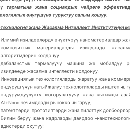
үү тармагына жана социалдык чөйрөгө эффективд
ологиялык өнүгүшүнө туруктуу салым кошуу.
технология жана Жасалма Интеллект Институтунун м
Илимий изилдөөлөрдү өнүктүрүү наноматериалдар жан
композиттик материалдарды изилдөөдө жасалм
алгоритмдерин колдонуу
дебаланстык термелүүчү машина же мобилдүү р
изилдөөдө жасалма интеллекти колдонуу.
Инновациялык технологияларды жаратуу жана комме
өндүрүш үчүн натыйжалуу технологияларды иштеп чыгу
өндүрүмдүүлүктү жогорулатуучу жана чыгымды аза
AI+Nano чечимдерди рынокко чыгаруу;
патенттерди, прототиптерди жана пилоттук долбоорлор
Билим берүү жана кадрларды даярдоо -нанотехнолог
адистерди окутуу;