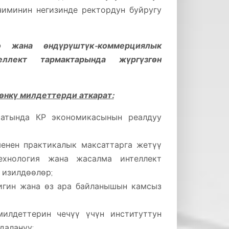
иминин негизинде ректордун буйругу
о жана өндүрүштүк-коммерциялык
ллект тармактарында жүргүзгөн
өнкү милдеттерди аткарат:
атында КР экономикасынын реалдуу
менен практикалык максаттарга жетүү
ехнология жана жасалма интеллект
 изилдөөлөр;
игин жана өз ара байланышын камсыз
илдеттерин чечүү үчүн институттун
далануу;