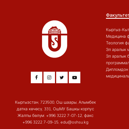
Факульте
Кыргыз-Кыт
Медицина ф
Теология ф
Эл аралык 
Эл аралык 
программал
Дипломдон 
медициналы
Кыргызстан, 723500, Ош шаары, Алымбек
датка көчөсү, 331, ОшМУ Башкы корпус
Жалпы бөлүм: +996 3222 7-07-12, факс
+996 3222 7-09-15, edu@oshsu.kg