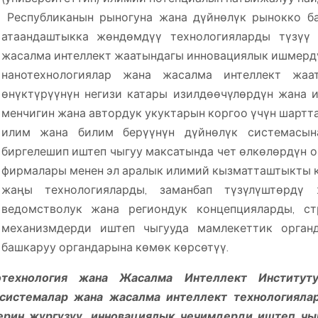
Республиканын рыногуна жана дүйнөлүк рынокко б
атаандаштыкка жөндөмдүү технологияларды түзүү 
жасалма интеллект жаатындагы инновациялык ишмердү
нанотехнологиялар жана жасалма интеллект жа
өнүктүрүүнүн негизи катары изилдөөчүлөрдүн жана 
менчигин жана автордук укуктарын коргоо үчүн шартта
илим жана билим берүүнүн дүйнөлүк системасы
биргелешип иштеп чыгуу максатында чет өлкөлөрдүн 
фирмалары менен эл аралык илимий кызматташтыкты к
жаңы технологияларды, заманбап түзүлүштөрдү
ведомстволук жана региондук концепцияларды, ст
механизмдерди иштеп чыгууда мамлекеттик орган
башкаруу органдарына көмөк көрсөтүү.
отехнология жана Жасалма Интеллект Институту
осистемалар жана жасалма интеллект технологиял
рин жүргүзүү, инновациялык чечимдерди иштеп чы