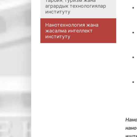
тарбия, туризм жана
агрардык технологиялар
институту
Нанотехнология жана
жасалма интеллект
институту
Нан
нан
иште