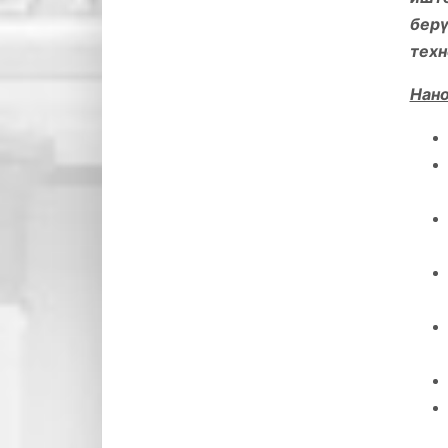
бер
техн
Нано