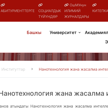
ОшМУнун
АБИТУРИЕНТТЕРГЕ
СОЦИАЛДЫК
ИЛИМИЙ
КИТЕПК
ТҮЙҮНДӨР
ЖУРНАЛДАРЫ
Башкы
Университет
Академиял
Э
Институттар
Нанотехнология жана жасалма интел
Нанотехнология жана жасалма 
анов атындагы Нанотехнология жана жасалма интелл