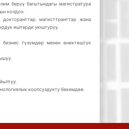
лим берүү багытындагы магистратура
ын колдоо;
 докторанттар, магисттранттар жана
ордук иштерди уюштуруу.
а бизнес түзүмдөр менен өнөктөштүк
ышуу.
йылтуу;
нологиялык коопсуздукту бекемдөө.