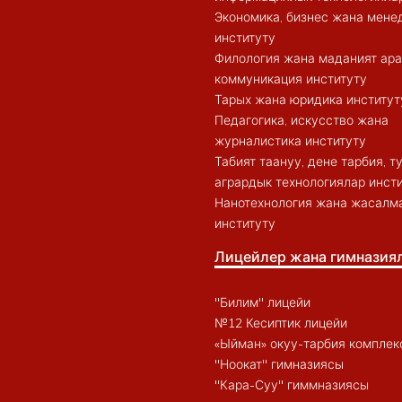
Экономика, бизнес жана мен
институту
Филология жана маданият ар
коммуникация институту
Тарых жана юридика институт
Педагогика, искусство жана
журналистика институту
Табият таануу, дене тарбия, 
агрардык технологиялар инст
Нанотехнология жана жасалма
институту
Лицейлер жана гимназия
"Билим" лицейи
№12 Кесиптик лицейи
«Ыйман» окуу-тарбия комплек
"Ноокат" гимназиясы
"Кара-Суу" гиммназиясы