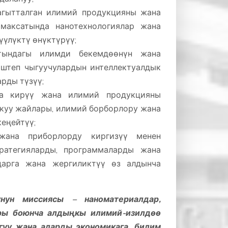
агытталган илимий продукцияны жана
максатында нанотехнологиялар жана
үлүктү өнүктүрүү;
атындагы илимди бекемдөөнүн жана
иштеп чыгуучулардын интеллектуалдык
рды түзүү;
на кирүү жана илимий продукцияны
окуу жайлары, илимий борборлору жана
еңейтүү;
 жана приборлорду киргизүү менен
ратегияларды, программаларды жана
дарга жана жергиликтүү өз алдынча
нун миссиясы – наноматериалдар,
ары боюнча алдыңкы илимий-изилдөө
гуу жана аларды экономикага, билим