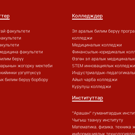
ттер
Колледждер
ай факультети
Эл аралык билим берүү прогр
акультети
колледжи
акультети
Медициналык колледжи
медицина факультети
Финансылык-юридикалык кол
билим берүү
Өзгөн эл аралык медициналы
арынын жогорку мектеби
STEM инновациялык колледжи
кийинки үзгүлтүксүз
Индустриалдык-педагогикалы
к билим берүү борбору
Айыл чарба колледжи
Курулуш колледжи
Институттар
"Арашан" гуманитардык инсти
Чыгыш таануу институту
Математика, физика, техника 
информациялык технологиялар