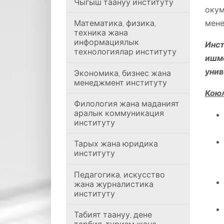
Чыгыш таануу институту
окум
Математика, физика,
мене
техника жана
информациялык
Инс
технологиялар институту
ишм
унив
Экономика, бизнес жана
менеджмент институту
Коюл
Филология жана маданият
аралык коммуникация
институту
Тарых жана юридика
институту
Педагогика, искусство
жана журналистика
институту
Табият таануу, дене