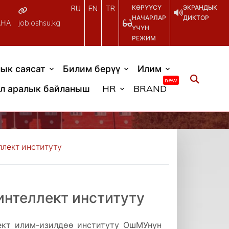
КӨРҮҮСҮ
ЭКРАНДЫК
RU
EN
TR
НАЧАРЛАР
ДИКТОР
АНА
job.oshsu.kg
ҮЧҮН
РЕЖИМ
ык саясат
Билим берүү
Илим
new
л аралык байланыш
HR
BRAND
лект институту
интеллект институту
ект илим-изилдөө институту ОшМУнун