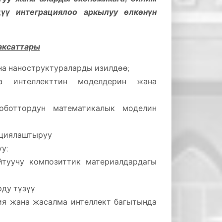
үү интеграциялоо аркылуу өлкөнүн
аксаттары
а наноструктураларды изилдөө;
а интеллекттин моделдерин жана
оботтордун математикалык моделин
рциялаштыруу
у;
йтуучу композиттик материалдардагы
ду түзүү.
ия жана жасалма интеллект багытында