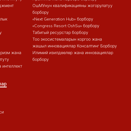
еджмент
ОшМУнун квалификацияны жогорулатуу
борбору
алык
«Next Generation Hub» борбору
«Congress Resort OshSu» борбору
у
Табигый ресурстар борбору
Тоо экосистемаларын коргоо жана
жашыл инновациялар Консалтинг Борбору
туризм жана
Илимий изилдөөлөр жана инновациялар
итуту
борбору
 интеллект
лар
си