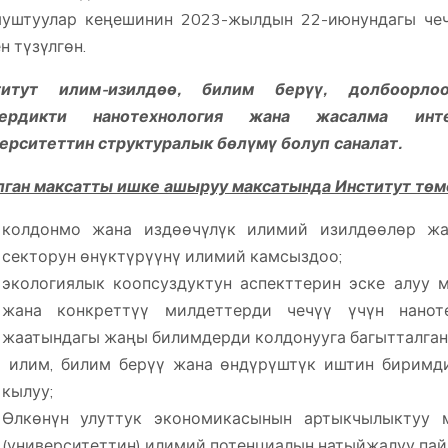
уштуулар кеңешинин 2023-жылдын 22-июнундагы чеч
н түзүлгөн.
титут илим-изилдөө, билим берүү, долбоорло
ердикти нанотехнология жана жасалма инте
ерситеттин структуралык бөлүмү болуп саналат.
ган максатты ишке ашыруу максатында Институт төм
колдонмо жана издөөчүлүк илимий изилдөөлөр жа
секторун өнүктүрүүнү илимий камсыздоо;
экологиялык коопсуздуктун аспекттерин эске алуу 
жана конкреттүү милдеттерди чечүү үчүн нанот
жаатындагы жаңы билимдерди колдонууга багытталган
илим, билим берүү жана өндүрүштүк иштин биримд
кылуу;
Өлкөнүн улуттук экономикасынын артыкчылыктуу м
(университеттин) илимий потенциалын натыйжалуу пай