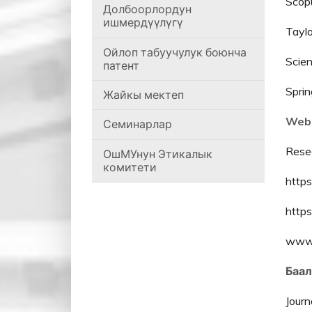
Scop
Долбоорлордун
ишмердүүлүгү
Taylo
Ойлоп табуучулук боюнча
Scien
патент
Sprin
Жайкы мектеп
Web 
Семинарлар
Rese
ОшМУнун Этикалык
комитети
https
https
www.c
Баал
Journ