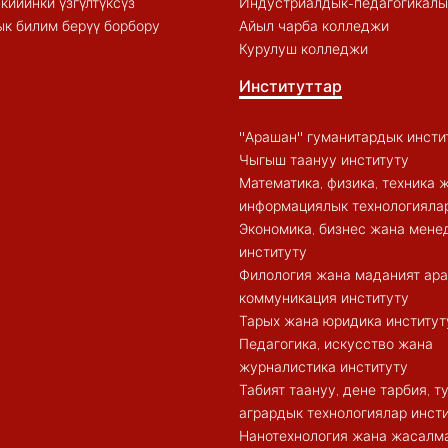
кийинки үзгүлтүксүз
Индустриалдык-педагогикалы
к билим берүү борбору
Айыл чарба колледжи
Курулуш колледжи
Институттар
"Арашан" гуманитардык инсти
Чыгыш таануу институту
Математика, физика, техника 
информациялык технологиялар
Экономика, бизнес жана мен
институту
Филология жана маданият ар
коммуникация институту
Тарых жана юридика институт
Педагогика, искусство жана
журналистика институту
Табият таануу, дене тарбия, 
агрардык технологиялар инст
Нанотехнология жана жасалма