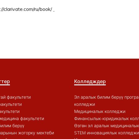
://clarivate.com/ru/book/
ттер
Колледждер
ай факультети
Эл аралык билим берүү прогр
акультети
колледжи
акультети
Медициналык колледжи
медицина факультети
Финансылык-юридикалык кол
билим берүү
Өзгөн эл аралык медициналы
арынын жогорку мектеби
STEM инновациялык колледжи