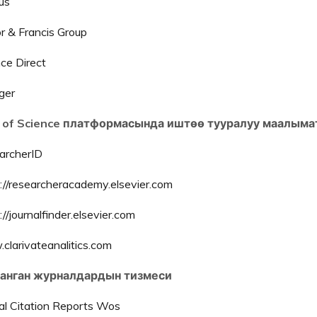
us
r & Francis Group
ce Direct
ger
of Science платформасында иштөө тууралуу маалыма
archerID
://researcheracademy.elsevier.com
://journalfinder.elsevier.com
larivateanalitics.com
анган журналдардын тизмеси
al Citation Reports Wos