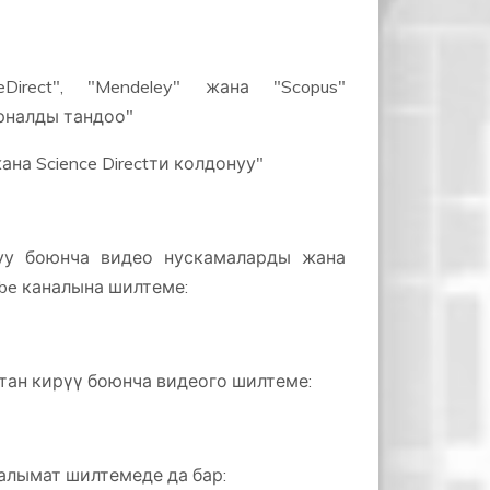
irect", "Mendeley" жана "Scopus"
рналды тандоо"
на Science Directти колдонуу"
уу боюнча видео нускамаларды жана
ube каналына шилтеме:
тан кирүү боюнча видеого шилтеме:
алымат шилтемеде да бар: