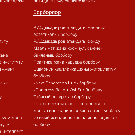
к колледжи
пландаштыруу башкармалыгы
Борборлор
Р.Абдыкадыров атындагы маданий-
эстетикалык борбору
туту
Р.Абдыкадыров атындагы фонду
Маалымат жана коомчулук менен
жана
байланыш борбору
 институту
Практика жана карьера борбору
еджмент
ОшМУнун квалификацияны жогорулатуу
борбору
алык
«Next Generation Hub» борбору
«Congress Resort OshSu» борбору
у
Табигый ресурстар борбору
Тоо экосистемаларын коргоо жана
жашыл инновациялар Консалтинг Борбору
туризм жана
Илимий изилдөөлөр жана инновациялар
итуту
борбору
 интеллект