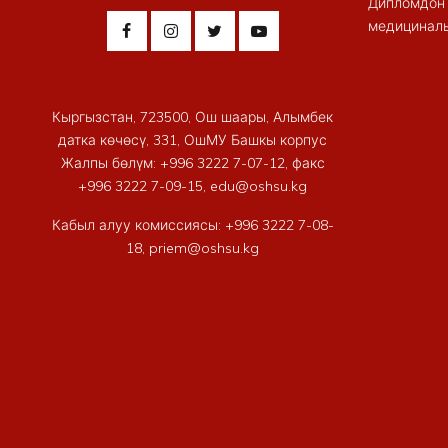
Дипломдон 
медициналы
Кыргызстан, 723500, Ош шаары, Алымбек
датка көчөсү, 331, ОшМУ Башкы корпус
Жалпы бөлүм: +996 3222 7-07-12, факс
+996 3222 7-09-15, edu@oshsu.kg
Кабыл алуу комиссиясы: +996 3222 7-08-
18, priem@oshsu.kg