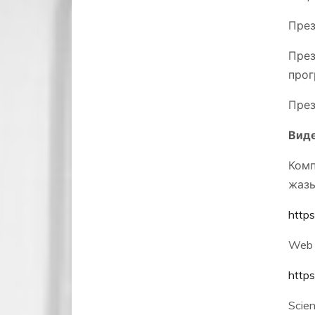
През
Пре
прог
През
Вид
Ком
жазы
http
Web 
http
Scie