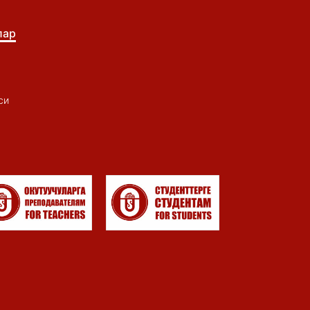
лар
си