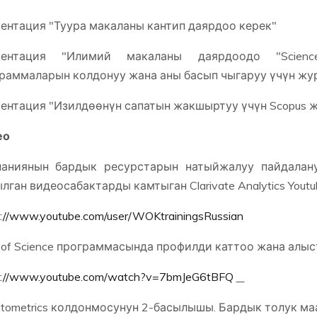
ентация "Туура макаланы кантип даярдоо керек"
зентация "Илимий макаланы даярдоодо "ScienceD
раммаларын колдонуу жана аны басып чыгаруу үчүн жу
ентация "Изилдөөнүн сапатын жакшыртуу үчүн Scopus жа
ео
паниянын бардык ресурстарын натыйжалуу пайдалан
лган видеосабактарды камтыган Clarivate Analytics Yout
s://www.youtube.com/user/WOKtrainingsRussian
of Science программасында профилди каттоо жана алыс
s://www.youtube.com/watch?v=7bmJeG6tBFQ
ntometrics колдонмосунун 2-басылышы. Бардык толук ма