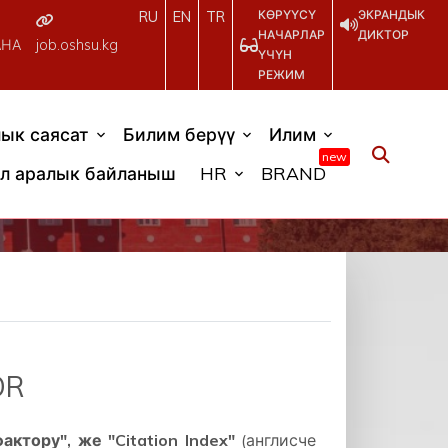
КӨРҮҮСҮ
ЭКРАНДЫК
RU
EN
TR
НАЧАРЛАР
ДИКТОР
АНА
job.oshsu.kg
ҮЧҮН
РЕЖИМ
ык саясат
Билим берүү
Илим
new
л аралык байланыш
HR
BRAND
OR
ктору", же "Citation Index"
(англисче