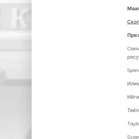
Маал
Скоп
Пре
Clar
ресу
Spri
Илим
Ийги
Тейл
Taylo
Scop