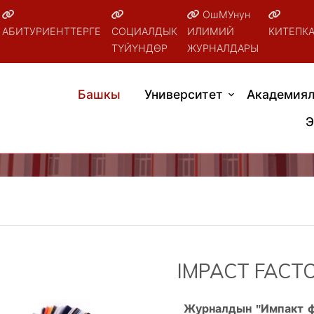
ОшМУнун
АБИТУРИЕНТТЕРГЕ
СОЦИАЛДЫК
ИЛИМИЙ
КИТЕПК
ТҮЙҮНДӨР
ЖУРНАЛДАРЫ
Башкы
Университет
Академиял
Э
IMPACT FACT
Журналдын "Импакт фа