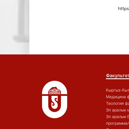
https
Факульте
Кыргыз-Кыт
Медицина ф
Теология ф
Эл аралык 
Эл аралык 
программал