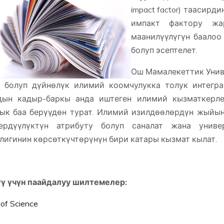
impact factor) таасир
импакт фактору жа
маанилүүлүгүн баалоо
болуп эсептелет.
Ош Мамалекеттик Унив
 болуп дүйнөлүк илимий коомчулукка толук интегра
дын кадыр-баркы анда иштеген илимий кызматкерл
ык баа берүүдөн турат. Илимий изилдөөлөрдүн жыйы
ердүүлүктүн атрибуту болуп саналат жана универ
лигинин көрсөткүчтөрүнүн бири катары кызмат кылат.
ү үчүн паайдалуу шилтемелер:
of Science