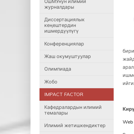
ОшМУнун илимий
журналдары
Диссертациялык
кеңештердин
ишмердүүлүгү
Конференциялар
бири
Жаш окумуштуулар
жай
арал
Олимпиада
ишм
Жобо
ийги
IMPACT FACTOR
Кафедралардын илимий
Кирү
темалары
Web 
Илимий жетишкендиктер