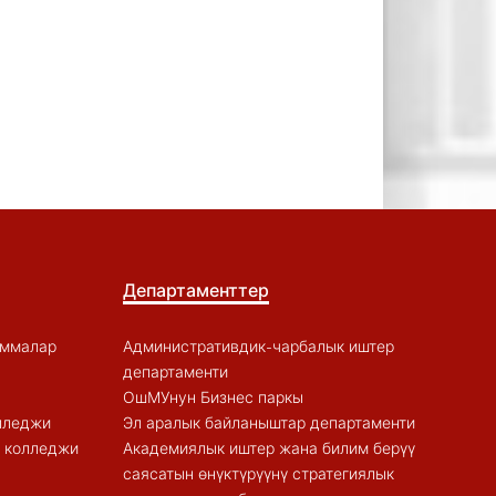
Департаменттер
аммалар
Административдик-чарбалык иштер
департаменти
ОшМУнун Бизнес паркы
лледжи
Эл аралык байланыштар департаменти
к колледжи
Академиялык иштер жана билим берүү
саясатын өнүктүрүүнү стратегиялык