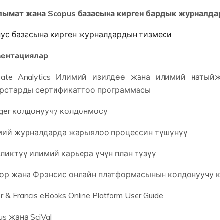
ымат жана Scopus базасына кирген бардык журналда
ус базасына кирген журналдардын тизмеси
зентациялар
ivate Analytics Илимий изилдөө жана илимий натый
рстарды сертификаттоо программасы
nger колдонуучу колдонмосу
ий журналдарда жарыялоо процессин түшүнүү
ликтүү илимий карьера үчүн план түзүү
ор жана Фрэнсис онлайн платформасынын колдонуучу 
r & Francis eBooks Online Platform User Guide
us жана SciVal