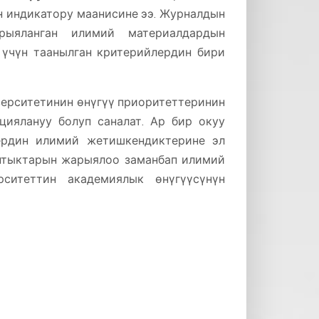
дин индикатору маанисине ээ. Журналдын
рыяланган илимий материалдардын
 үчүн таанылган критерийлердин бири
ерситетинин өнүгүү приоритеттеринин
циялануу болуп саналат. Ар бир окуу
ердин илимий жетишкендиктерине эл
нтыктарын жарыялоо заманбап илимий
ситеттин академиялык өнүгүүсүнүн