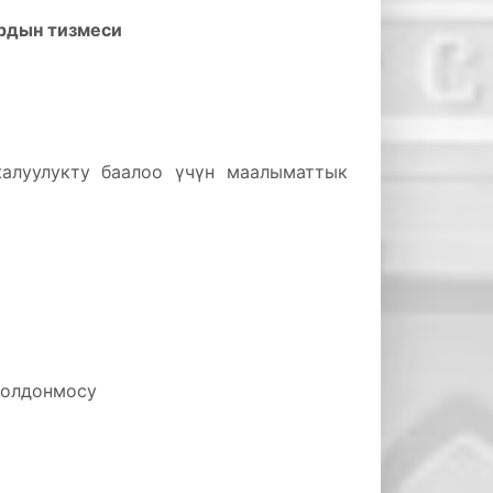
рдын тизмеси
жалуулукту баалоо үчүн маалыматтык
колдонмосу