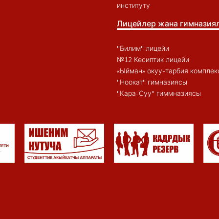
институту
Лицейлер жана гимназия
"Билим" лицейи
№12 Кесиптик лицейи
«Ыйман» окуу-тарбия комплек
"Ноокат" гимназиясы
"Кара-Суу" гиммназиясы