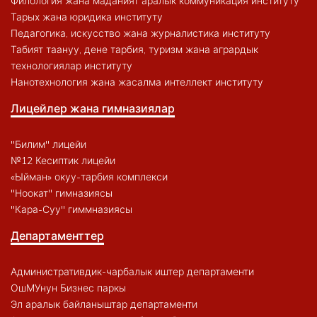
Филология жана маданият аралык коммуникация институту
Тарых жана юридика институту
Педагогика, искусство жана журналистика институту
Табият таануу, дене тарбия, туризм жана агрардык
технологиялар институту
Нанотехнология жана жасалма интеллект институту
Лицейлер жана гимназиялар
"Билим" лицейи
№12 Кесиптик лицейи
«Ыйман» окуу-тарбия комплекси
"Ноокат" гимназиясы
"Кара-Суу" гиммназиясы
Департаменттер
Административдик-чарбалык иштер департаменти
ОшМУнун Бизнес паркы
Эл аралык байланыштар департаменти