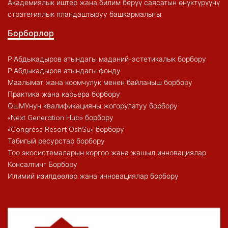
Академиялык иштер жана билим берүү саясатын өнүктүрүүнү
стратегиялык пландаштыруу башкармалыгы
Борборлор
Р.Абдыкадыров атындагы маданий-эстетикалык борбору
Р.Абдыкадыров атындагы фонду
Маалымат жана коомчулук менен байланыш борбору
Практика жана карьера борбору
ОшМУнун квалификацияны жогорулатуу борбору
«Next Generation Hub» борбору
«Congress Resort OshSu» борбору
Табигый ресурстар борбору
Тоо экосистемаларын коргоо жана жашыл инновациялар
Консалтинг Борбору
Илимий изилдөөлөр жана инновациялар борбору