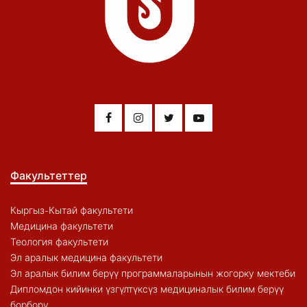
Факультеттер
Кыргыз-Кытай факультети
Медицина факультети
Теология факультети
Эл аралык медицина факультети
Эл аралык билим берүү программаларынын жогорку мектеби
Дипломдон кийинки үзгүлтүксүз медициналык билим берүү
борбору