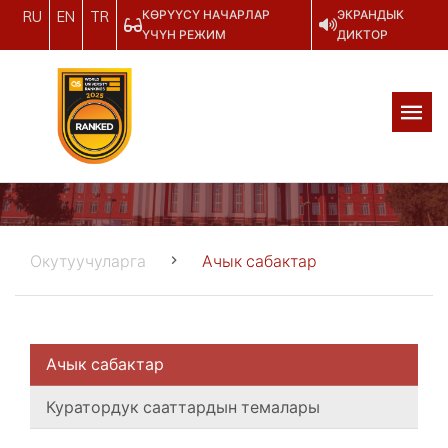
КӨРҮҮСҮ НАЧАРЛАР
ЭКРАНДЫК
RU
EN
TR
ҮЧҮН РЕЖИМ
ДИКТОР
Окутуучуларга
Ачык сабактар
Ачык сабактар
Куратордук сааттардын темалары