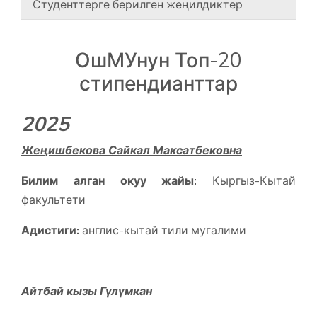
Студенттерге берилген жеңилдиктер
ОшМУнун Топ-20
стипендианттар
2025
Жеңишбекова Сайкал Максатбековна
Билим алган окуу жайы:
Кыргыз-Кытай
факультети
Адистиги:
англис-кытай тили мугалими
Айтбай кызы Гүлүмкан