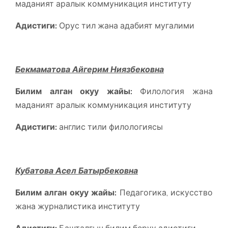
маданият аралык коммуникация институту
Адистиги:
Орус тил жана адабият мугалими
Бекмаматова Айгерим Ниязбековна
Билим алган окуу жайы:
Филология жана
маданият аралык коммуникация институту
Адистиги:
англис тили филологиясы
Кубатова Асел Батырбековна
Билим алган окуу жайы:
Педагогика, искусство
жана журналистика институту
Адистиги:
Башталгыч билим берүү адистиги