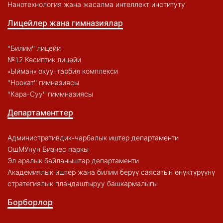
Нанотехнология жана жасалма интеллект институту
Лицейлер жана гимназиялар
"Билим" лицейи
№12 Кесиптик лицейи
«Ыйман» окуу-тарбия комплекси
"Ноокат" гимназиясы
"Кара-Суу" гиммназиясы
Департаменттер
Административдик-чарбалык иштер департаменти
ОшМУнун Бизнес паркы
Эл аралык байланыштар департаменти
Академиялык иштер жана билим берүү саясатын өнүктүрүүнү
стратегиялык пландаштыруу башкармалыгы
Борборлор