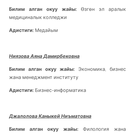
Билим алган окуу жайы:
Өзгөн эл аралык
медициналык колледжи
Адистиги:
Медайым
Ниязова Аяна Дамирбековна
Билим алган окуу жайы:
Экономика, бизнес
жана менеджмент институту
Адистиги:
Бизнес-информатика
Джалолова Каныкей Ниъматовна
Билим алган окуу жайы:
Филология жана