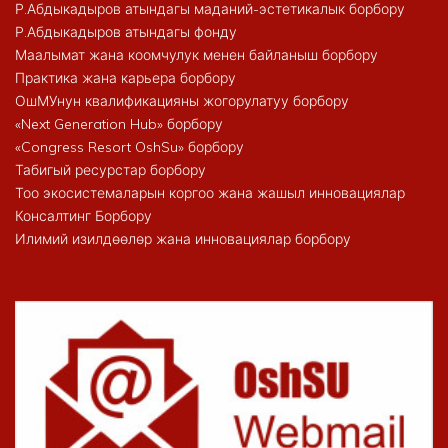
Р.Абдыкадыров атындагы маданий-эстетикалык борбору
Р.Абдыкадыров атындагы фонду
Маалымат жана коомчулук менен байланыш борбору
Практика жана карьера борбору
ОшМУнун квалификацияны жогорулатуу борбору
«Next Generation Hub» борбору
«Congress Resort OshSu» борбору
Табигый ресурстар борбору
Тоо экосистемаларын коргоо жана жашыл инновациялар
Консалтинг Борбору
Илимий изилдөөлөр жана инновациялар борбору