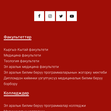
Факультеттер
Кыргыз-Кытай факультети
Медицина факультети
Теология факультети
Эл аралык медицина факультети
Эл аралык билим берүү программаларынын жогорку мектеби
Дипломдон кийинки үзгүлтүксүз медициналык билим берүү
борбору
Колледждер
Эл аралык билим берүү программалар колледжи