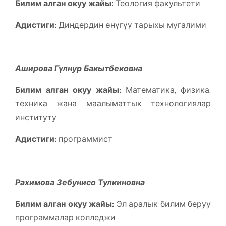
Билим алган окуу жайы:
Теология факультети
Адистиги:
Диндердин өнүгүү тарыхы мугалими
Аширова Гүлнур Бакытбековна
Билим алган окуу жайы:
Математика, физика,
техника жана маалыматтык технологиялар
институту
Адистиги:
программист
Рахимова Зебунисо Тулкиновна
Билим алган окуу жайы:
Эл аралык билим беруу
программалар колледжи