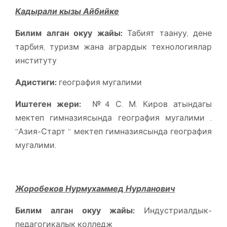
Кадырали кызы Айбийке
Билим алган окуу жайы:
Табият таануу, дене
тарбия, туризм жана агрардык технологиялар
институту
Адистиги:
география мугалими
Иштеген жери:
№4 С. М. Киров атындагы
мектеп гимназиясында география мугалими .
“Азия-Старт “ мектеп гимназиясында география
мугалими.
Жоробеков Нурмухаммед Нурланович
Билим алган окуу жайы:
Индустриалдык-
педагогикалык колледж