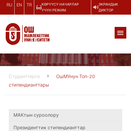
КӨРҮҮСҮ НАЧАРЛАР
ЭКРАНДЫК
RU
EN
TR
ҮЧҮН РЕЖИМ
ДИКТОР
Студенттерге
ОшМУнун Топ-20
стипендианттары
МАКтын суроолору
Президенттик стипендианттар