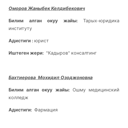
Оморов Жаныбек Келдибекович
Билим алган окуу жайы:
Тарых-юридика
институту
Адистиги :
юрист
Иштеген жери:
"Кадыров" консалтинг
Бахтиерова Мохидил Озоджоновна
Билим алган окуу жайы:
Ошму медицинский
колледж
Адистиги:
Фармация