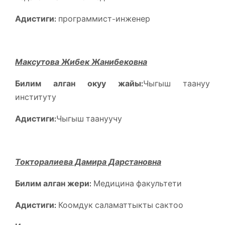
Адистиги:
программист-инженер
Максутова Жибек Жанибековна
Билим алган окуу жайы:
Чыгыш таануу
институту
Адистиги:
Чыгыш таануучу
Токторалиева Дамира Дарстановна
Билим алган жери:
Медицина факультети
Адистиги:
Коомдук саламаттыкты сактоо