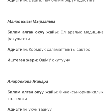
Манас кызы Мырзайым
Билим алган окуу жайы:
Эл аралык медицина
факультети
Адистиги:
Коомдук саламаттыкты сактоо
Иштеген жери:
ОшМУ окутуучу
Анарбекова Жанара
Билим алган окуу жайы:
Финансы-юридикалык
колледжи
Адистиги
: укук таануу