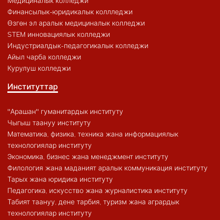
Медициналык колледжи
Финансылык-юридикалык коллледжи
Өзгөн эл аралык медициналык колледжи
STEM инновациялык колледжи
Индустриалдык-педагогикалык колледжи
Айыл чарба колледжи
Курулуш колледжи
Институттар
"Арашан" гуманитардык институту
Чыгыш таануу институту
Математика, физика, техника жана информациялык
технологиялар институту
Экономика, бизнес жана менеджмент институту
Филология жана маданият аралык коммуникация институту
Тарых жана юридика институту
Педагогика, искусство жана журналистика институту
Табият таануу, дене тарбия, туризм жана агрардык
технологиялар институту