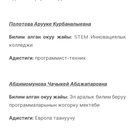
Полотова Арууке Курбаналыевна
Билим алган окуу жайы:
STEM Инновациялык
колледжи
Адистиги:
программист-техник
Абдимомунова Чачыкей Абджапаровна
Билим алган окуу жайы:
Эл аралык билим беруу
программаларынын жогорку мектеби
Адистиги:
Европа таануучу