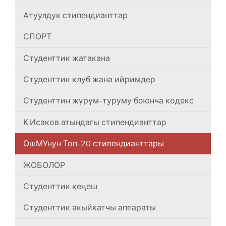
Атуулдук стипендианттар
СПОРТ
Студенттик жатакана
Студенттик клуб жана ийримдер
Студенттин жүрүм-туруму боюнча кодекс
К.Исаков атындагы стипендианттар
ОшМУнун Топ-20 стипендианттары
ЖОБОЛОР
Студенттик кеңеш
Студенттик акыйкатчы аппараты