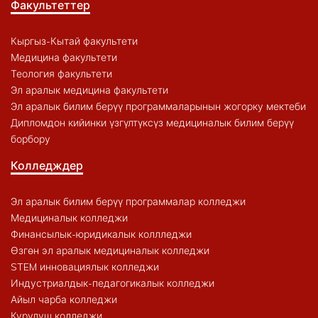
Факультеттер
Кыргыз-Кытай факультети
Медицина факультети
Теология факультети
Эл аралык медицина факультети
Эл аралык билим берүү программаларынын жогорку мектеби
Дипломдон кийинки үзгүлтүксүз медициналык билим берүү
борбору
Колледждер
Эл аралык билим берүү программалар колледжи
Медициналык колледжи
Финансылык-юридикалык коллледжи
Өзгөн эл аралык медициналык колледжи
STEM инновациялык колледжи
Индустриалдык-педагогикалык колледжи
Айыл чарба колледжи
Курулуш колледжи