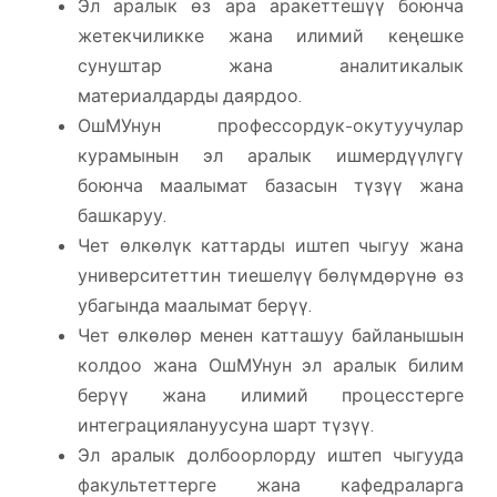
Эл аралык өз ара аракеттешүү боюнча
жетекчиликке жана илимий кеңешке
сунуштар жана аналитикалык
материалдарды даярдоо.
ОшМУнун профессордук-окутуучулар
курамынын эл аралык ишмердүүлүгү
боюнча маалымат базасын түзүү жана
башкаруу.
Чет өлкөлүк каттарды иштеп чыгуу жана
университеттин тиешелүү бөлүмдөрүнө өз
убагында маалымат берүү.
Чет өлкөлөр менен катташуу байланышын
колдоо жана ОшМУнун эл аралык билим
берүү жана илимий процесстерге
интеграциялануусуна шарт түзүү.
Эл аралык долбоорлорду иштеп чыгууда
факультеттерге жана кафедраларга