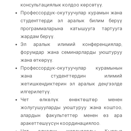
консультациялык колдоо көрсөтүү.
Профессордук-окутуучулар курамын жана
студенттерди эл аралык билим берүү
программаларына катышууга тартууга
жардам берүү.
Эл аралык илимий конференциялар,
форумдар жана семинарларды уюштуруу
жана өткөрүү.
Профессордук-окутуучулар курамынын
жана студенттердин илимий
жетишкендиктерин эл аралык деңгээлде
илгерилетүү.
Чет өлкөлүк өнөктөштөр менен
жолугушууларды уюштуруу жана коштоо,
алардын факультеттер менен өз ара
аракеттешүүсүн координациялоо.
Чет өлкөлүк жарандарды Кыргыз