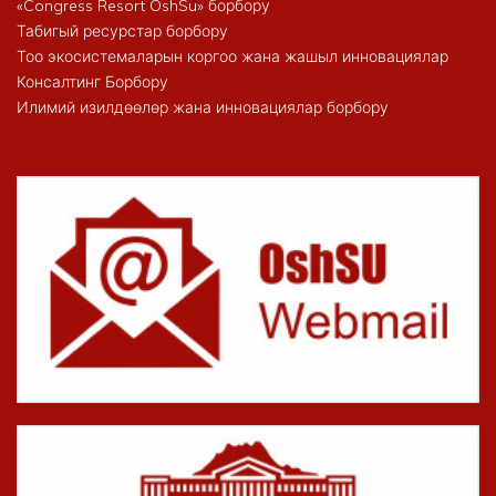
«Congress Resort OshSu» борбору
Табигый ресурстар борбору
Тоо экосистемаларын коргоо жана жашыл инновациялар
Консалтинг Борбору
Илимий изилдөөлөр жана инновациялар борбору