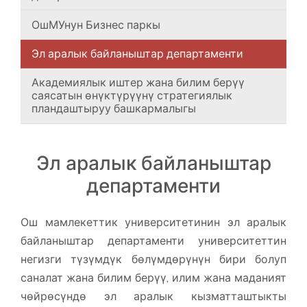
ОшМУнун Бизнес паркы
Эл аралык байланыштар департаменти
Академиялык иштер жана билим берүү
саясатын өнүктүрүүнү стратегиялык
пландаштыруу башкармалыгы
Эл аралык байланыштар
департаменти
Ош мамлекеттик университетинин эл аралык
байланыштар департаменти университеттин
негизги түзүмдүк бөлүмдөрүнүн бири болуп
саналат жана билим берүү, илим жана маданият
чөйрөсүндө эл аралык кызматташтыкты