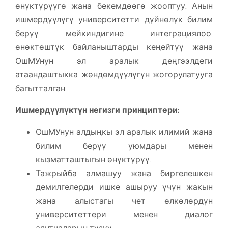
өнүктүрүүгө жана бекемдөөгө жооптуу. Анын
ишмердүүлүгү университетти дүйнөлүк билим
берүү мейкиндигине интеграциялоо,
өнөктөштүк байланыштарды кеңейтүү жана
ОшМУнун эл аралык деңгээлдеги
атаандаштыкка жөндөмдүүлүгүн жогорулатууга
багытталган.
Ишмердүүлүктүн негизги принциптери:
ОшМУнун алдыңкы эл аралык илимий жана
билим берүү уюмдары менен
кызматташтыгын өнүктүрүү.
Тажрыйба алмашуу жана биргелешкен
демилгелерди ишке ашыруу үчүн жакын
жана алыстагы чет өлкөлөрдүн
университеттери менен диалог
аянтчаларын түзүү.