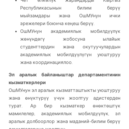
Республикасынын билим берүү
мыйзамдары жана ОшМУнун ички
эрежелери боюнча кеңеш берүү.
ОшМУнун академиялык мобилдүүлүк
жөнүндөгү жобосуна ылайык
студенттердин жана окутуучулардын
академиялык мобилдүүлүгүн уюштуруу
жана координациялоо.
Эл аралык байланыштар департаментинин
кызматкерлери
ОшМУнун эл аралык кызматташтыкты уюштуруу
жана өнүктүрүү үчүн жооптуу адистерден
турат. Ар бир кызматкер өнөктөштүк
мамилелер, академиялык мобилдүүлүк, эл
аралык долбоорлор жана маданий-билим берүү
демилгелерине жооптуу: