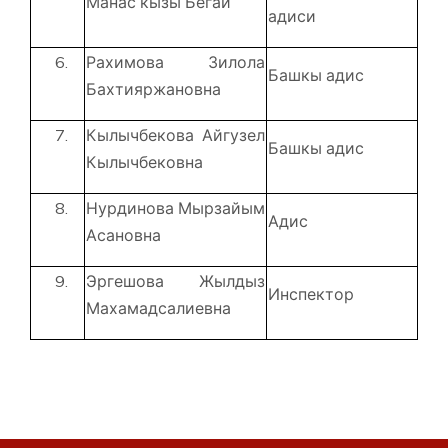
Манас кызы Бегай
адиси
Рахимова Зилола
Башкы адис
Бахтияржановна
Кылычбекова Айгузел
Башкы адис
Кылычбековна
Нурдинова Мырзайым
Адис
Асановна
Эргешова Жылдыз
Инспектор
Махамадсалиевна