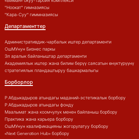
«Ыйман» окуу-тарбия комплекси
"Ноокат" гимназиясы
"Кара-Суу" гиммназиясы
Департаменттер
Административдик-чарбалык иштер департаменти
ОшМУнун Бизнес паркы
Эл аралык байланыштар департаменти
Академиялык иштер жана билим берүү саясатын өнүктүрүүнү
стратегиялык пландаштыруу башкармалыгы
Борборлор
Р.Абдыкадыров атындагы маданий-эстетикалык борбору
Р.Абдыкадыров атындагы фонду
Маалымат жана коомчулук менен байланыш борбору
Практика жана карьера борбору
ОшМУнун квалификацияны жогорулатуу борбору
«Next Generation Hub» борбору