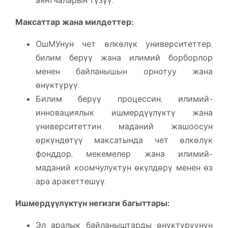
Максаттар жана милдеттер:
ОшМУнун чет өлкөлүк университеттер,
билим берүү жана илимий борборлор
менен байланышын орнотуу жана
өнүктүрүү.
Билим берүү процессин, илимий-
инновациялык ишмердүүлүктү жана
университеттин маданий жашоосун
өркүндөтүү максатында чет өлкөлүк
фонддор, мекемелер жана илимий-
маданий коомчулуктун өкүлдөрү менен өз
ара аракеттешүү.
Ишмердүүлүктүн негизги багыттары:
Эл аралык байланыштарды өнүктүрүүнүн