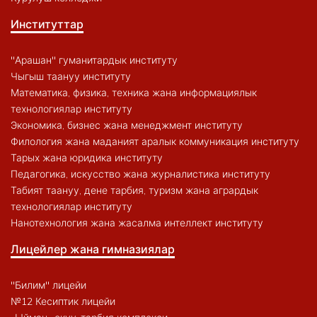
Институттар
"Арашан" гуманитардык институту
Чыгыш таануу институту
Математика, физика, техника жана информациялык
технологиялар институту
Экономика, бизнес жана менеджмент институту
Филология жана маданият аралык коммуникация институту
Тарых жана юридика институту
Педагогика, искусство жана журналистика институту
Табият таануу, дене тарбия, туризм жана агрардык
технологиялар институту
Нанотехнология жана жасалма интеллект институту
Лицейлер жана гимназиялар
"Билим" лицейи
№12 Кесиптик лицейи