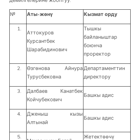
№
Аты-жөнү
Кызмат орду
Тышкы
Аттокуров
байланыштар
Курсантбек
боюнча
Шарабидинович
проректор
Өзгөнова Айнура
Департаменттин
Турусбековна
директору
Далбаев Канатбек
Башкы адис
Койчубекович
Дженыш кызы
Башкы адис
Алтынай
Жетектөөчү