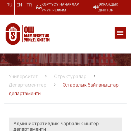
КӨРҮҮСҮ НАЧАРЛАР
ЭКРАНДЫК
RU
EN
TR
ҮЧҮН РЕЖИМ
ДИКТОР
Университет
Структуралар
Департаменттер
Эл аралык байланыштар
департаменти
Административдик-чарбалык иштер
департаменти