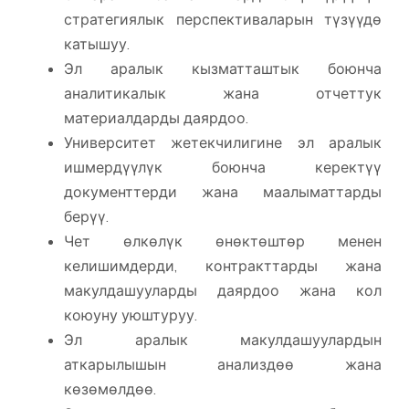
стратегиялык перспективаларын түзүүдө
катышуу.
Эл аралык кызматташтык боюнча
аналитикалык жана отчеттук
материалдарды даярдоо.
Университет жетекчилигине эл аралык
ишмердүүлүк боюнча керектүү
документтерди жана маалыматтарды
берүү.
Чет өлкөлүк өнөктөштөр менен
келишимдерди, контракттарды жана
макулдашууларды даярдоо жана кол
коюуну уюштуруу.
Эл аралык макулдашуулардын
аткарылышын анализдөө жана
көзөмөлдөө.