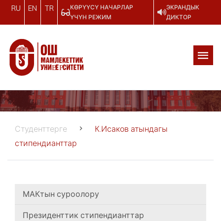
КӨРҮҮСҮ НАЧАРЛАР
ЭКРАНДЫК
RU
EN
TR
ҮЧҮН РЕЖИМ
ДИКТОР
Студенттерге
К.Исаков атындагы
стипендианттар
МАКтын суроолору
Президенттик стипендианттар