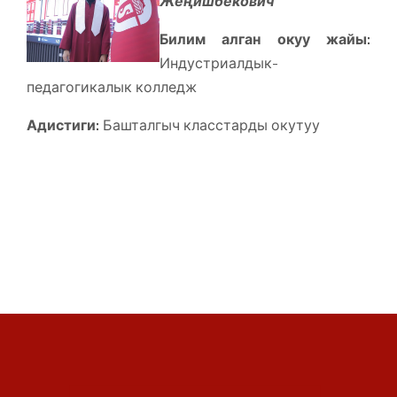
Жеңишбекович
Билим алган окуу жайы:
Индустриалдык-
педагогикалык колледж
Адистиги:
Башталгыч класстарды окутуу