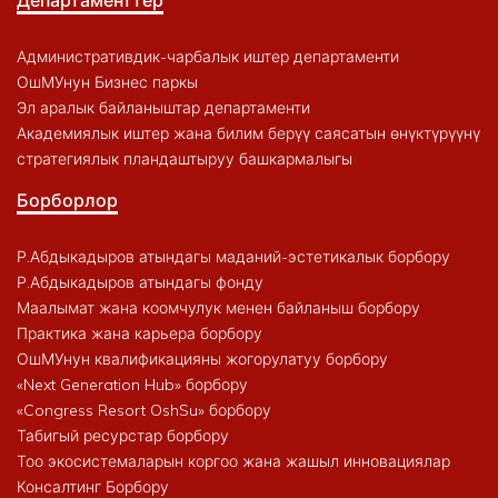
Административдик-чарбалык иштер департаменти
ОшМУнун Бизнес паркы
Эл аралык байланыштар департаменти
Академиялык иштер жана билим берүү саясатын өнүктүрүүнү
стратегиялык пландаштыруу башкармалыгы
Борборлор
Р.Абдыкадыров атындагы маданий-эстетикалык борбору
Р.Абдыкадыров атындагы фонду
Маалымат жана коомчулук менен байланыш борбору
Практика жана карьера борбору
ОшМУнун квалификацияны жогорулатуу борбору
«Next Generation Hub» борбору
«Congress Resort OshSu» борбору
Табигый ресурстар борбору
Тоо экосистемаларын коргоо жана жашыл инновациялар
Консалтинг Борбору