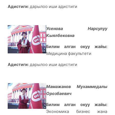
Адистиги:
дарылоо иши адистиги
Усенова Нарсулуу
Кыялбековна
Билим алган окуу жайы:
Медицина факультети
Адистиги:
дарылоо иши адистиги
Мамажанов Мухаммедалы
Орозбаевич
Билим алган окуу жайы:
Экономика бизнес жана