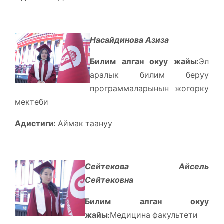
Насайдинова Азиза
Билим алган окуу жайы:
Эл
аралык билим беруу
программаларынын жогорку
мектеби
Адистиги:
Аймак таануу
Сейтекова Айсель
Сейтековна
Билим алган окуу
жайы:
Медицина факультети