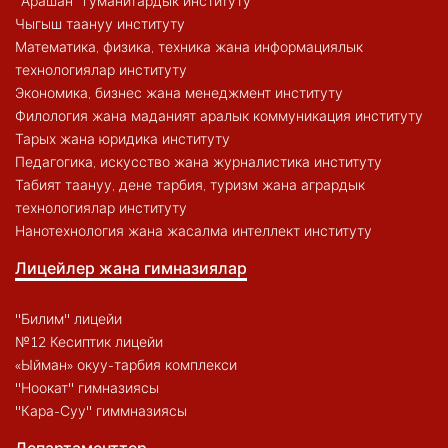
"Арашан" гуманитардык институту
Чыгыш таануу институту
Математика, физика, техника жана информациялык
технологиялар институту
Экономика, бизнес жана менеджмент институту
Филология жана маданият аралык коммуникация институту
Тарых жана юридика институту
Педагогика, искусство жана журналистика институту
Табият таануу, дене тарбия, туризм жана агрардык
технологиялар институту
Нанотехнология жана жасалма интеллект институту
Лицейлер жана гимназиялар
"Билим" лицейи
№12 Кесиптик лицейи
«Ыйман» окуу-тарбия комплекси
"Ноокат" гимназиясы
"Кара-Суу" гиммназиясы
Департаменттер