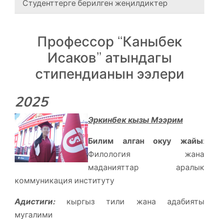
Студенттерге берилген жеңилдиктер
Профессор “Каныбек
Исаков” атындагы
стипендианын ээлери
2025
Эркинбек кызы Мээрим
Билим алган окуу жайы
:
Филология жана
маданияттар аралык
коммуникация институту
Адистиги:
кыргыз тили жана адабияты
мугалими