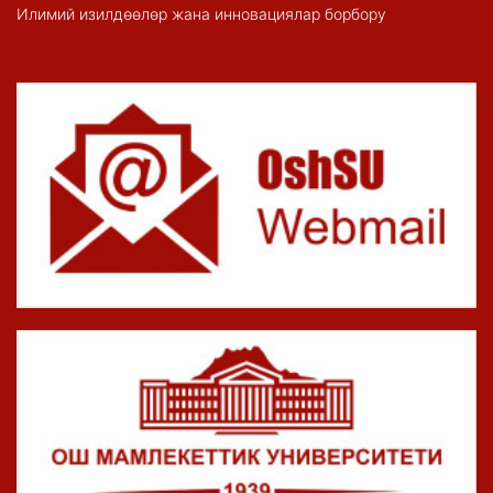
Илимий изилдөөлөр жана инновациялар борбору