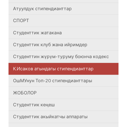
Атуулдук стипендианттар
СПОРТ
Студенттик жатакана
Студенттик клуб жана ийримдер
Студенттин жүрүм-туруму боюнча кодекс
К.Исаков атындагы стипендианттар
ОшМУнун Топ-20 стипендианттары
ЖОБОЛОР
Студенттик кеңеш
Студенттик акыйкатчы аппараты