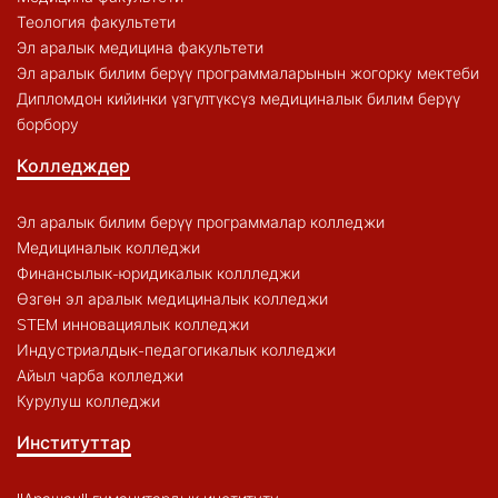
Теология факультети
Эл аралык медицина факультети
Эл аралык билим берүү программаларынын жогорку мектеби
Дипломдон кийинки үзгүлтүксүз медициналык билим берүү
борбору
Колледждер
Эл аралык билим берүү программалар колледжи
Медициналык колледжи
Финансылык-юридикалык коллледжи
Өзгөн эл аралык медициналык колледжи
STEM инновациялык колледжи
Индустриалдык-педагогикалык колледжи
Айыл чарба колледжи
Курулуш колледжи
Институттар