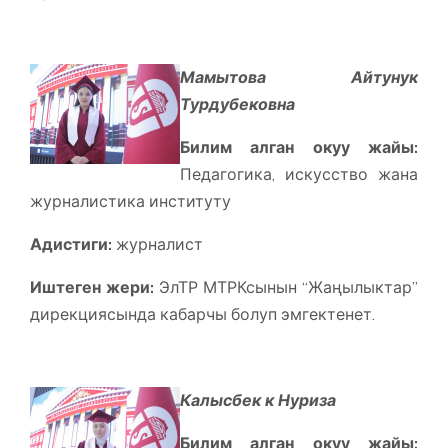
Мамытова Айтунук
Турдубековна
Билим алган окуу жайы:
Педагогика, искусство жана
журналистика институту
Адистиги:
журналист
Иштеген жери:
ЭлТР МТРКсынын “Жаңылыктар”
дирекциясында кабарчы болуп эмгектенет.
Калысбек к Нуриза
Билим алган окуу жайы: