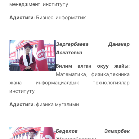
менеджмент институту
Адистиги:
Бизнес-информатик
Зергербаева Данакер
Аскатовна
Билим алган окуу жайы:
Математика, физика,техника
жана информациалдык технологиялар
институту
Адистиги:
физика мугалими
Беделов Элмирбек