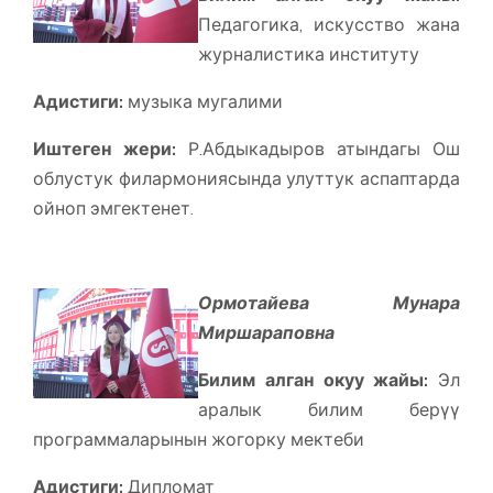
Педагогика, искусство жана
журналистика институту
Адистиги:
музыка мугалими
Иштеген жери:
Р.Абдыкадыров атындагы Ош
облустук филармониясында улуттук аспаптарда
ойноп эмгектенет.
Ормотайева Мунара
Миршараповна
Билим алган окуу жайы:
Эл
аралык билим берүү
программаларынын жогорку мектеби
Адистиги:
Дипломат