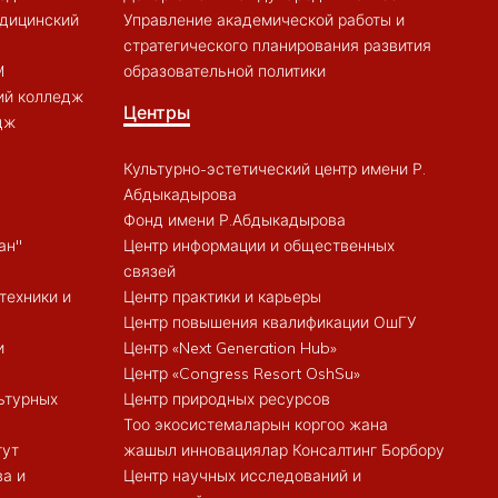
дицинский
Управление академической работы и
стратегического планирования развития
M
образовательной политики
ий колледж
Центры
дж
Культурно-эстетический центр имени Р.
Абдыкадырова
Фонд имени Р.Абдыкадырова
ан"
Центр информации и общественных
связей
техники и
Центр практики и карьеры
Центр повышения квалификации ОшГУ
и
Центр «Next Generation Hub»
Центр «Congress Resort OshSu»
ьтурных
Центр природных ресурсов
Тоо экосистемаларын коргоо жана
тут
жашыл инновациялар Консалтинг Борбору
ва и
Центр научных исследований и