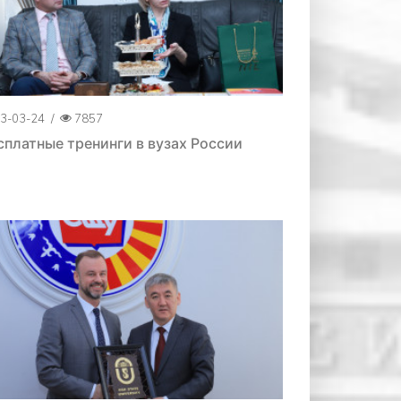
3-03-24
/
7857
сплатные тренинги в вузах России