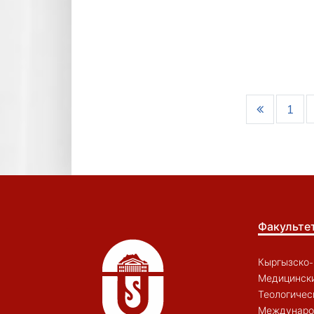
1
Факульте
Кыргызско-
Медицински
Теологичес
Междунаро