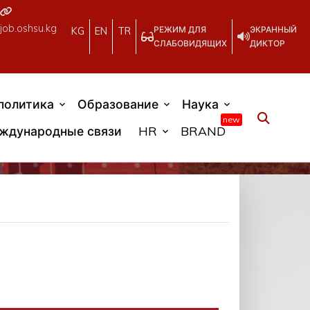
job.oshsu.kg
РЕЖИМ ДЛЯ
ЭКРАННЫЙ
KG
EN
TR
СЛАБОВИДЯЩИХ
ДИКТОР
политика
Образование
Наука
new
ждународные связи
HR
BRAND