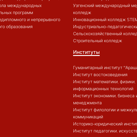
ола международных
Узгенский международный ме
льных программ
колледж
едипломного и непрерывного
Инновационный колледж STE
го образования
Индустриально-педагогическ
Сельскохозяйственный колле
Строительный колледж
Институты
Гуманитарный институт "Араш
Институт востоковедения
Институт математики, физики, 
информационных технологий
Институт экономики, бизнеса 
менеджмента
Институт филологии и межкул
коммуникаций
Историко-юридический инсти
Институт педагогики, искусст