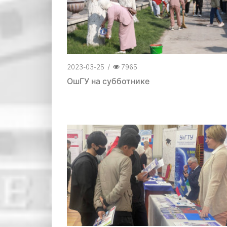
2023-03-25
/
7965
ОшГУ на субботнике