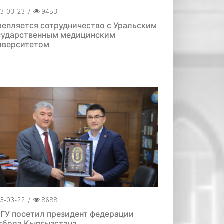
3-03-23
/
9453
репляется сотрудничество с Уральским
сударственным медицинским
иверситетом
3-03-22
/
8688
ГУ посетил президент федерации
тбола Кыргызстана