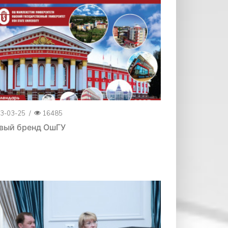
3-03-25
/
16485
вый бренд ОшГУ