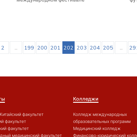
2
...
199
200
201
202
203
204
205
...
29
ты
Колледжи
Китайский факультет
Колледж международных
й факультет
образовательных программ
кий факультет
Медицинский колледж
дный медицинский факультет
Финансово-юридический кол