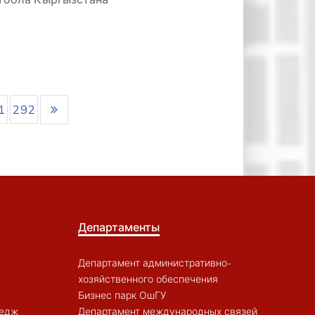
1
292
Департаменты
Департамент административно-
хозяйственного обеспечения
Бизнес парк ОшГУ
ледж
Департамент международных связей