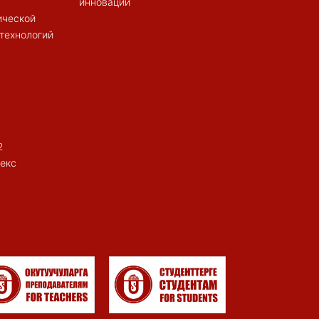
инноваций
ической
 технологий
2
екс