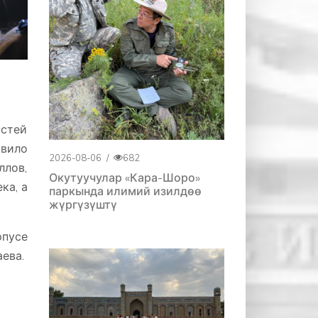
остей
авило
2026-08-06
/
682
ллов,
Окутуучулар «Кара-Шоро»
ка, а
паркында илимий изилдөө
жүргүзүштү
рпусе
ева.