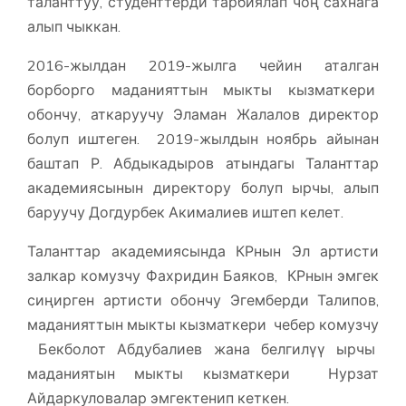
таланттуу, студенттерди тарбиялап чоң сахнага
алып чыккан.
2016-жылдан 2019-жылга чейин аталган
борборго маданияттын мыкты кызматкери
обончу, аткаруучу Эламан Жалалов директор
болуп иштеген. 2019-жылдын ноябрь айынан
баштап Р. Абдыкадыров атындагы Таланттар
академиясынын директору болуп ырчы, алып
баруучу Догдурбек Акималиев иштеп келет.
Таланттар академиясында КРнын Эл артисти
залкар комузчу Фахридин Баяков, КРнын эмгек
сиңирген артисти обончу Эгемберди Талипов,
маданияттын мыкты кызматкери чебер комузчу
Бекболот Абдубалиев жана белгилүү ырчы
маданиятын мыкты кызматкери Нурзат
Айдаркуловалар эмгектенип кеткен.