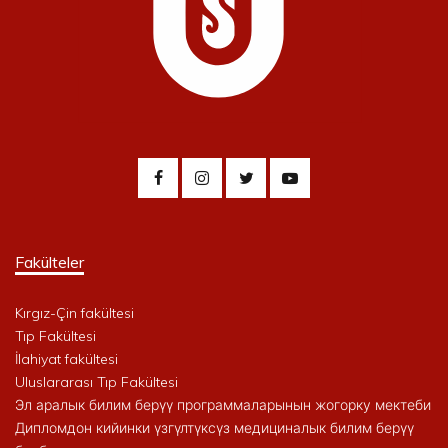
Fakülteler
Kırgız-Çin fakültesi
Tıp Fakültesi
İlahiyat fakültesi
Uluslararası Tıp Fakültesi
Эл аралык билим берүү программаларынын жогорку мектеби
Дипломдон кийинки үзгүлтүксүз медициналык билим берүү