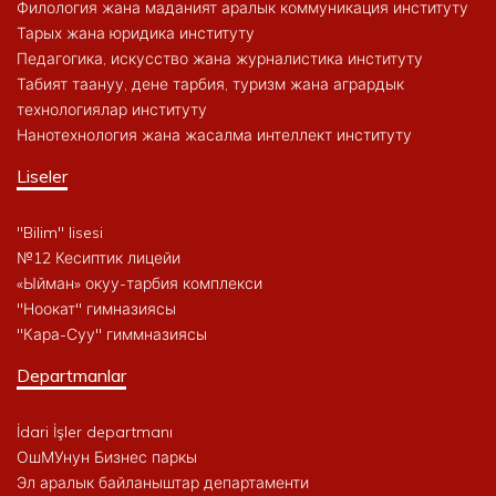
Филология жана маданият аралык коммуникация институту
Тарых жана юридика институту
Педагогика, искусство жана журналистика институту
Табият таануу, дене тарбия, туризм жана агрардык
технологиялар институту
Нанотехнология жана жасалма интеллект институту
Liseler
"Bilim" lisesi
№12 Кесиптик лицейи
«Ыйман» окуу-тарбия комплекси
"Ноокат" гимназиясы
"Кара-Суу" гиммназиясы
Departmanlar
İdari İşler departmanı
ОшМУнун Бизнес паркы
Эл аралык байланыштар департаменти