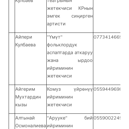
Кулбаев
театрынын
жетекчиси КРнын
эмгек сиңирген
артисти
Айпери
"Үмүт"
077341466
Кулбаева
фольклордук
аспаптарда аткаруу
жана ырдоо
ийриминин
жетекчиси
Айгерим
Комуз үйрөнүү
055944969
Мухтардин
ийриминин
кызы
жетекчиси
Алтынай
"Арууке" бий
055900224
Осмоналиева
ийриминин