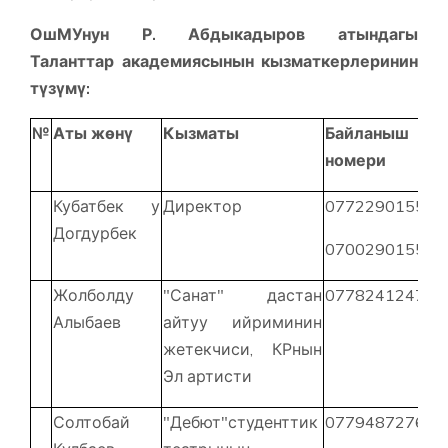
ОшМУнун Р. Абдыкадыров атындагы
Таланттар академиясынын кызматкерлеринин
түзүмү:
№
Аты жөнү
Кызматы
Байланыш
номери
Кубатбек у
Директор
0772290155
Догдурбек
0700290155
Жолболду
"Санат" дастан
0778241247
Алыбаев
айтуу ийриминин
жетекчиси, КРнын
Эл артисти
Солтобай
"Дебют"студенттик
077948727