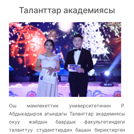
Таланттар академиясы
Ош мамлекеттик университетинин Р.
Абдыкадыров атындагы Таланттар академиясы
окуу жайдын баардык факультетиндеги
таланттуу студенттердин башын бириктирген