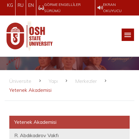
GÖRME ENGELLILER
EKRAN
KG
RU
EN
SÜRÜMÜ
OKUYUCU
Üniversite
Yapı
Merkezler
Yetenek Akademisi
Yetenek Akademisi
R. Abdıkadırov Vakfı