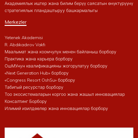
Академиялык иштер жана билим берүү саясатын өнүктүрүүнү
стратегиялык пландаштыруу башкармалыгы
Merkezler
Yetenek Akademisi
R. Abdıkadırov Vakfı
Маалымат жана коомчулук менен байланыш борбору
Практика жана карьера борбору
ОшМУнун квалификацияны жогорулатуу борбору
«Next Generation Hub» борбору
«Congress Resort OshSu» борбору
Табигый ресурстар борбору
Тоо экосистемаларын коргоо жана жашыл инновациялар
Консалтинг Борбору
Илимий изилдөөлөр жана инновациялар борбору