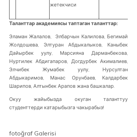
жетекчиси
Таланттар академиясы таптаган таланттар:
Эламан Жалалов, Элбарчын Калилова, Бегимай
Жолдошева, Элтуран Абдыкалыков, Каныбек
Дайырбек уулу, Марсияна Дарманбекова,
Нуртилек Абдигапаров, Догдурбек Акималиев,
Элчибек Жумабек уулу, Нурсултан
Абдыкаримов, Манас Орунбаев, Калдарбек
Шарипов, Алтынбек Арапов жана башкалар.
Окуу жайыбызда окуган таланттуу
студенттерди катарыбызга чакырабыз!
fotoğraf Galerisi