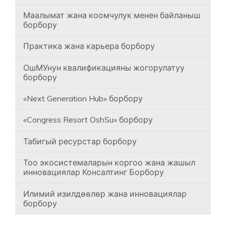
Маалымат жана коомчулук менен байланыш
борбору
Практика жана карьера борбору
ОшМУнун квалификацияны жогорулатуу
борбору
«Next Generation Hub» борбору
«Congress Resort OshSu» борбору
Табигый ресурстар борбору
Тоо экосистемаларын коргоо жана жашыл
инновациялар Консалтинг Борбору
Илимий изилдөөлөр жана инновациялар
борбору