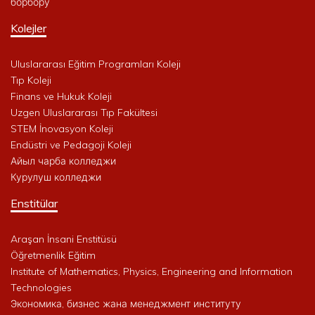
борбору
Kolejler
Uluslararası Eğitim Programları Koleji
Tıp Koleji
Finans ve Hukuk Koleji
Uzgen Uluslararası Tıp Fakültesi
STEM İnovasyon Koleji
Endüstri ve Pedagoji Koleji
Айыл чарба колледжи
Курулуш колледжи
Enstitülar
Araşan İnsani Enstitüsü
Öğretmenlik Eğitim
Institute of Mathematics, Physics, Engineering and Information
Technologies
Экономика, бизнес жана менеджмент институту