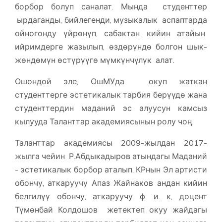
борбор болуп саналат. Мында студенттер
ырдаганды, бийлегенди, музыкалык аспаптарда
ойногонду үйрөнүп, сабактан кийин атайын
ийримдерге жазылып, өздөрүндө болгон шык-
жөндөмүн өстүрүүгө мүмкүнчүлүк алат.
Ошондой эле, ОшМУда окуп жаткан
студенттерге эстетикалык тарбия берүүдө жана
студенттердин маданий эс алуусун камсыз
кылууда Таланттар академиясынын ролу чоң.
Таланттар академиясы 2009-жылдан 2017-
жылга чейин Р.Абдыкадыров атындагы Маданий
- эстетикалык борбор аталып, КРнын Эл артисти
обончу, аткаруучу Апаз Жайнаков андан кийин
белгилүү обончу, аткаруучу ф. и. к, доцент
Түмөнбай Колдошов жетектеп окуу жайдагы