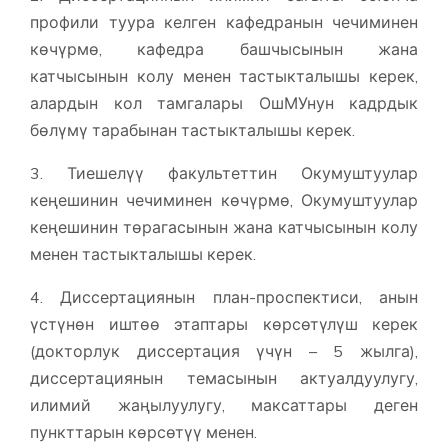
профили туура келген кафедранын чечиминен
көчүрмө, кафедра башчысынын жана
катчысынын колу менен тастыкталышы керек,
алардын кол тамгалары ОшМУнун кадрдык
бөлүмү тарабынан тастыкталышы керек.
3. Тиешелүү факультеттин Окумуштуулар
кеңешинин чечиминен көчүрмө, Окумуштуулар
кеңешинин төрагасынын жана катчысынын колу
менен тастыкталышы керек.
4. Диссертациянын план-проспектиси, анын
үстүнөн иштөө этаптары көрсөтүлүш керек
(докторлук диссертация үчүн – 5 жылга),
диссертациянын темасынын актуалдуулугу,
илимий жаңылуулугу, максаттары деген
пункттарын көрсөтүү менен.