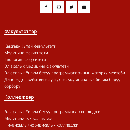
Факультеттер
Кыргыз-Кытай факультети
Медицина факультети
Теология факультети
Эл аралык медицина факультети
Эл аралык билим берүү программаларынын жогорку мектеби
Дипломдон кийинки үзгүлтүксүз медициналык билим берүү
борбору
Колледждер
Эл аралык билим берүү программалар колледжи
Медициналык колледжи
Финансылык-юридикалык коллледжи