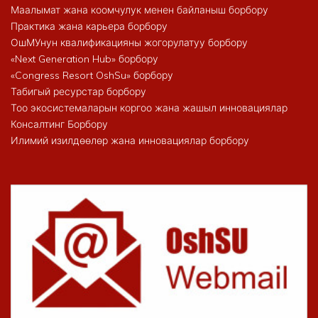
Маалымат жана коомчулук менен байланыш борбору
Практика жана карьера борбору
ОшМУнун квалификацияны жогорулатуу борбору
«Next Generation Hub» борбору
«Congress Resort OshSu» борбору
Табигый ресурстар борбору
Тоо экосистемаларын коргоо жана жашыл инновациялар
Консалтинг Борбору
Илимий изилдөөлөр жана инновациялар борбору