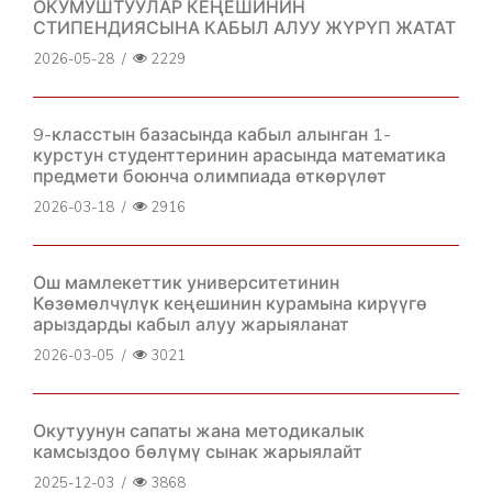
ОКУМУШТУУЛАР КЕҢЕШИНИН
СТИПЕНДИЯСЫНА КАБЫЛ АЛУУ ЖҮРҮП ЖАТАТ
2026-05-28
/
2229
9-класстын базасында кабыл алынган 1-
курстун студенттеринин арасында математика
предмети боюнча олимпиада өткөрүлөт
2026-03-18
/
2916
Ош мамлекеттик университетинин
Көзөмөлчүлүк кеңешинин курамына кирүүгө
арыздарды кабыл алуу жарыяланат
2026-03-05
/
3021
Окутуунун сапаты жана методикалык
камсыздоо бөлүмү сынак жарыялайт
2025-12-03
/
3868