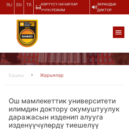
КӨРҮҮСҮ НАЧАРЛАР
ЭКРАНДЫК
RU
EN
TR
ҮЧҮН РЕЖИМ
ДИКТОР
Башкы
Жарыялар
Ош мамлекеттик университети
илимдин доктору окумуштуулук
даражасын изденип алууга
изденүүчүлөрдү тиешелүү