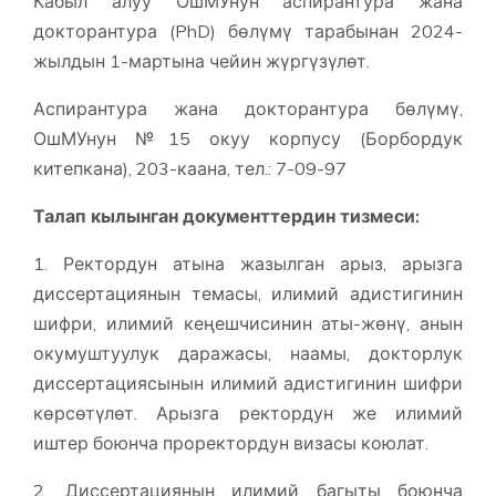
Кабыл алуу ОшМУнун аспирантура жана
докторантура (PhD) бөлүмү тарабынан 2024-
жылдын 1-мартына чейин жүргүзүлөт.
Аспирантура жана докторантура бөлүмү,
ОшМУнун №15 окуу корпусу (Борбордук
китепкана), 203-каана, тел.: 7-09-97
Талап кылынган документтердин тизмеси:
1. Ректордун атына жазылган арыз, арызга
диссертациянын темасы, илимий адистигинин
шифри, илимий кеңешчисинин аты-жөнү, анын
окумуштуулук даражасы, наамы, докторлук
диссертациясынын илимий адистигинин шифри
көрсөтүлөт. Арызга ректордун же илимий
иштер боюнча проректордун визасы коюлат.
2. Диссертациянын илимий багыты боюнча