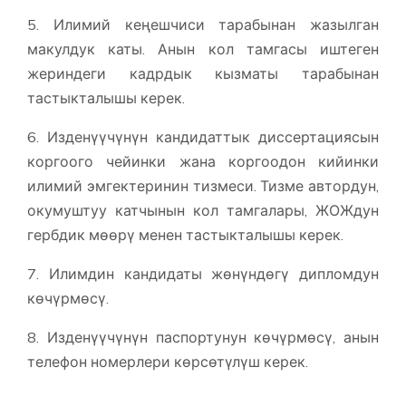
5. Илимий кеңешчиси тарабынан жазылган
макулдук каты. Анын кол тамгасы иштеген
жериндеги кадрдык кызматы тарабынан
тастыкталышы керек.
6. Изденүүчүнүн кандидаттык диссертациясын
коргоого чейинки жана коргоодон кийинки
илимий эмгектеринин тизмеси. Тизме автордун,
окумуштуу катчынын кол тамгалары, ЖОЖдун
гербдик мөөрү менен тастыкталышы керек.
7. Илимдин кандидаты жөнүндөгү дипломдун
көчүрмөсү.
8. Изденүүчүнүн паспортунун көчүрмөсү, анын
телефон номерлери көрсөтүлүш керек.