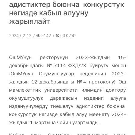
адистиктер боюнча конкурстук
негизде кабыл алууну
жарыялайт.
2024-02-12
/
9142
/
03:02:42
ОшМУнун ректорунун 2023-жылдын 15-
декабрындагы №7114-ФХД/23 буйругу менен
(ОшМУнун Окумуштуулар кеңешинин 2023-
жылдын 12-декабрындагы №4 протоколу) Ош
мамлекеттик университети илимдин доктору
окумуштуулук даражасын изденип алууга
изденүүчүлөрдү тиешелүү адистиктер боюнча
конкурстук негизде кабыл алуу мөөнөтү 2024-
жылдын 1-мартына чейин узартылды.