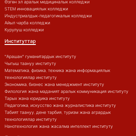
Өзгөн эл аралык медициналык колледжи
STEM инновациялык колледжи
Индустриалдык-педагогикалык колледжи
Айыл чарба колледжи
Курулуш колледжи
Институттар
"Арашан" гуманитардык институту
Чыгыш таануу институту
Математика, физика, техника жана информациялык
технологиялар институту
Экономика, бизнес жана менеджмент институту
Филология жана маданият аралык коммуникация институту
Тарых жана юридика институту
Педагогика, искусство жана журналистика институту
Табият таануу, дене тарбия, туризм жана агрардык
технологиялар институту
Нанотехнология жана жасалма интеллект институту