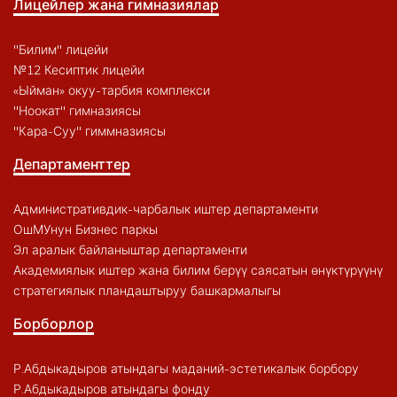
Лицейлер жана гимназиялар
"Билим" лицейи
№12 Кесиптик лицейи
«Ыйман» окуу-тарбия комплекси
"Ноокат" гимназиясы
"Кара-Суу" гиммназиясы
Департаменттер
Административдик-чарбалык иштер департаменти
ОшМУнун Бизнес паркы
Эл аралык байланыштар департаменти
Академиялык иштер жана билим берүү саясатын өнүктүрүүнү
стратегиялык пландаштыруу башкармалыгы
Борборлор
Р.Абдыкадыров атындагы маданий-эстетикалык борбору
Р.Абдыкадыров атындагы фонду