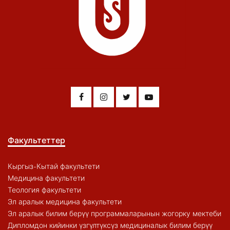
Факультеттер
Кыргыз-Кытай факультети
Медицина факультети
Теология факультети
Эл аралык медицина факультети
Эл аралык билим берүү программаларынын жогорку мектеби
Дипломдон кийинки үзгүлтүксүз медициналык билим берүү