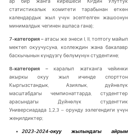
ар бир жанга кирешеси КРдин Улуттук
статистикалык комитети тарабынан өткөн
календардык жыл үчүн эсептелген жашоонун
минималдык чегинен ашпаса гана);
7-категория –
атасы же энеси I, II, топтогу майып
мектеп окуучусуна, коллеждин жана бакалавр
баскычынын күндүзгү бөлүмүнүн студентине;
8-категория –
каралып жатканга чейинки
акыркы окуу жыл ичинде спорттон
Кыргызстандык, Азиялык, дүйнөлүк
масштабдагы чемпионаттарда, студенттер
арасындагы Дүйнөлүк студенттик
Универсиадада 1,2,3 – орунду ээлегендиги үчүн
жеңилдиктер;
2023-2024-окуу жылындагы айрым