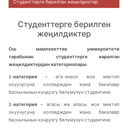
Студенттерге берилген жеңилдиктер
Студенттерге берилген
жеңилдиктер
Ош мамлекеттик университети
тарабынан студенттерге каралган
жеңилдиктердин категориялары
1-категория –
ата-энеси жок мектеп
окуучусуна, колледждин жана бакалавр
баскычынын күндүзгү бөлүмүнүн студентине;
2-категория –
атасы же апасы жок мектеп
окуучусуна, колледждин жана бакалавр
баскычынын күндүзгү бөлүмүнүн студентине;