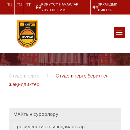
КӨРҮҮСҮ НАЧАРЛАР
ЭКРАНДЫК
RU
EN
TR
ҮЧҮН РЕЖИМ
ДИКТОР
Студенттерге
Студенттерге берилген
жеңилдиктер
МАКтын суроолору
Президенттик стипендианттар