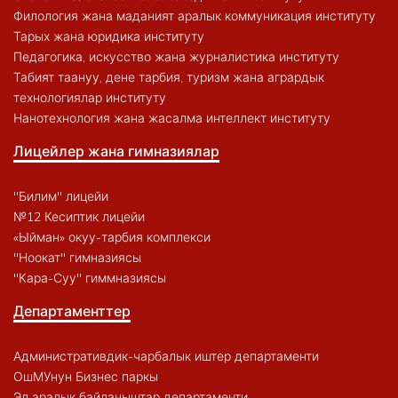
Филология жана маданият аралык коммуникация институту
Тарых жана юридика институту
Педагогика, искусство жана журналистика институту
Табият таануу, дене тарбия, туризм жана агрардык
технологиялар институту
Нанотехнология жана жасалма интеллект институту
Лицейлер жана гимназиялар
"Билим" лицейи
№12 Кесиптик лицейи
«Ыйман» окуу-тарбия комплекси
"Ноокат" гимназиясы
"Кара-Суу" гиммназиясы
Департаменттер
Административдик-чарбалык иштер департаменти
ОшМУнун Бизнес паркы
Эл аралык байланыштар департаменти