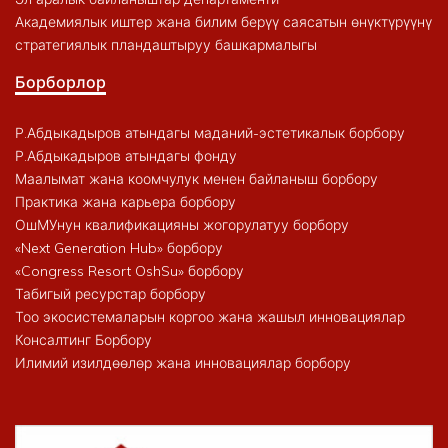
Академиялык иштер жана билим берүү саясатын өнүктүрүүнү
стратегиялык пландаштыруу башкармалыгы
Борборлор
Р.Абдыкадыров атындагы маданий-эстетикалык борбору
Р.Абдыкадыров атындагы фонду
Маалымат жана коомчулук менен байланыш борбору
Практика жана карьера борбору
ОшМУнун квалификацияны жогорулатуу борбору
«Next Generation Hub» борбору
«Congress Resort OshSu» борбору
Табигый ресурстар борбору
Тоо экосистемаларын коргоо жана жашыл инновациялар
Консалтинг Борбору
Илимий изилдөөлөр жана инновациялар борбору