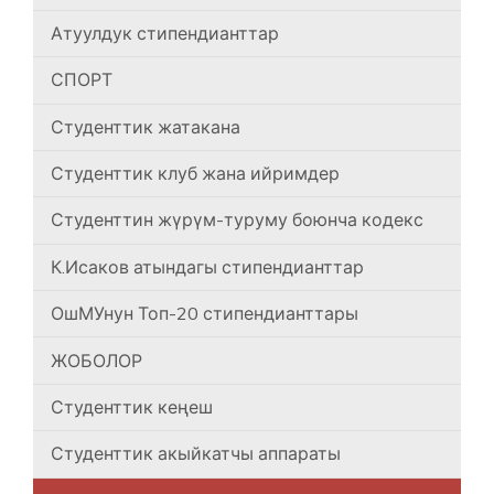
Атуулдук стипендианттар
СПОРТ
Студенттик жатакана
Студенттик клуб жана ийримдер
Студенттин жүрүм-туруму боюнча кодекс
К.Исаков атындагы стипендианттар
ОшМУнун Топ-20 стипендианттары
ЖОБОЛОР
Студенттик кеңеш
Студенттик акыйкатчы аппараты