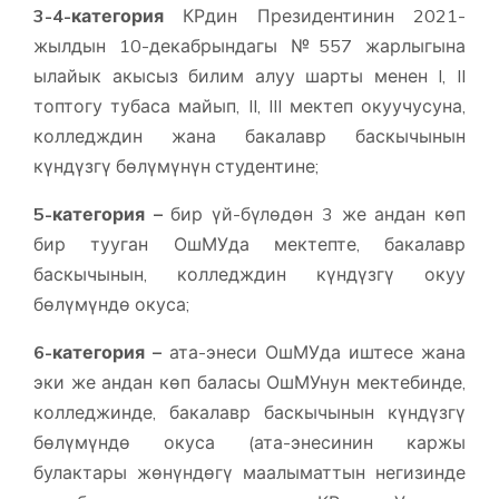
3-4-категория
КРдин Президентинин 2021-
жылдын 10-декабрындагы №557 жарлыгына
ылайык акысыз билим алуу шарты менен I, II
топтогу тубаса майып, II, III
мектеп окуучусуна,
колледждин жана бакалавр баскычынын
күндүзгү бөлүмүнүн студентине;
5-категория –
бир үй-бүлөдөн 3 же андан көп
бир тууган ОшМУда мектепте, бакалавр
баскычынын, колледждин күндүзгү окуу
бөлүмүндө окуса;
6-категория –
ата-энеси ОшМУда иштесе жана
эки же андан көп баласы ОшМУнун мектебинде,
колледжинде, бакалавр баскычынын күндүзгү
бөлүмүндө окуса (ата-энесинин каржы
булактары жөнүндөгү маалыматтын негизинде