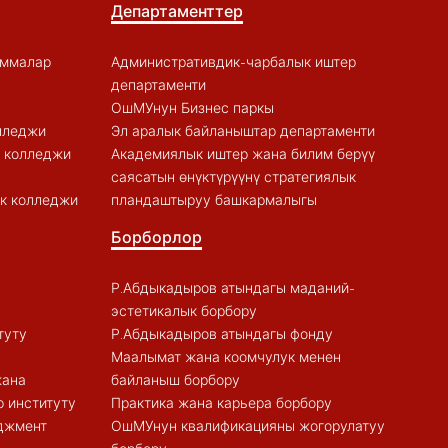
Департаменттер
аммалар
Административдик-чарбалык иштер
департаменти
ОшМУнун Бизнес паркы
лледжи
Эл аралык байланыштар департаменти
к колледжи
Академиялык иштер жана билим берүү
саясатын өнүктүрүүнү стратегиялык
к колледжи
пландаштыруу башкармалыгы
Борборлор
Р.Абдыкадыров атындагы маданий-
эстетикалык борбору
туту
Р.Абдыкадыров атындагы фонду
Маалымат жана коомчулук менен
жана
байланыш борбору
 институту
Практика жана карьера борбору
еджмент
ОшМУнун квалификацияны жогорулатуу