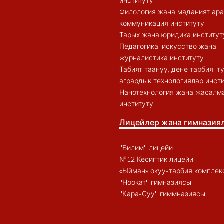
институту
Филология жана маданият ар
коммуникация институту
Тарых жана юридика институт
Педагогика, искусство жана
журналистика институту
Табият таануу, дене тарбия, 
агрардык технологиялар инст
Нанотехнология жана жасалма
институту
Лицейлер жана гимназия
"Билим" лицейи
№12 Кесиптик лицейи
«Ыйман» окуу-тарбия комплек
"Ноокат" гимназиясы
"Кара-Суу" гиммназиясы