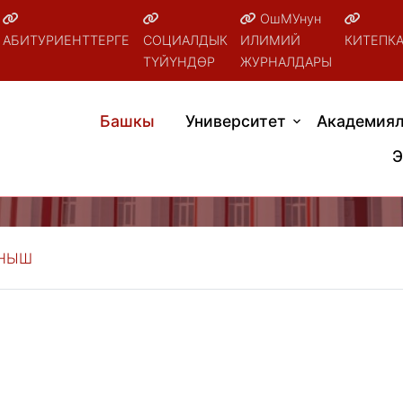
ОшМУнун
АБИТУРИЕНТТЕРГЕ
СОЦИАЛДЫК
ИЛИМИЙ
КИТЕПК
ТҮЙҮНДӨР
ЖУРНАЛДАРЫ
Башкы
Университет
Академиял
Э
АНЫШ