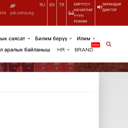
КӨРҮҮСҮ
ЭКРАНДЫК
RU
EN
TR
НАЧАРЛАР
ДИКТОР
АНА
job.oshsu.kg
ҮЧҮН
РЕЖИМ
ык саясат
Билим берүү
Илим
new
л аралык байланыш
HR
BRAND