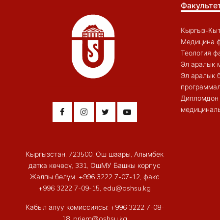
Факульте
Кыргыз-Кыт
Медицина ф
Теология ф
Эл аралык 
Эл аралык 
программал
Дипломдон 
медициналы
Кыргызстан, 723500, Ош шаары, Алымбек
датка көчөсү, 331, ОшМУ Башкы корпус
Жалпы бөлүм: +996 3222 7-07-12, факс
+996 3222 7-09-15, edu@oshsu.kg
Кабыл алуу комиссиясы: +996 3222 7-08-
18, priem@oshsu.kg