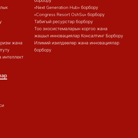
борбору
алык
«Next Generation Hub» борбору
«Congress Resort OshSu» борбору
у
Табигый ресурстар борбору
Тоо экосистемаларын коргоо жана
жашыл инновациялар Консалтинг Борбору
туризм жана
Илимий изилдөөлөр жана инновациялар
итуту
борбору
 интеллект
лар
си