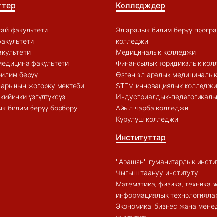
ттер
Колледждер
ай факультети
Эл аралык билим берүү прогр
акультети
колледжи
акультети
Медициналык колледжи
медицина факультети
Финансылык-юридикалык кол
билим берүү
Өзгөн эл аралык медициналы
арынын жогорку мектеби
STEM инновациялык колледжи
кийинки үзгүлтүксүз
Индустриалдык-педагогикалы
к билим берүү борбору
Айыл чарба колледжи
Курулуш колледжи
Институттар
"Арашан" гуманитардык инсти
Чыгыш таануу институту
Математика, физика, техника 
информациялык технологиялар
Экономика, бизнес жана мен