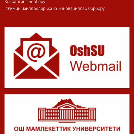
Консалтинг Борбору
Илимий изилдөөлөр жана инновациялар борбору