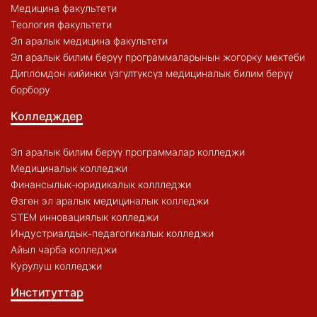
Медицина факультети
Теология факультети
Эл аралык медицина факультети
Эл аралык билим берүү программаларынын жогорку мектеби
Дипломдон кийинки үзгүлтүксүз медициналык билим берүү
борбору
Колледждер
Эл аралык билим берүү программалар колледжи
Медициналык колледжи
Финансылык-юридикалык коллледжи
Өзгөн эл аралык медициналык колледжи
STEM инновациялык колледжи
Индустриалдык-педагогикалык колледжи
Айыл чарба колледжи
Курулуш колледжи
Институттар