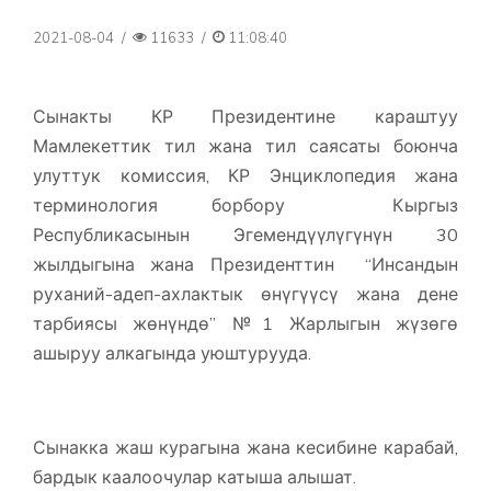
2021-08-04
/
11633
/
11:08:40
Сынакты КР Президентине караштуу
Мамлекеттик тил жана тил саясаты боюнча
улуттук комиссия, КР Энциклопедия жана
терминология борбору Кыргыз
Республикасынын Эгемендүүлүгүнүн 30
жылдыгына жана Президенттин “Инсандын
руханий-адеп-ахлактык өнүгүүсү жана дене
тарбиясы жөнүндө” №1 Жарлыгын жүзөгө
ашыруу алкагында уюштурууда.
Сынакка жаш курагына жана кесибине карабай,
бардык каалоочулар катыша алышат.