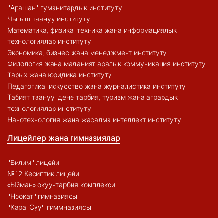
"Арашан" гуманитардык институту
Чыгыш таануу институту
Математика, физика, техника жана информациялык
технологиялар институту
Экономика, бизнес жана менеджмент институту
Филология жана маданият аралык коммуникация институту
Тарых жана юридика институту
Педагогика, искусство жана журналистика институту
Табият таануу, дене тарбия, туризм жана агрардык
технологиялар институту
Нанотехнология жана жасалма интеллект институту
Лицейлер жана гимназиялар
"Билим" лицейи
№12 Кесиптик лицейи
«Ыйман» окуу-тарбия комплекси
"Ноокат" гимназиясы
"Кара-Суу" гиммназиясы