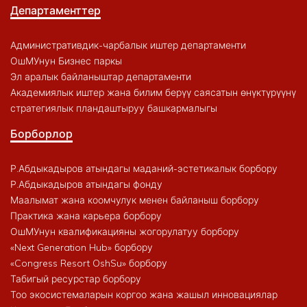
Департаменттер
Административдик-чарбалык иштер департаменти
ОшМУнун Бизнес паркы
Эл аралык байланыштар департаменти
Академиялык иштер жана билим берүү саясатын өнүктүрүүнү
стратегиялык пландаштыруу башкармалыгы
Борборлор
Р.Абдыкадыров атындагы маданий-эстетикалык борбору
Р.Абдыкадыров атындагы фонду
Маалымат жана коомчулук менен байланыш борбору
Практика жана карьера борбору
ОшМУнун квалификацияны жогорулатуу борбору
«Next Generation Hub» борбору
«Congress Resort OshSu» борбору
Табигый ресурстар борбору
Тоо экосистемаларын коргоо жана жашыл инновациялар