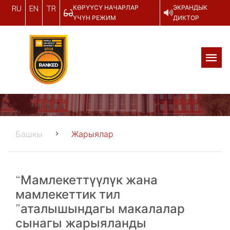
КӨРҮҮСҮ НАЧАРЛАР
ЭКРАНДЫК
RU
EN
TR
ҮЧҮН РЕЖИМ
ДИКТОР
Башкы
Жарыялар
“Мамлекеттүүлүк жана
мамлекеттик тил
”аталышындагы макалалар
сынагы жарыяланды