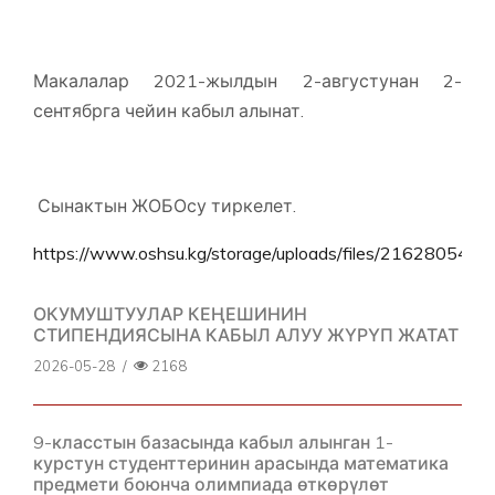
Макалалар 2021-жылдын 2-августунан 2-
сентябрга чейин кабыл алынат.
Сынактын ЖОБОсу тиркелет.
https://www.oshsu.kg/storage/uploads/files/216280545
ОКУМУШТУУЛАР КЕҢЕШИНИН
СТИПЕНДИЯСЫНА КАБЫЛ АЛУУ ЖҮРҮП ЖАТАТ
2026-05-28
/
2168
9-класстын базасында кабыл алынган 1-
курстун студенттеринин арасында математика
предмети боюнча олимпиада өткөрүлөт