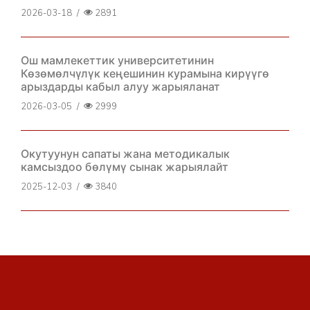
2026-03-18
/
2891
Ош мамлекеттик университетинин
Көзөмөлчүлүк кеңешинин курамына кирүүгө
арыздарды кабыл алуу жарыяланат
2026-03-05
/
2999
Окутуунун сапаты жана методикалык
камсыздоо бөлүмү сынак жарыялайт
2025-12-03
/
3840