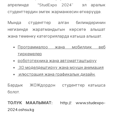
апрелинде "StudExpo 2024” эл аралык
студенттердин эмгек жарманкесин өткөрүүдө.
Мында студенттер алган билимдеринин
негизинде жаратмандыгын көрсөтө алышат
жана төмөнкү категорияларда катыша алышат.
Программалоо жана мобилдик веб
тиркемелер
робототехника жана автоматташтыруу
3D моделдештирүү жана моушн анимация
илюстрация жана графикалык дизайн.
Бардык ЖОЖдордон студенттер катышса
болот.
ТОЛУК МААЛЫМАТ:
http://: www.studexpo-
2024.oshsu.kg