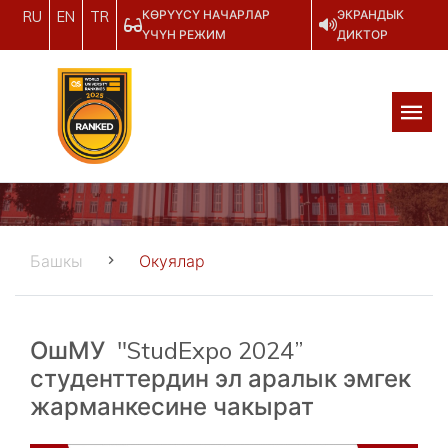
КӨРҮҮСҮ НАЧАРЛАР
ЭКРАНДЫК
RU
EN
TR
ҮЧҮН РЕЖИМ
ДИКТОР
Башкы
Окуялар
ОшМУ "StudExpo 2024”
студенттердин эл аралык эмгек
жарманкесине чакырат