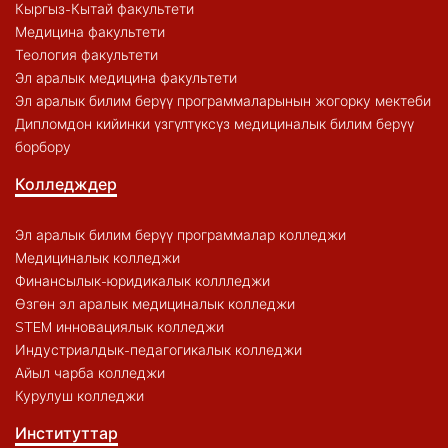
Кыргыз-Кытай факультети
Медицина факультети
Теология факультети
Эл аралык медицина факультети
Эл аралык билим берүү программаларынын жогорку мектеби
Дипломдон кийинки үзгүлтүксүз медициналык билим берүү
борбору
Колледждер
Эл аралык билим берүү программалар колледжи
Медициналык колледжи
Финансылык-юридикалык коллледжи
Өзгөн эл аралык медициналык колледжи
STEM инновациялык колледжи
Индустриалдык-педагогикалык колледжи
Айыл чарба колледжи
Курулуш колледжи
Институттар