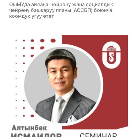
ОшМУда айлана-чөйрөнү жана социалдык
чөйрөнү башкаруу планы (АССБП) боюнча
коомдук угуу өтөт