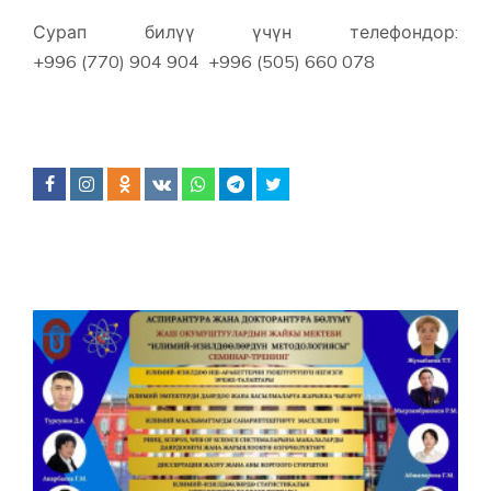
Сурап билүү үчүн телефондор:
+996 (770) 904 904 +996 (505) 660 078