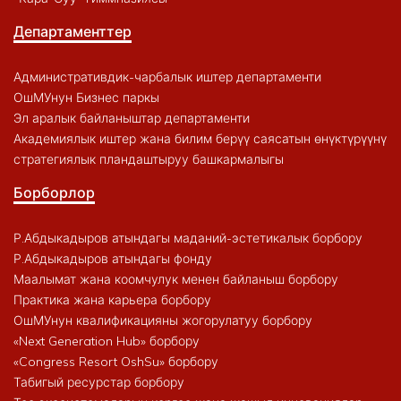
Департаменттер
Административдик-чарбалык иштер департаменти
ОшМУнун Бизнес паркы
Эл аралык байланыштар департаменти
Академиялык иштер жана билим берүү саясатын өнүктүрүүнү
стратегиялык пландаштыруу башкармалыгы
Борборлор
Р.Абдыкадыров атындагы маданий-эстетикалык борбору
Р.Абдыкадыров атындагы фонду
Маалымат жана коомчулук менен байланыш борбору
Практика жана карьера борбору
ОшМУнун квалификацияны жогорулатуу борбору
«Next Generation Hub» борбору
«Congress Resort OshSu» борбору
Табигый ресурстар борбору