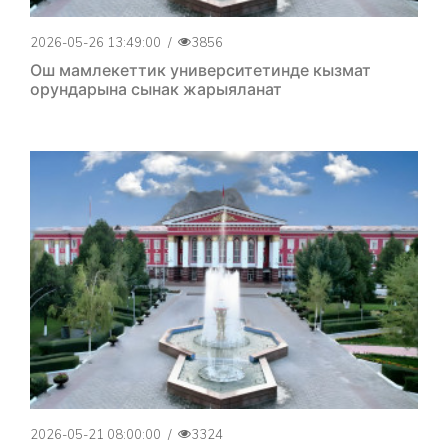
2026-05-26 13:49:00
/
3856
Ош мамлекеттик университетинде кызмат
орундарына сынак жарыяланат
2026-05-21 08:00:00
/
3324