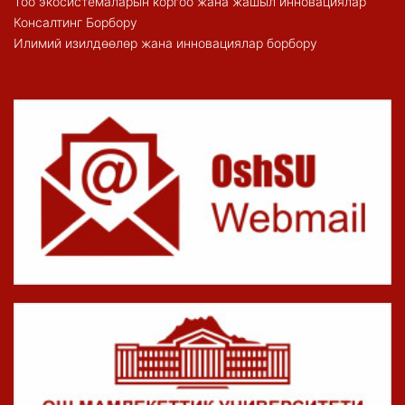
Тоо экосистемаларын коргоо жана жашыл инновациялар
Консалтинг Борбору
Илимий изилдөөлөр жана инновациялар борбору