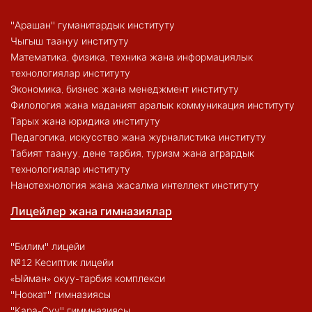
"Арашан" гуманитардык институту
Чыгыш таануу институту
Математика, физика, техника жана информациялык
технологиялар институту
Экономика, бизнес жана менеджмент институту
Филология жана маданият аралык коммуникация институту
Тарых жана юридика институту
Педагогика, искусство жана журналистика институту
Табият таануу, дене тарбия, туризм жана агрардык
технологиялар институту
Нанотехнология жана жасалма интеллект институту
Лицейлер жана гимназиялар
"Билим" лицейи
№12 Кесиптик лицейи
«Ыйман» окуу-тарбия комплекси
"Ноокат" гимназиясы
"Кара-Суу" гиммназиясы