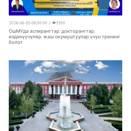
2026-06-05 08:00:00
/
3350
ОшМУда аспиранттар, докторанттар,
изденүүчүлөр, жаш окумуштуулар үчүн тренинг
болот