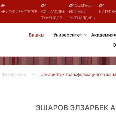
ОшМУнун
АБИТУРИЕНТТЕРГЕ
СОЦИАЛДЫК
ИЛИМИЙ
КИТЕПК
ТҮЙҮНДӨР
ЖУРНАЛДАРЫ
Башкы
Университет
Академиял
Э
Жетекчилик
Санариптик трансформациялоо жана
ЭШАРОВ ЭЛЗАРБЕК 