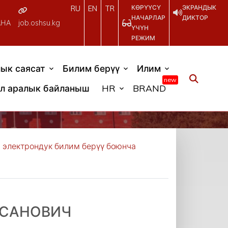
КӨРҮҮСҮ
ЭКРАНДЫК
RU
EN
TR
НАЧАРЛАР
ДИКТОР
АНА
job.oshsu.kg
ҮЧҮН
РЕЖИМ
ык саясат
Билим берүү
Илим
new
л аралык байланыш
HR
BRAND
 электрондук билим берүү боюнча
АСАНОВИЧ