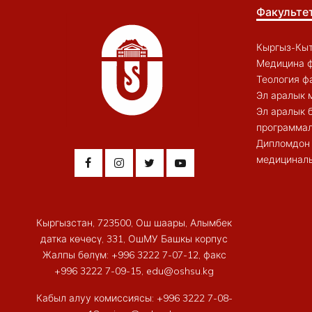
Факульте
Кыргыз-Кыт
Медицина ф
Теология ф
Эл аралык 
Эл аралык 
программал
Дипломдон 
медициналы
Кыргызстан, 723500, Ош шаары, Алымбек
датка көчөсү, 331, ОшМУ Башкы корпус
Жалпы бөлүм: +996 3222 7-07-12, факс
+996 3222 7-09-15, edu@oshsu.kg
Кабыл алуу комиссиясы: +996 3222 7-08-