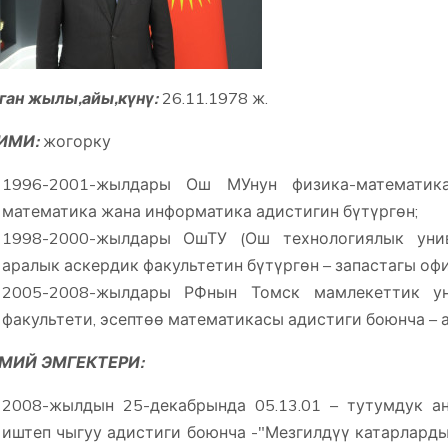
ган жылы,айы,күнү:
26.11.1978 ж.
ИМИ:
жогорку
1996-2001-жылдары Ош МУнун физика-математик
математика жана информатика адистигин бүтүргөн;
1998-2000-жылдары ОшТУ (Ош технологиялык унив
аралык аскердик факультетин бүтүргөн – запастагы о
2005-2008-жылдары РФнын Томск мамлекеттик уни
факультети, эсептөө математикасы адистиги боюнча – 
МИЙ ЭМГЕКТЕРИ:
2008-жылдын 25-декабрында 05.13.01 – тутумдук а
иштеп чыгуу адистиги боюнча -"Мезгилдүү катарлард