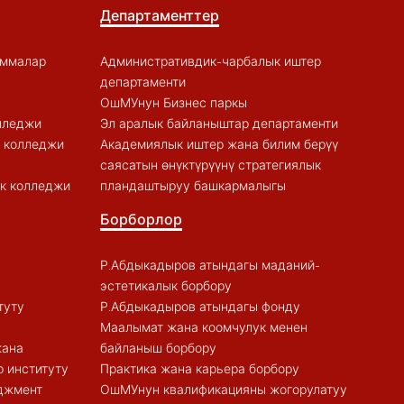
Департаменттер
аммалар
Административдик-чарбалык иштер
департаменти
ОшМУнун Бизнес паркы
лледжи
Эл аралык байланыштар департаменти
к колледжи
Академиялык иштер жана билим берүү
саясатын өнүктүрүүнү стратегиялык
к колледжи
пландаштыруу башкармалыгы
Борборлор
Р.Абдыкадыров атындагы маданий-
эстетикалык борбору
туту
Р.Абдыкадыров атындагы фонду
Маалымат жана коомчулук менен
жана
байланыш борбору
 институту
Практика жана карьера борбору
еджмент
ОшМУнун квалификацияны жогорулатуу