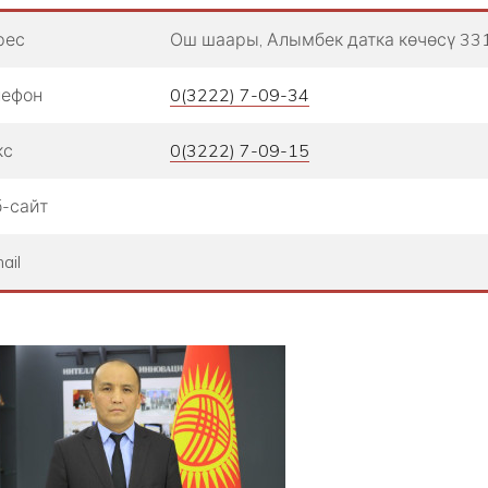
рес
Ош шаары, Алымбек датка көчөсү 33
лефон
0(3222) 7-09-34
кс
0(3222) 7-09-15
-сайт
ail