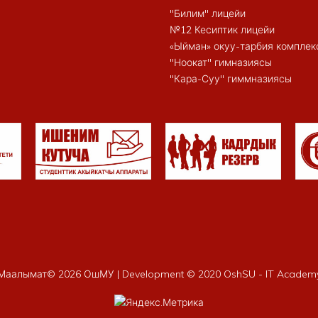
"Билим" лицейи
№12 Кесиптик лицейи
«Ыйман» окуу-тарбия комплек
"Ноокат" гимназиясы
"Кара-Суу" гиммназиясы
Маалымат©
2026 ОшМУ | Development © 2020 OshSU - IT Academ