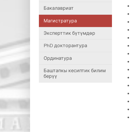
Бакалавриат
Магистратура
Эксперттик бүтүмдөр
PhD докторантура
Ординатура
Баштапкы кесиптик билим
берүү