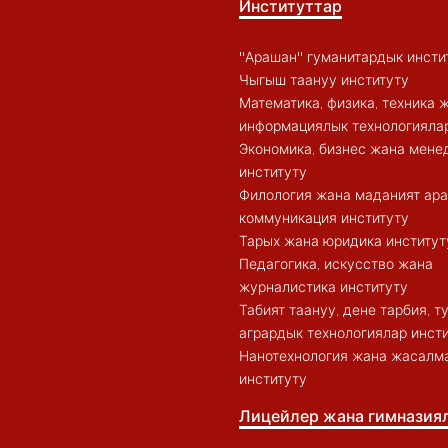
Институттар
"Арашан" гуманитардык инсти
Чыгыш таануу институту
Математика, физика, техника 
информациялык технологиялар
Экономика, бизнес жана мен
институту
Филология жана маданият ар
коммуникация институту
Тарых жана юридика институт
Педагогика, искусство жана
журналистика институту
Табият таануу, дене тарбия, 
агрардык технологиялар инст
Нанотехнология жана жасалма
институту
Лицейлер жана гимназия