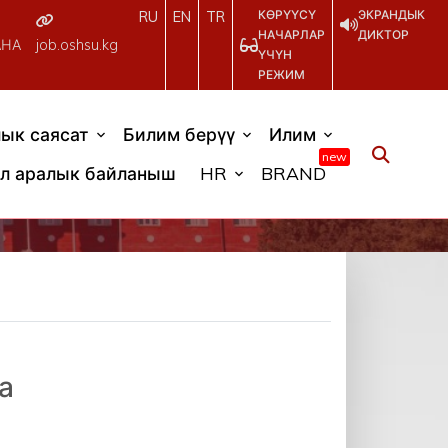
КӨРҮҮСҮ
ЭКРАНДЫК
RU
EN
TR
НАЧАРЛАР
ДИКТОР
АНА
job.oshsu.kg
ҮЧҮН
РЕЖИМ
ык саясат
Билим берүү
Илим
new
л аралык байланыш
HR
BRAND
а