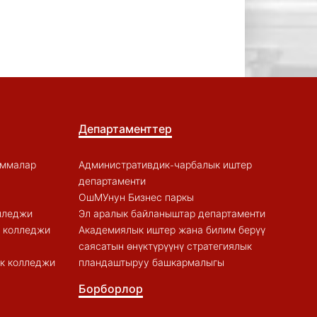
Департаменттер
аммалар
Административдик-чарбалык иштер
департаменти
ОшМУнун Бизнес паркы
лледжи
Эл аралык байланыштар департаменти
к колледжи
Академиялык иштер жана билим берүү
саясатын өнүктүрүүнү стратегиялык
к колледжи
пландаштыруу башкармалыгы
Борборлор