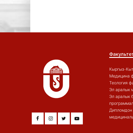
Факульте
Кыргыз-Кыт
Медицина ф
Теология ф
Эл аралык 
Эл аралык 
программал
Дипломдон 
медициналы