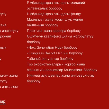
Р.Абдыкадыров атындагы маданий-
эстетикалык борбору
туту
Р.Абдыкадыров атындагы фонду
Маалымат жана коомчулук менен
жана
байланыш борбору
 институту
Практика жана карьера борбору
еджмент
ОшМУнун квалификацияны жогорулатуу
борбору
алык
«Next Generation Hub» борбору
«Congress Resort OshSu» борбору
у
Табигый ресурстар борбору
Тоо экосистемаларын коргоо жана
жашыл инновациялар Консалтинг Борбору
туризм жана
Илимий изилдөөлөр жана инновациялар
итуту
борбору
 интеллект
лар