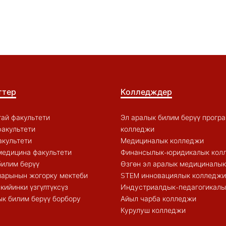
ттер
Колледждер
ай факультети
Эл аралык билим берүү прогр
акультети
колледжи
акультети
Медициналык колледжи
медицина факультети
Финансылык-юридикалык кол
билим берүү
Өзгөн эл аралык медициналы
арынын жогорку мектеби
STEM инновациялык колледжи
кийинки үзгүлтүксүз
Индустриалдык-педагогикалы
к билим берүү борбору
Айыл чарба колледжи
Курулуш колледжи