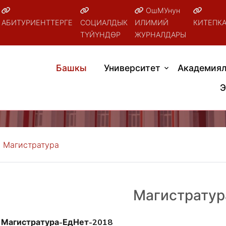
ОшМУнун
АБИТУРИЕНТТЕРГЕ
СОЦИАЛДЫК
ИЛИМИЙ
КИТЕПК
ТҮЙҮНДӨР
ЖУРНАЛДАРЫ
Башкы
Университет
Академиял
Э
Магистратура
Магистратур
Магистратура-ЕдНет-2018