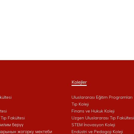
Kolejler
kültesi
Uluslararası Eğitim Programları 
i
Tıp Koleji
tesi
Finans ve Hukuk Koleji
 Tıp Fakültesi
Uzgen Uluslararası Tıp Fakültesi
билим берүү
STEM İnovasyon Koleji
арынын жогорку мектеби
Endüstri ve Pedagoji Koleji