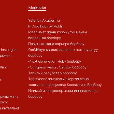
Merkezler
Yetenek Akademisi
R. Abdıkadırov Vakfı
Маалымат жана коомчулук менен
байланыш борбору
,
Практика жана карьера борбору
chnologies
ОшМУнун квалификацияны жогорулатуу
еджмент
борбору
«Next Generation Hub» борбору
алык
«Congress Resort OshSu» борбору
Табигый ресурстар борбору
у
Тоо экосистемаларын коргоо жана
жашыл инновациялар Консалтинг Борбору
Илимий изилдөөлөр жана инновациялар
туризм жана
борбору
итуту
 интеллект