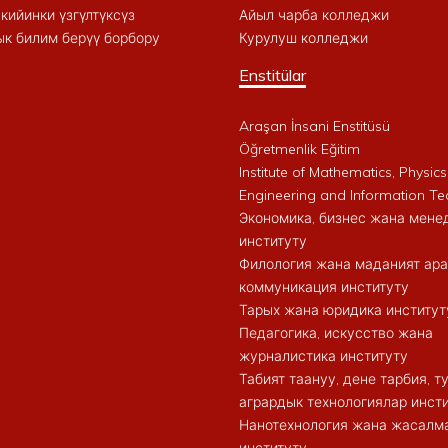
кийинки үзгүлтүксүз
Айыл чарба колледжи
к билим берүү борбору
Курулуш колледжи
Enstitülar
Araşan İnsani Enstitüsü
Öğretmenlik Eğitim
Institute of Mathematics, Physics
Engineering and Information Te
Экономика, бизнес жана мен
институту
Филология жана маданият ар
коммуникация институту
Тарых жана юридика институт
Педагогика, искусство жана
журналистика институту
Табият таануу, дене тарбия, 
агрардык технологиялар инст
Нанотехнология жана жасалма