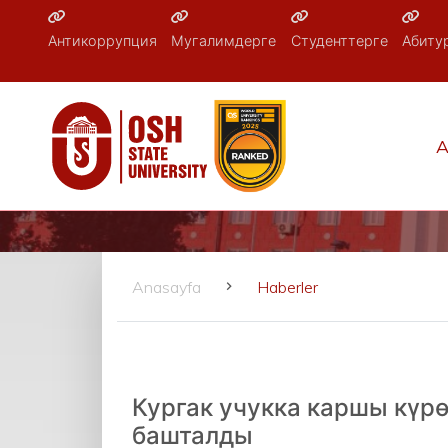
Антикоррупция
Мугалимдерге
Студенттерге
Абиту
A
Anasayfa
Haberler
Кургак учукка каршы күр
башталды