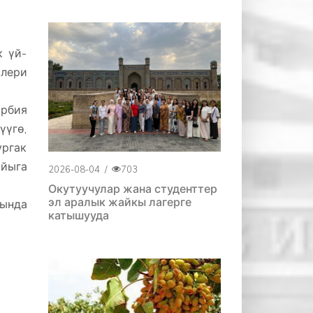
к үй-
рлери
арбия
үүгө,
ургак
айыга
2026-08-04
/
703
Окутуучулар жана студенттер
эл аралык жайкы лагерге
сында
катышууда