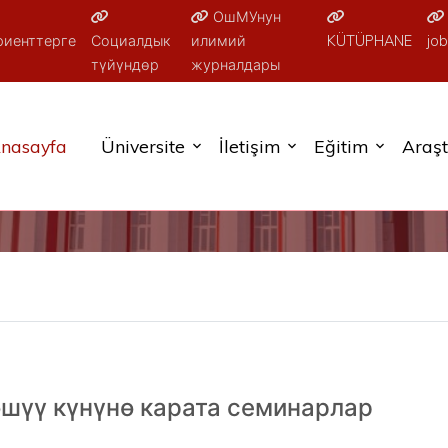
ОшМУнун
риенттерге
Социалдык
илимий
KÜTÜPHANE
job
түйүндөр
журналдары
nasayfa
Üniversite
İletişim
Eğitim
Araş
өшүү күнүнө карата семинарлар