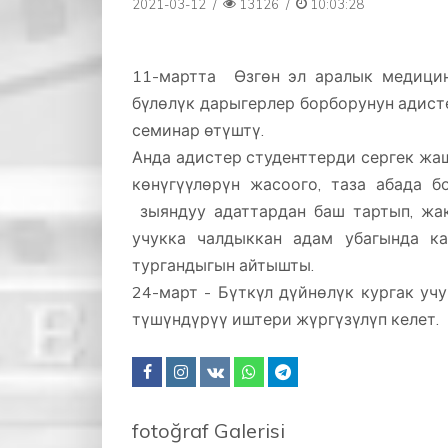
2021-03-12
/
13126
/
10:03:28
11-мартта Өзгөн эл аралык медицин
бүлөлүк дарыгерлер борборунун адист
семинар өтүштү.
Анда адистер студенттерди сергек жаш
көнүгүүлөрүн жасоого, таза абада б
зыяндуу адаттардан баш тартып, жа
учукка чалдыккан адам убагында ка
тургандыгын айтышты.
24-март - Бүткүл дүйнөлүк кургак уч
түшүндүрүү иштери жүргүзүлүп келет.
fotoğraf Galerisi