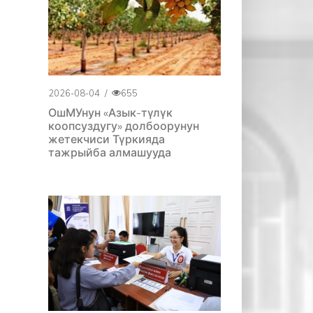
2026-08-04
/
655
ОшМУнун «Азык-түлүк
коопсуздугу» долбоорунун
жетекчиси Түркияда
тажрыйба алмашууда