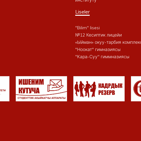
институту
Liseler
"Bilim" lisesi
№12 Кесиптик лицейи
«Ыйман» окуу-тарбия комплек
"Ноокат" гимназиясы
"Кара-Суу" гиммназиясы