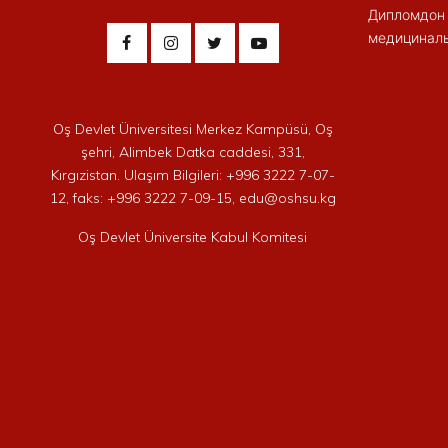
Дипломдон 
медициналы
Oş Devlet Üniversitesi Merkez Kampüsü, Oş
şehri, Alimbek Datka caddesi, 331,
Kırgızistan. Ulaşım Bilgileri: +996 3222 7-07-
12, faks: +996 3222 7-09-15, edu@oshsu.kg
Oş Devlet Üniversite Kabul Komitesi