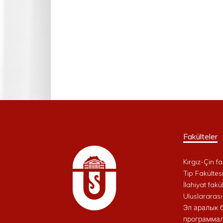
Fakülteler
Kırgız-Çin fa
Tıp Fakültes
İlahiyat fakül
Uluslararası
Эл аралык 
программал