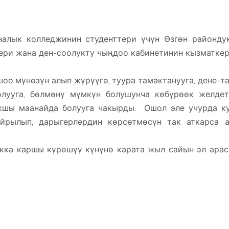
алык колледжинин студенттери үчүн Өзгөн районду
ери жана ден-соолукту чыңдоо кабинетинин кызматке
оо мүнөзүн алып жүрүүгө, туура тамактанууга, дене-т
олууга, бөлмөнү мүмкүн болушунча көбүрөөк желдет
кшы маанайда болууга чакырды. Ошол эле учурда к
йрылып, дарыгерлердин көрсөтмөсүн так аткарса 
укка каршы күрөшүү күнүнө карата жыл сайын эл ара