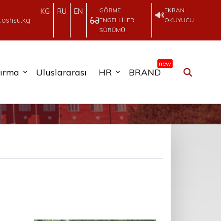
GÖRME
EKRAN
KG
RU
EN
.oshsu.kg
ENGELLILER
OKUYUCU
SÜRÜMÜ
new
tırma
Uluslararası
HR
BRAND