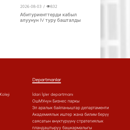
2026-08-03
/
832
Абитуриенттерди кабыл
алуунун IV туру башталды
Departmanlar
Koleji
İdari İşler departmanı
ОшМУнун Бизнес паркы
Эл аралык байланыштар департаменти
Академиялык иштер жана билим берүү
саясатын өнүктүрүүнү стратегиялык
пландаштыруу башкармалыгы