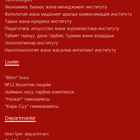
Экономика, бизнес жана менеджмент институту
Филология жана маданият аралык коммуникация институту
Тарых жана юридика институту
Педагогика, искусство жана журналистика институту
Табият таануу, дене тарбия, туризм жана агрардык
технологиялар институту
Нанотехнология жана жасалма интеллект институту
Liseler
"Bilim" lisesi
№12 Кесиптик лицейи
«Ыйман» окуу-тарбия комплекси
"Ноокат" гимназиясы
"Кара-Суу" гиммназиясы
Departmanlar
İdari İşler departmanı