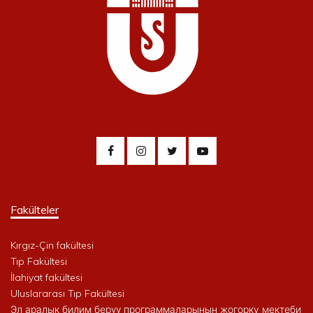
Fakülteler
Kırgız-Çin fakültesi
Tıp Fakültesi
İlahiyat fakültesi
Uluslararası Tıp Fakültesi
Эл аралык билим берүү программаларынын жогорку мектеби