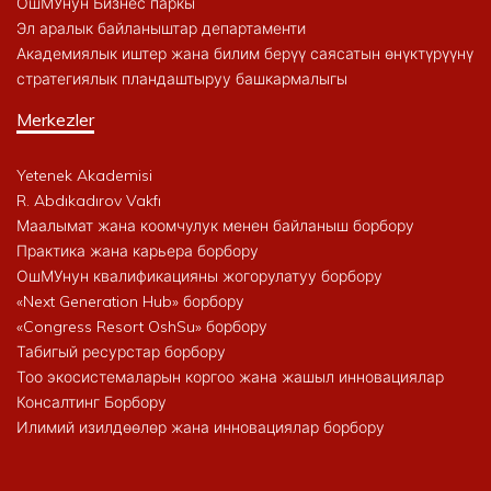
ОшМУнун Бизнес паркы
Эл аралык байланыштар департаменти
Академиялык иштер жана билим берүү саясатын өнүктүрүүнү
стратегиялык пландаштыруу башкармалыгы
Merkezler
Yetenek Akademisi
R. Abdıkadırov Vakfı
Маалымат жана коомчулук менен байланыш борбору
Практика жана карьера борбору
ОшМУнун квалификацияны жогорулатуу борбору
«Next Generation Hub» борбору
«Congress Resort OshSu» борбору
Табигый ресурстар борбору
Тоо экосистемаларын коргоо жана жашыл инновациялар
Консалтинг Борбору
Илимий изилдөөлөр жана инновациялар борбору