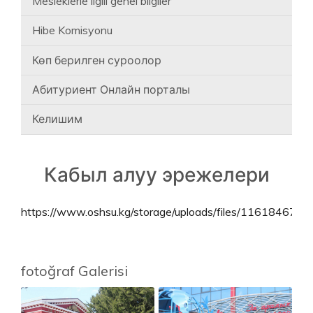
Mesleklerle ilgili genel bilgiler
Hibe Komisyonu
Көп берилген суроолор
Абитуриент Онлайн порталы
Келишим
Кабыл алуу эрежелери
https://www.oshsu.kg/storage/uploads/files/11618467407
fotoğraf Galerisi