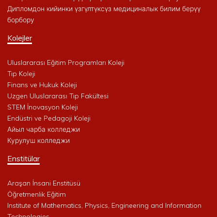
Дипломдон кийинки үзгүлтүксүз медициналык билим берүү
борбору
Kolejler
Uluslararası Eğitim Programları Koleji
Tıp Koleji
Finans ve Hukuk Koleji
Uzgen Uluslararası Tıp Fakültesi
STEM İnovasyon Koleji
Endüstri ve Pedagoji Koleji
Айыл чарба колледжи
Курулуш колледжи
Enstitülar
Araşan İnsani Enstitüsü
Öğretmenlik Eğitim
Institute of Mathematics, Physics, Engineering and Information
Technologies