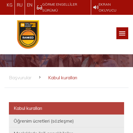
GÖRME ENGELLILER
EKRAN
KG
RU
EN
SÜRÜMÜ
OKUYUCU
Başvurular
Kabul kuralları
Kabul kuralları
Öğrenim ücretleri (sözleşme)