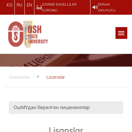
GÖRME ENGELLILER
EKRAN
KG
RU
EN
SÜRÜMÜ
OKUYUCU
Üniversite
Lisanslar
ОшМУдан берилген лицензиялар
Lisanslar