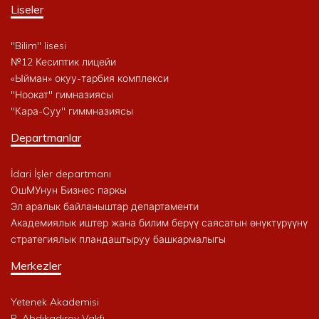
Liseler
"Bilim" lisesi
№12 Кесиптик лицейи
«Ыйман» окуу-тарбия комплекси
"Ноокат" гимназиясы
"Кара-Суу" гиммназиясы
Departmanlar
İdari İşler departmanı
ОшМУнун Бизнес паркы
Эл аралык байланыштар департаменти
Академиялык иштер жана билим берүү саясатын өнүктүрүүнү
стратегиялык пландаштыруу башкармалыгы
Merkezler
Yetenek Akademisi
R. Abdıkadırov Vakfı