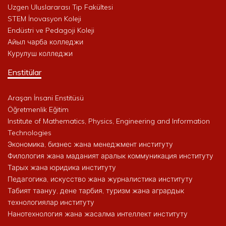
Uzgen Uluslararası Tıp Fakültesi
STEM İnovasyon Koleji
Endüstri ve Pedagoji Koleji
Айыл чарба колледжи
Курулуш колледжи
Enstitülar
Araşan İnsani Enstitüsü
Öğretmenlik Eğitim
Institute of Mathematics, Physics, Engineering and Information
Technologies
Экономика, бизнес жана менеджмент институту
Филология жана маданият аралык коммуникация институту
Тарых жана юридика институту
Педагогика, искусство жана журналистика институту
Табият таануу, дене тарбия, туризм жана агрардык
технологиялар институту
Нанотехнология жана жасалма интеллект институту