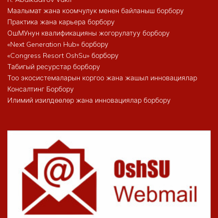
Маалымат жана коомчулук менен байланыш борбору
Практика жана карьера борбору
ОшМУнун квалификацияны жогорулатуу борбору
«Next Generation Hub» борбору
«Congress Resort OshSu» борбору
Табигый ресурстар борбору
Тоо экосистемаларын коргоо жана жашыл инновациялар
Консалтинг Борбору
Илимий изилдөөлөр жана инновациялар борбору