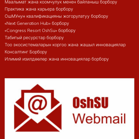
Маалымат жана коомчулук менен байланыш борбору
Практика жана карьера борбору
ОшМУнун квалификацияны жогорулатуу борбору
«Next Generation Hub» борбору
«Congress Resort OshSu» борбору
Табигый ресурстар борбору
Тоо экосистемаларын коргоо жана жашыл инновациялар
Консалтинг Борбору
Илимий изилдөөлөр жана инновациялар борбору