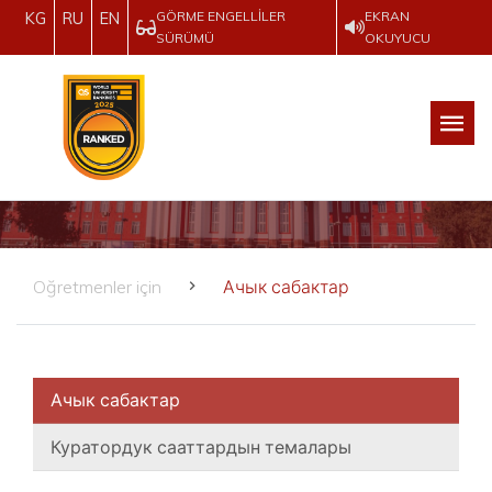
GÖRME ENGELLILER
EKRAN
KG
RU
EN
SÜRÜMÜ
OKUYUCU
Oğretmenler için
Ачык сабактар
Ачык сабактар
Куратордук сааттардын темалары