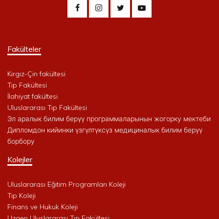
Fakülteler
Kırgız-Çin fakültesi
Tıp Fakültesi
İlahiyat fakültesi
Uluslararası Tıp Fakültesi
Эл аралык билим берүү программаларынын жогорку мектеби
Дипломдон кийинки үзгүлтүксүз медициналык билим берүү
борбору
Kolejler
Uluslararası Eğitim Programları Koleji
Tıp Koleji
Finans ve Hukuk Koleji
Uzgen Uluslararası Tıp Fakültesi