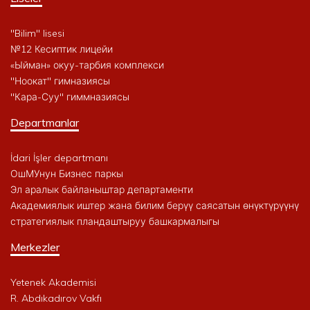
"Bilim" lisesi
№12 Кесиптик лицейи
«Ыйман» окуу-тарбия комплекси
"Ноокат" гимназиясы
"Кара-Суу" гиммназиясы
Departmanlar
İdari İşler departmanı
ОшМУнун Бизнес паркы
Эл аралык байланыштар департаменти
Академиялык иштер жана билим берүү саясатын өнүктүрүүнү
стратегиялык пландаштыруу башкармалыгы
Merkezler
Yetenek Akademisi
R. Abdıkadırov Vakfı