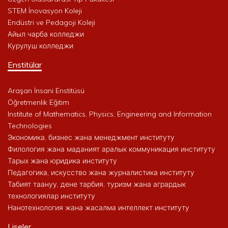
STEM İnovasyon Koleji
Endüstri ve Pedagoji Koleji
Айыл чарба колледжи
Курулуш колледжи
Enstitülar
Araşan İnsani Enstitüsü
Öğretmenlik Eğitim
Institute of Mathematics, Physics, Engineering and Information
Technologies
Экономика, бизнес жана менеджмент институту
Филология жана маданият аралык коммуникация институту
Тарых жана юридика институту
Педагогика, искусство жана журналистика институту
Табият таануу, дене тарбия, туризм жана агрардык
технологиялар институту
Нанотехнология жана жасалма интеллект институту
Liseler