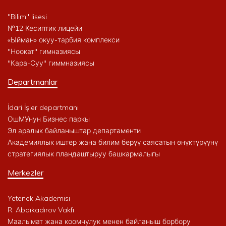
"Bilim" lisesi
№12 Кесиптик лицейи
«Ыйман» окуу-тарбия комплекси
"Ноокат" гимназиясы
"Кара-Суу" гиммназиясы
Departmanlar
İdari İşler departmanı
ОшМУнун Бизнес паркы
Эл аралык байланыштар департаменти
Академиялык иштер жана билим берүү саясатын өнүктүрүүнү
стратегиялык пландаштыруу башкармалыгы
Merkezler
Yetenek Akademisi
R. Abdıkadırov Vakfı
Маалымат жана коомчулук менен байланыш борбору