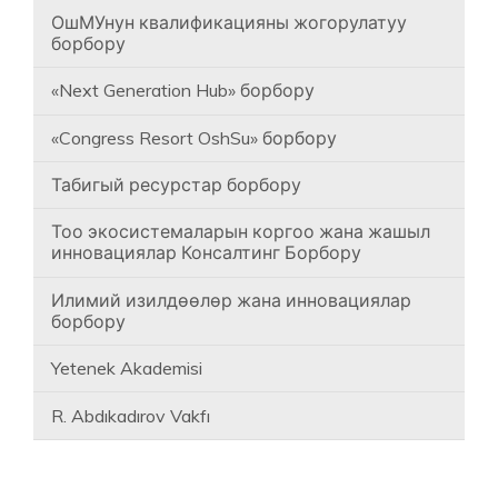
ОшМУнун квалификацияны жогорулатуу
борбору
«Next Generation Hub» борбору
«Congress Resort OshSu» борбору
Табигый ресурстар борбору
Тоо экосистемаларын коргоо жана жашыл
инновациялар Консалтинг Борбору
Илимий изилдөөлөр жана инновациялар
борбору
Yetenek Akademisi
R. Abdıkadırov Vakfı