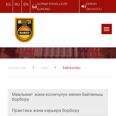
GÖRME ENGELLILER
EKRAN
KG
RU
EN
SÜRÜMÜ
OKUYUCU
Üniversite
Yapı
Merkezler
Маалымат жана коомчулук менен байланыш
борбору
Практика жана карьера борбору