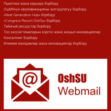
Практика жана карьера борбору
ОшМУнун квалификацияны жогорулатуу борбору
«Next Generation Hub» борбору
«Congress Resort OshSu» борбору
Табигый ресурстар борбору
Тоо экосистемаларын коргоо жана жашыл инновациялар
Консалтинг Борбору
Илимий изилдөөлөр жана инновациялар борбору