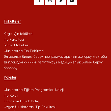
Fakülteler
Kırgız-Çin fakültesi
Tıp Fakültesi
İlahiyat fakültesi
Uluslararası Tıp Fakültesi
Эл аралык билим берүү программаларынын жогорку мектеби
Дипломдон кийинки үзгүлтүксүз медициналык билим берүү
борбору
Kolejler
Uluslararası Eğitim Programları Koleji
Tıp Koleji
Finans ve Hukuk Koleji
Uzgen Uluslararası Tıp Fakültesi