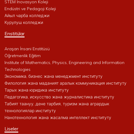
STEM İnovasyon Koleji
Endüstri ve Pedagoji Koleji
Айыл чарба колледжи
Курулуш колледжи
Enstitülar
Araşan İnsani Enstitüsü
Öğretmenlik Eğitim
Institute of Mathematics, Physics, Engineering and Information
Technologies
Экономика, бизнес жана менеджмент институту
Филология жана маданият аралык коммуникация институту
Тарых жана юридика институту
Педагогика, искусство жана журналистика институту
Табият таануу, дене тарбия, туризм жана агрардык
технологиялар институту
Нанотехнология жана жасалма интеллект институту
Liseler