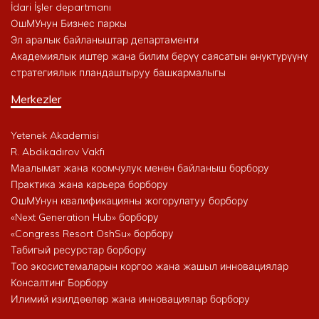
İdari İşler departmanı
ОшМУнун Бизнес паркы
Эл аралык байланыштар департаменти
Академиялык иштер жана билим берүү саясатын өнүктүрүүнү
стратегиялык пландаштыруу башкармалыгы
Merkezler
Yetenek Akademisi
R. Abdıkadırov Vakfı
Маалымат жана коомчулук менен байланыш борбору
Практика жана карьера борбору
ОшМУнун квалификацияны жогорулатуу борбору
«Next Generation Hub» борбору
«Congress Resort OshSu» борбору
Табигый ресурстар борбору
Тоо экосистемаларын коргоо жана жашыл инновациялар
Консалтинг Борбору
Илимий изилдөөлөр жана инновациялар борбору