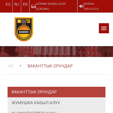
GÖRME ENGELLILER
EKRAN
KG
RU
EN
SÜRÜMÜ
OKUYUCU
HR
ВАКАНТТЫК ОРУНДАР
ВАКАНТТЫК ОРУНДАР
ЖУМУШКА КАБЫЛ АЛУУ