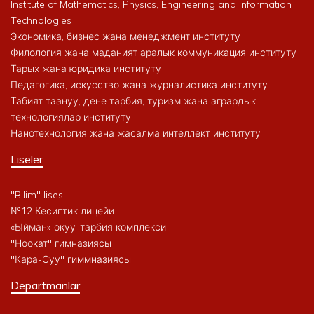
Institute of Mathematics, Physics, Engineering and Information
Technologies
Экономика, бизнес жана менеджмент институту
Филология жана маданият аралык коммуникация институту
Тарых жана юридика институту
Педагогика, искусство жана журналистика институту
Табият таануу, дене тарбия, туризм жана агрардык
технологиялар институту
Нанотехнология жана жасалма интеллект институту
Liseler
"Bilim" lisesi
№12 Кесиптик лицейи
«Ыйман» окуу-тарбия комплекси
"Ноокат" гимназиясы
"Кара-Суу" гиммназиясы
Departmanlar