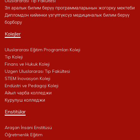
Uluslararası Tıp Fakültesi
Эл аралык билим берүү программаларынын жогорку мектеби
Дипломдон кийинки үзгүлтүксүз медициналык билим берүү
борбору
Kolejler
Uluslararası Eğitim Programları Koleji
Tıp Koleji
Finans ve Hukuk Koleji
Uzgen Uluslararası Tıp Fakültesi
STEM İnovasyon Koleji
Endüstri ve Pedagoji Koleji
Айыл чарба колледжи
Курулуш колледжи
Enstitülar
Araşan İnsani Enstitüsü
Öğretmenlik Eğitim