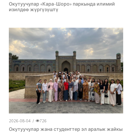
Окутуучулар «Кара-Шоро» паркында илимий
изилдөө жүргүзүштү
2026-08-04
/
726
Окутуучулар жана студенттер эл аралык жайкы