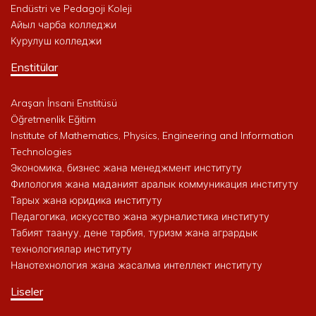
Endüstri ve Pedagoji Koleji
Айыл чарба колледжи
Курулуш колледжи
Enstitülar
Araşan İnsani Enstitüsü
Öğretmenlik Eğitim
Institute of Mathematics, Physics, Engineering and Information
Technologies
Экономика, бизнес жана менеджмент институту
Филология жана маданият аралык коммуникация институту
Тарых жана юридика институту
Педагогика, искусство жана журналистика институту
Табият таануу, дене тарбия, туризм жана агрардык
технологиялар институту
Нанотехнология жана жасалма интеллект институту
Liseler