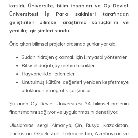
katıldı. Üniversite, bilim insanları ve Oş Devlet
Üniversitesi İş Parkı sakinleri tarafından
geliştirilen bilimsel araştırma sonuçlarını ve
yenilikçi girişimleri sundu.
Öne çıkan bilimsel projeler arasında şunlar yer aldı:
Sudan hidrojen çıkarmak için kimyasal yöntemler;
Bitkisel doğal çay üretim teknikleri;
Hayvancılıkta ilerlemeler;
Unutulmuş kültürel değerleri yeniden keşfetmeye
odaklanan etnografik çalışmalar.
Şu anda Oş Devlet Üniversitesi 34 bilimsel projenin
finansmanını sağlıyor ve uygulanmasını denetliyor.
Uluslararası sergi, Almanya, Çin, Rusya, Kazakistan,
Tacikistan, Özbekistan, Türkmenistan, Azerbaycan ve