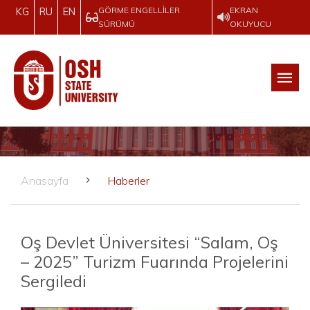
GÖRME ENGELLILER
EKRAN
KG
RU
EN
SÜRÜMÜ
OKUYUCU
Anasayfa
Haberler
Oş Devlet Üniversitesi “Salam, Oş
– 2025” Turizm Fuarında Projelerini
Sergiledi