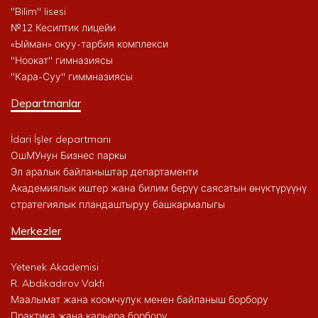
"Bilim" lisesi
№12 Кесиптик лицейи
«Ыйман» окуу-тарбия комплекси
"Ноокат" гимназиясы
"Кара-Суу" гиммназиясы
Departmanlar
İdari İşler departmanı
ОшМУнун Бизнес паркы
Эл аралык байланыштар департаменти
Академиялык иштер жана билим берүү саясатын өнүктүрүүнү
стратегиялык пландаштыруу башкармалыгы
Merkezler
Yetenek Akademisi
R. Abdıkadırov Vakfı
Маалымат жана коомчулук менен байланыш борбору
Практика жана карьера борбору