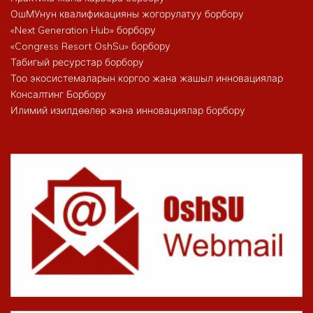
ОшМУнун квалификацияны жогорулатуу борбору
«Next Generation Hub» борбору
«Congress Resort OshSu» борбору
Табигый ресурстар борбору
Тоо экосистемаларын коргоо жана жашыл инновациялар
Консалтинг Борбору
Илимий изилдөөлөр жана инновациялар борбору