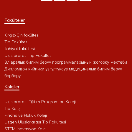
Fakülteler
Kırgız-Çin fakültesi
Tıp Fakültesi
İlahiyat fakültesi
Uluslararası Tıp Fakültesi
Эл аралык билим берүү программаларынын жогорку мектеби
Дипломдон кийинки үзгүлтүксүз медициналык билим берүү
борбору
Kolejler
Uluslararası Eğitim Programları Koleji
Tıp Koleji
Finans ve Hukuk Koleji
Uzgen Uluslararası Tıp Fakültesi
STEM İnovasyon Koleji