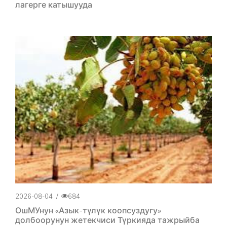
лагерге катышууда
2026-08-04
/
684
ОшМУнун «Азык-түлүк коопсуздугу»
долбоорунун жетекчиси Түркияда тажрыйба