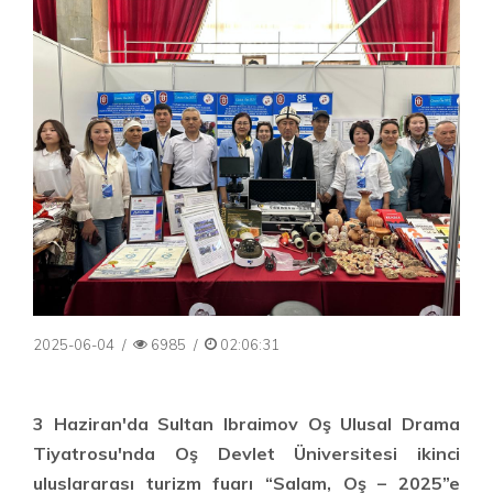
2025-06-04
/
6985
/
02:06:31
3 Haziran'da Sultan Ibraimov Oş Ulusal Drama
Tiyatrosu'nda Oş Devlet Üniversitesi ikinci
uluslararası turizm fuarı “Salam, Oş – 2025”e