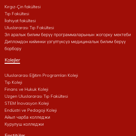
Kırgız-Çin fakültesi
Tıp Fakültesi
İlahiyat fakültesi
Uluslararası Tıp Fakültesi
Эл аралык билим берүү программаларынын жогорку мектеби
Дипломдон кийинки үзгүлтүксүз медициналык билим берүү
борбору
Kolejler
Uluslararası Eğitim Programları Koleji
Tıp Koleji
Finans ve Hukuk Koleji
Uzgen Uluslararası Tıp Fakültesi
STEM İnovasyon Koleji
Endüstri ve Pedagoji Koleji
Айыл чарба колледжи
Курулуш колледжи
Enstitülar