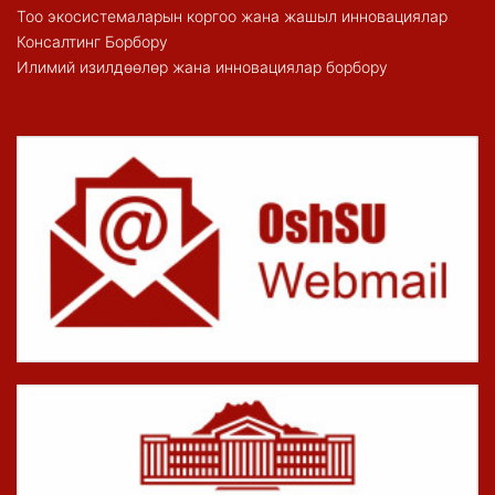
Тоо экосистемаларын коргоо жана жашыл инновациялар
Консалтинг Борбору
Илимий изилдөөлөр жана инновациялар борбору