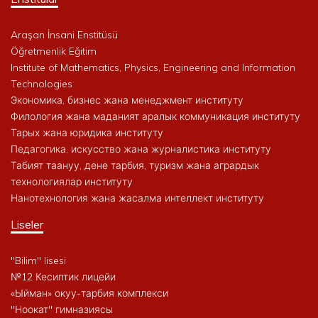
Araşan İnsani Enstitüsü
Öğretmenlik Eğitim
Institute of Mathematics, Physics, Engineering and Information
Technologies
Экономика, бизнес жана менеджмент институту
Филология жана маданият аралык коммуникация институту
Тарых жана юридика институту
Педагогика, искусство жана журналистика институту
Табият таануу, дене тарбия, туризм жана агрардык
технологиялар институту
Нанотехнология жана жасалма интеллект институту
Liseler
"Bilim" lisesi
№12 Кесиптик лицейи
«Ыйман» окуу-тарбия комплекси
"Ноокат" гимназиясы