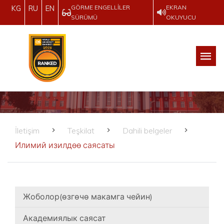
GÖRME ENGELLILER
EKRAN
KG
RU
EN
SÜRÜMÜ
OKUYUCU
İletişim
Teşkilat
Dahili belgeler
Илимий изилдөө саясаты
Жоболор(өзгөчө макамга чейин)
Академиялык саясат