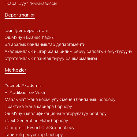
"Кара-Суу" гиммназиясы
Departmanlar
İdari İşler departmanı
ОшМУнун Бизнес паркы
Эл аралык байланыштар департаменти
Академиялык иштер жана билим берүү саясатын өнүктүрүүнү
стратегиялык пландаштыруу башкармалыгы
Merkezler
Yetenek Akademisi
R. Abdıkadırov Vakfı
Маалымат жана коомчулук менен байланыш борбору
Практика жана карьера борбору
ОшМУнун квалификацияны жогорулатуу борбору
«Next Generation Hub» борбору
«Congress Resort OshSu» борбору
Табигый ресурстар борбору