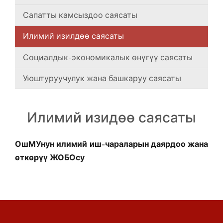
Сапатты камсыздоо саясаты
Илимий изилдөө саясаты
Социалдык-экономикалык өнүгүү саясаты
Уюштуруучулук жана башкаруу саясаты
Илимий изидөө саясаты
ОшМУнун илимий иш-чараларын даярдоо жана
өткөрүү ЖОБОсу