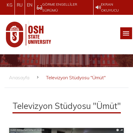
GÖRME ENGELLILER
EKRAN
KG
RU
EN
SÜRÜMÜ
OKUYUCU
Anasayfa
Televizyon Stüdyosu "Ümüt"
Televizyon Stüdyosu "Ümüt"