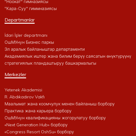
"Ноокат" гимназиясы
"Кара-Суу" гиммназиясы
Departmanlar
İdari İşler departmanı
ОшМУнун Бизнес паркы
Эл аралык байланыштар департаменти
Академиялык иштер жана билим берүү саясатын өнүктүрүүнү
стратегиялык пландаштыруу башкармалыгы
Merkezler
Yetenek Akademisi
R. Abdıkadırov Vakfı
Маалымат жана коомчулук менен байланыш борбору
Практика жана карьера борбору
ОшМУнун квалификацияны жогорулатуу борбору
«Next Generation Hub» борбору
«Congress Resort OshSu» борбору