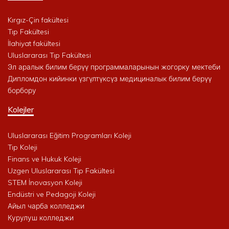
Kırgız-Çin fakültesi
Tıp Fakültesi
İlahiyat fakültesi
Uluslararası Tıp Fakültesi
Эл аралык билим берүү программаларынын жогорку мектеби
Дипломдон кийинки үзгүлтүксүз медициналык билим берүү
борбору
Kolejler
Uluslararası Eğitim Programları Koleji
Tıp Koleji
Finans ve Hukuk Koleji
Uzgen Uluslararası Tıp Fakültesi
STEM İnovasyon Koleji
Endüstri ve Pedagoji Koleji
Айыл чарба колледжи
Курулуш колледжи