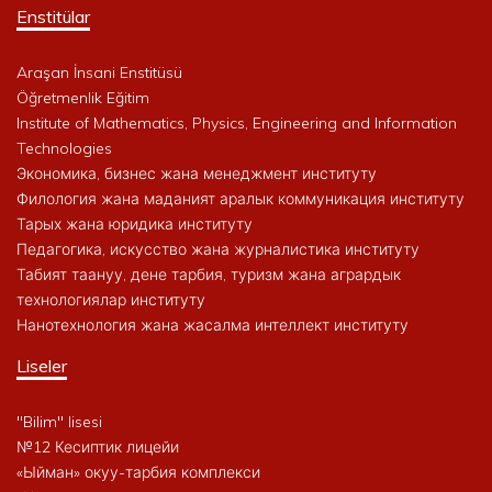
Enstitülar
Araşan İnsani Enstitüsü
Öğretmenlik Eğitim
Institute of Mathematics, Physics, Engineering and Information
Technologies
Экономика, бизнес жана менеджмент институту
Филология жана маданият аралык коммуникация институту
Тарых жана юридика институту
Педагогика, искусство жана журналистика институту
Табият таануу, дене тарбия, туризм жана агрардык
технологиялар институту
Нанотехнология жана жасалма интеллект институту
Liseler
"Bilim" lisesi
№12 Кесиптик лицейи
«Ыйман» окуу-тарбия комплекси