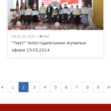
EYLÜL 24, 2024
/
984
"Үмүт" телестудиясынын жумалык
эфири 25.05.2024
1
2
3
4
5
6
7
8
9