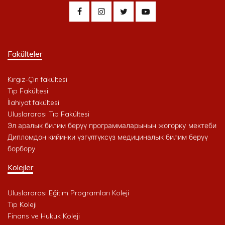
Fakülteler
Kırgız-Çin fakültesi
Tıp Fakültesi
İlahiyat fakültesi
Uluslararası Tıp Fakültesi
Эл аралык билим берүү программаларынын жогорку мектеби
Дипломдон кийинки үзгүлтүксүз медициналык билим берүү
борбору
Kolejler
Uluslararası Eğitim Programları Koleji
Tıp Koleji
Finans ve Hukuk Koleji