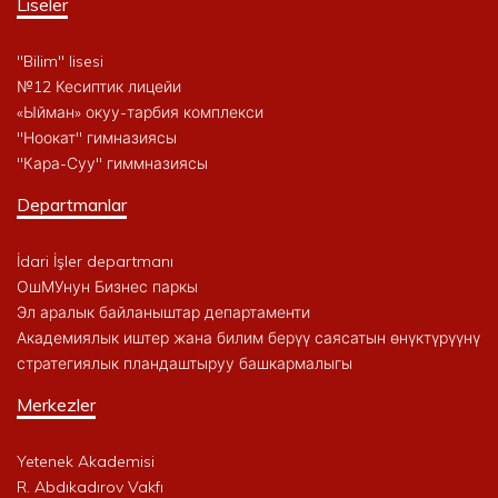
Liseler
"Bilim" lisesi
№12 Кесиптик лицейи
«Ыйман» окуу-тарбия комплекси
"Ноокат" гимназиясы
"Кара-Суу" гиммназиясы
Departmanlar
İdari İşler departmanı
ОшМУнун Бизнес паркы
Эл аралык байланыштар департаменти
Академиялык иштер жана билим берүү саясатын өнүктүрүүнү
стратегиялык пландаштыруу башкармалыгы
Merkezler
Yetenek Akademisi
R. Abdıkadırov Vakfı