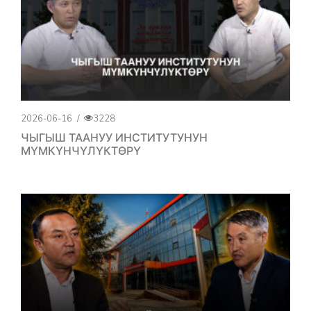
2026-06-16
/
3228
ЧЫГЫШ ТААНУУ ИНСТИТУТУНУН
МҮМКҮНЧҮЛҮКТӨРҮ