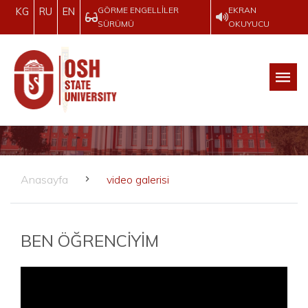
GÖRME ENGELLILER
EKRAN
KG
RU
EN
SÜRÜMÜ
OKUYUCU
Anasayfa
video galerisi
BEN ÖĞRENCİYİM