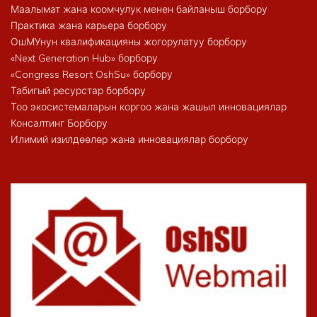
Маалымат жана коомчулук менен байланыш борбору
Практика жана карьера борбору
ОшМУнун квалификацияны жогорулатуу борбору
«Next Generation Hub» борбору
«Congress Resort OshSu» борбору
Табигый ресурстар борбору
Тоо экосистемаларын коргоо жана жашыл инновациялар
Консалтинг Борбору
Илимий изилдөөлөр жана инновациялар борбору