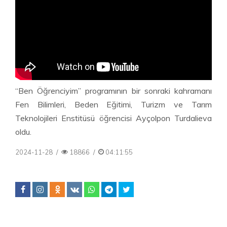
“Ben Öğrenciyim” programının bir sonraki kahramanı
Fen Bilimleri, Beden Eğitimi, Turizm ve Tarım
Teknolojileri Enstitüsü öğrencisi Ayçolpon Turdalieva
oldu.
2024-11-28
/
18866
/
04:11:55