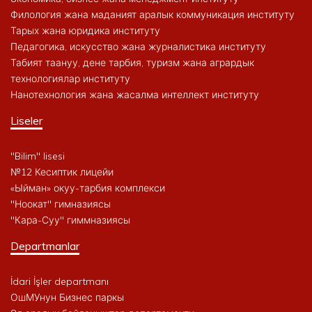
Филология жана маданият аралык коммуникация институту
Тарых жана юридика институту
Педагогика, искусство жана журналистика институту
Табият таануу, дене тарбия, туризм жана агрардык
технологиялар институту
Нанотехнология жана жасалма интеллект институту
Liseler
"Bilim" lisesi
№12 Кесиптик лицейи
«Ыйман» окуу-тарбия комплекси
"Ноокат" гимназиясы
"Кара-Суу" гиммназиясы
Departmanlar
İdari İşler departmanı
ОшМУнун Бизнес паркы