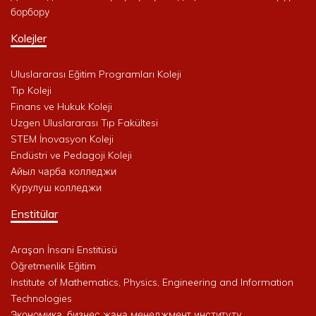
борбору
Kolejler
Uluslararası Eğitim Programları Koleji
Tıp Koleji
Finans ve Hukuk Koleji
Uzgen Uluslararası Tıp Fakültesi
STEM İnovasyon Koleji
Endüstri ve Pedagoji Koleji
Айыл чарба колледжи
Курулуш колледжи
Enstitülar
Araşan İnsani Enstitüsü
Öğretmenlik Eğitim
Institute of Mathematics, Physics, Engineering and Information
Technologies
Экономика, бизнес жана менеджмент институту