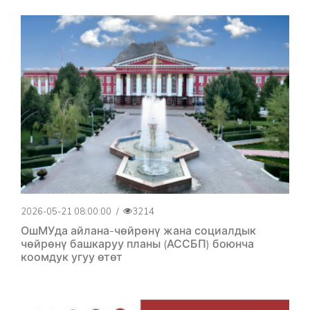
2026-05-21 08:00:00
/
3214
ОшМУда айлана-чөйрөнү жана социалдык
чөйрөнү башкаруу планы (АССБП) боюнча
коомдук угуу өтөт