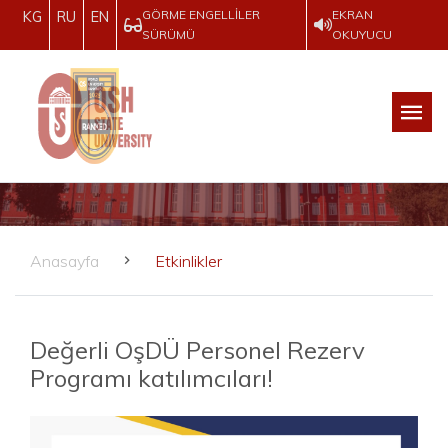
GÖRME ENGELLILER
EKRAN
KG
RU
EN
SÜRÜMÜ
OKUYUCU
Anasayfa
Etkinlikler
Değerli OşDÜ Personel Rezerv
Programı katılımcıları!