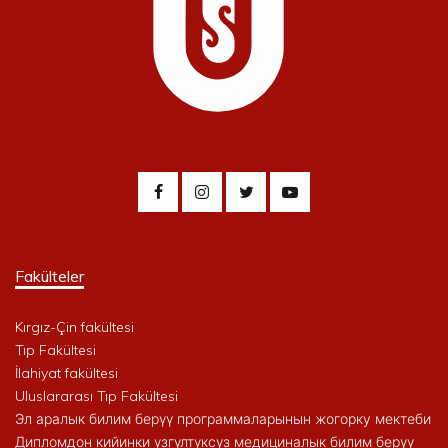
Fakülteler
Kırgız-Çin fakültesi
Tıp Fakültesi
İlahiyat fakültesi
Uluslararası Tıp Fakültesi
Эл аралык билим берүү программаларынын жогорку мектеби
Дипломдон кийинки үзгүлтүксүз медициналык билим берүү