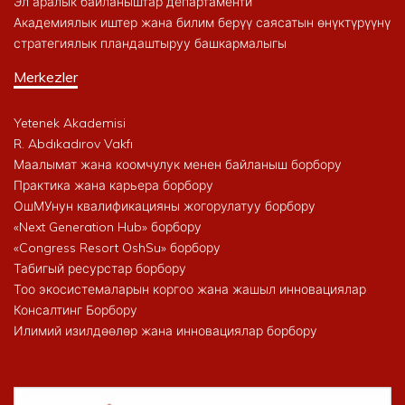
Эл аралык байланыштар департаменти
Академиялык иштер жана билим берүү саясатын өнүктүрүүнү
стратегиялык пландаштыруу башкармалыгы
Merkezler
Yetenek Akademisi
R. Abdıkadırov Vakfı
Маалымат жана коомчулук менен байланыш борбору
Практика жана карьера борбору
ОшМУнун квалификацияны жогорулатуу борбору
«Next Generation Hub» борбору
«Congress Resort OshSu» борбору
Табигый ресурстар борбору
Тоо экосистемаларын коргоо жана жашыл инновациялар
Консалтинг Борбору
Илимий изилдөөлөр жана инновациялар борбору