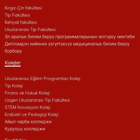
Kırgız-Çin fakültesi
Tıp Fakültesi
İlahiyat fakültesi
Uluslararası Tıp Fakültesi
Эл аралык билим берүү программаларынын жогорку мектеби
Дипломдон кийинки үзгүлтүксүз медициналык билим берүү
борбору
Kolejler
Uluslararası Eğitim Programları Koleji
Tıp Koleji
Finans ve Hukuk Koleji
Uzgen Uluslararası Tıp Fakültesi
STEM İnovasyon Koleji
Endüstri ve Pedagoji Koleji
Айыл чарба колледжи
Курулуш колледжи