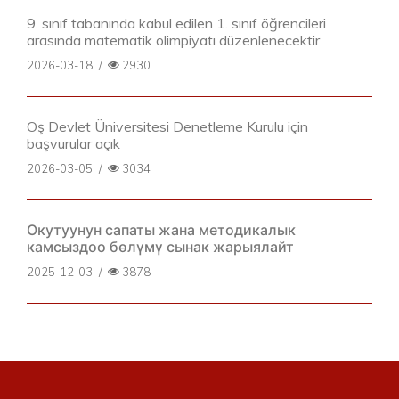
9. sınıf tabanında kabul edilen 1. sınıf öğrencileri
arasında matematik olimpiyatı düzenlenecektir
2026-03-18
/
2930
Oş Devlet Üniversitesi Denetleme Kurulu için
başvurular açık
2026-03-05
/
3034
Окутуунун сапаты жана методикалык
камсыздоо бөлүмү сынак жарыялайт
2025-12-03
/
3878