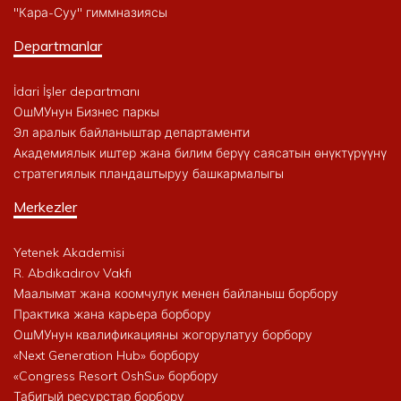
"Кара-Суу" гиммназиясы
Departmanlar
İdari İşler departmanı
ОшМУнун Бизнес паркы
Эл аралык байланыштар департаменти
Академиялык иштер жана билим берүү саясатын өнүктүрүүнү
стратегиялык пландаштыруу башкармалыгы
Merkezler
Yetenek Akademisi
R. Abdıkadırov Vakfı
Маалымат жана коомчулук менен байланыш борбору
Практика жана карьера борбору
ОшМУнун квалификацияны жогорулатуу борбору
«Next Generation Hub» борбору
«Congress Resort OshSu» борбору
Табигый ресурстар борбору