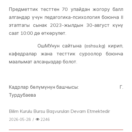
Предметтик тесттен 70 упайдан жогору балл
алгандар үчүн педагогика-психология боюнча II
этаптагы сынак 2023-жылдын 30-август күнү
саат 10:00 дө өткөрүлөт.
ОшМУнун сайтына (oshsu.kg) кирип,
кафедралар жана тесттик суроолор боюнча
маалымат алсаңыздар болот.
Кадрлар бөлүмүнүн башчысы: Г.
Турдубаева
Bilim Kurulu Bursu Başvuruları Devam Etmektedir
2026-05-28
/
2246