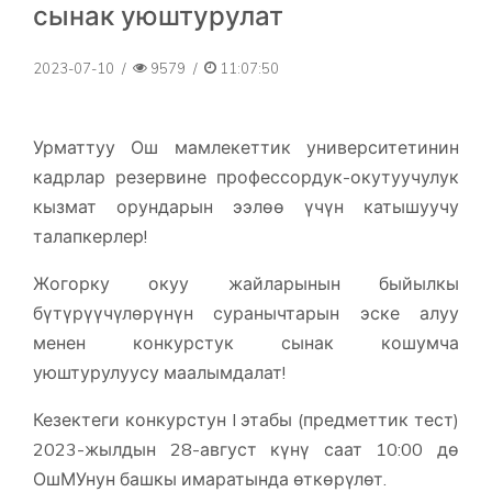
сынак уюштурулат
2023-07-10
/
9579
/
11:07:50
Урматтуу Ош мамлекеттик университетинин
кадрлар резервине профессордук-окутуучулук
кызмат орундарын ээлөө үчүн катышуучу
талапкерлер!
Жогорку окуу жайларынын быйылкы
бүтүрүүчүлөрүнүн суранычтарын эске алуу
менен конкурстук сынак кошумча
уюштурулуусу маалымдалат!
Кезектеги конкурстун I этабы (предметтик тест)
2023-жылдын 28-август күнү саат 10:00 дө
ОшМУнун башкы имаратында өткөрүлөт.