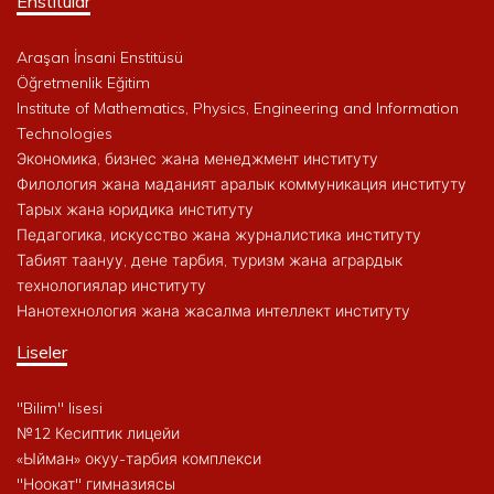
Enstitülar
Araşan İnsani Enstitüsü
Öğretmenlik Eğitim
Institute of Mathematics, Physics, Engineering and Information
Technologies
Экономика, бизнес жана менеджмент институту
Филология жана маданият аралык коммуникация институту
Тарых жана юридика институту
Педагогика, искусство жана журналистика институту
Табият таануу, дене тарбия, туризм жана агрардык
технологиялар институту
Нанотехнология жана жасалма интеллект институту
Liseler
"Bilim" lisesi
№12 Кесиптик лицейи
«Ыйман» окуу-тарбия комплекси
"Ноокат" гимназиясы