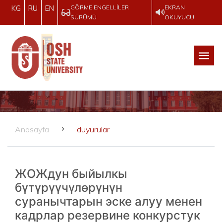
GÖRME ENGELLILER
EKRAN
KG
RU
EN
SÜRÜMÜ
OKUYUCU
Anasayfa
duyurular
ЖОЖдун быйылкы
бүтүрүүчүлөрүнүн
суранычтарын эске алуу менен
кадрлар резервине конкурстук