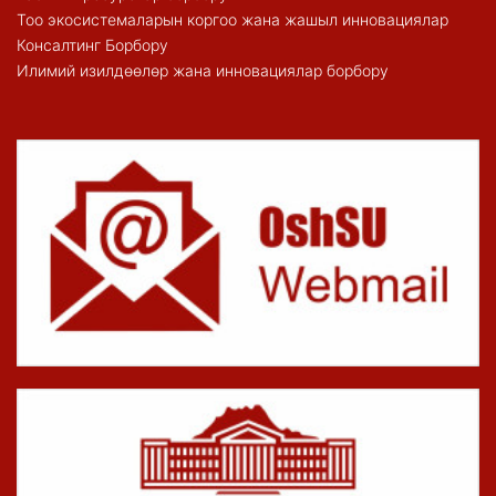
Тоо экосистемаларын коргоо жана жашыл инновациялар
Консалтинг Борбору
Илимий изилдөөлөр жана инновациялар борбору