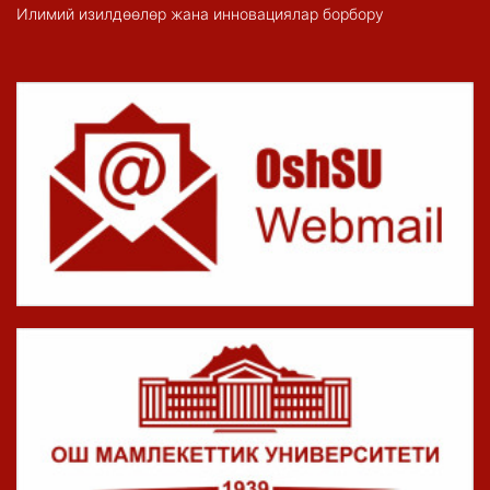
Илимий изилдөөлөр жана инновациялар борбору