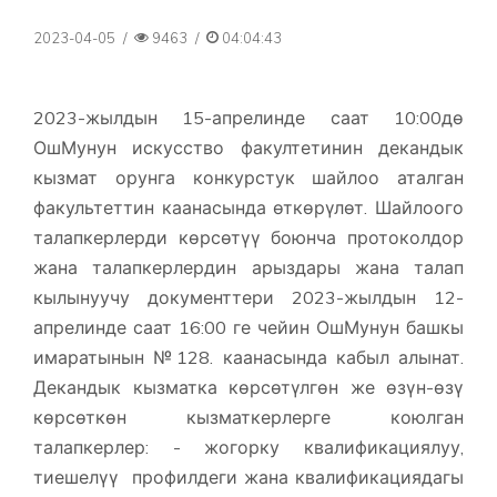
2023-04-05
/
9463
/
04:04:43
2023-жылдын 15-апрелинде саат 10:00дө
ОшМунун искусство факултетинин декандык
кызмат орунга конкурстук шайлоо аталган
факультеттин каанасында өткөрүлөт. Шайлоого
талапкерлерди көрсөтүү боюнча протоколдор
жана талапкерлердин арыздары жана талап
кылынуучу документтери 2023-жылдын 12-
апрелинде саат 16:00 ге чейин ОшМунун башкы
имаратынын №128. каанасында кабыл алынат.
Декандык кызматка көрсөтүлгөн же өзүн-өзү
көрсөткөн кызматкерлерге коюлган
талапкерлер: - жогорку квалификациялуу,
тиешелүү профилдеги жана квалификациядагы