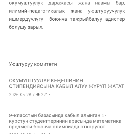
окумуштуулук даражасы жана наамы бар,
илимий-педагогикалык жана уюштуруучулук
ишмердүүлүгү боюнча тажрыйбалуу адистер
болушу зарыл.
Уюштуруу комитети
ОКУМУШТУУЛАР КЕҢЕШИНИН
СТИПЕНДИЯСЫНА КАБЫЛ АЛУУ ЖҮРҮП ЖАТАТ
2026-05-28
/
2217
9-класстын базасында кабыл алынган 1-
курстун студенттеринин арасында математика
предмети боюнча олимпиада өткөрүлөт