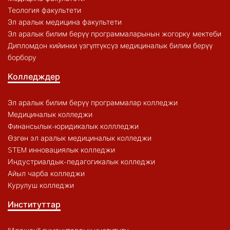
Теология факультети
Эл аралык медицина факультети
Эл аралык билим берүү программаларынын жогорку мектеби
Дипломдон кийинки үзгүлтүксүз медициналык билим берүү
борбору
Колледждер
Эл аралык билим берүү программалар колледжи
Медициналык колледжи
Финансылык-юридикалык коллледжи
Өзгөн эл аралык медициналык колледжи
STEM инновациялык колледжи
Индустриалдык-педагогикалык колледжи
Айыл чарба колледжи
Курулуш колледжи
Институттар