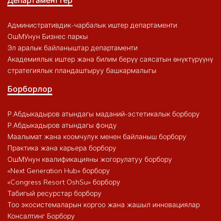
Административдик-чарбалык иштер департаменти
ОшМУнун Бизнес паркы
Эл аралык байланыштар департаменти
Академиялык иштер жана билим берүү саясатын өнүктүрүүнү
стратегиялык пландаштыруу башкармалыгы
Борборлор
Р.Абдыкадыров атындагы маданий-эстетикалык борбору
Р.Абдыкадыров атындагы фонду
Маалымат жана коомчулук менен байланыш борбору
Практика жана карьера борбору
ОшМУнун квалификацияны жогорулатуу борбору
«Next Generation Hub» борбору
«Congress Resort OshSu» борбору
Табигый ресурстар борбору
Тоо экосистемаларын коргоо жана жашыл инновациялар
Консалтинг Борбору