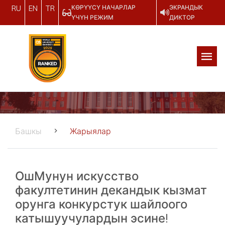
КӨРҮҮСҮ НАЧАРЛАР
ЭКРАНДЫК
RU
EN
TR
ҮЧҮН РЕЖИМ
ДИКТОР
Башкы
Жарыялар
ОшМунун искусство
факултетинин декандык кызмат
орунга конкурстук шайлоого
катышуучулардын эсине!