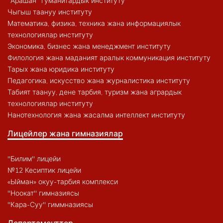
"Арашан" гуманитардык институту
Чыгыш таануу институту
Математика, физика, техника жана информациялык
технологиялар институту
Экономика, бизнес жана менеджмент институту
Филология жана маданият аралык коммуникация институту
Тарых жана юридика институту
Педагогика, искусство жана журналистика институту
Табият таануу, дене тарбия, туризм жана агрардык
технологиялар институту
Нанотехнология жана жасалма интеллект институту
Лицейлер жана гимназиялар
"Билим" лицейи
№12 Кесиптик лицейи
«Ыйман» окуу-тарбия комплекси
"Ноокат" гимназиясы
"Кара-Суу" гиммназиясы
Департаменттер