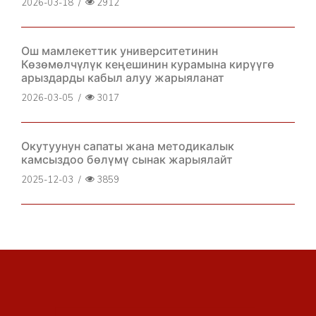
2026-03-18
/
2912
Ош мамлекеттик университетинин
Көзөмөлчүлүк кеңешинин курамына кирүүгө
арыздарды кабыл алуу жарыяланат
2026-03-05
/
3017
Окутуунун сапаты жана методикалык
камсыздоо бөлүмү сынак жарыялайт
2025-12-03
/
3859