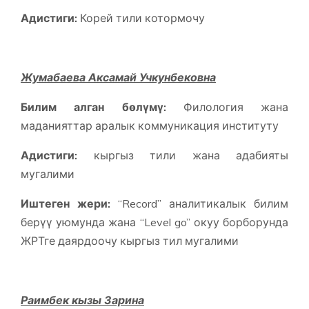
Адистиги:
Корей тили котормочу
Жумабаева Аксамай Учкунбековна
Билим алган бөлүмү:
Филология жана
маданияттар аралык коммуникация институту
Адистиги:
кыргыз тили жана адабияты
мугалими
Иштеген жери:
“Record” аналитикалык билим
берүү уюмунда жана “Level go” окуу борборунда
ЖРТге даярдоочу кыргыз тил мугалими
Раимбек кызы Зарина