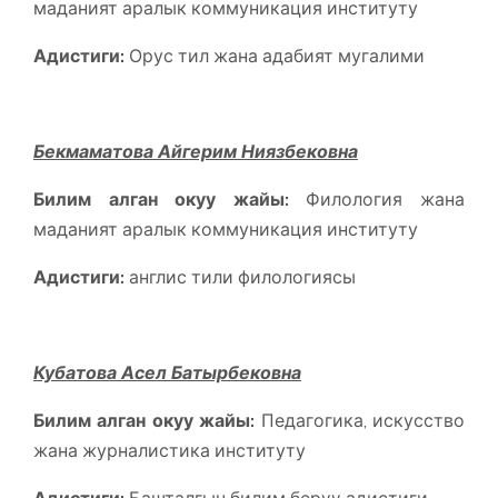
маданият аралык коммуникация институту
Адистиги:
Орус тил жана адабият мугалими
Бекмаматова Айгерим Ниязбековна
Билим алган окуу жайы:
Филология жана
маданият аралык коммуникация институту
Адистиги:
англис тили филологиясы
Кубатова Асел Батырбековна
Билим алган окуу жайы:
Педагогика, искусство
жана журналистика институту
Адистиги:
Башталгыч билим берүү адистиги