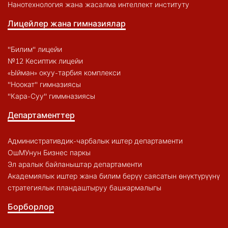
Нанотехнология жана жасалма интеллект институту
Лицейлер жана гимназиялар
"Билим" лицейи
№12 Кесиптик лицейи
«Ыйман» окуу-тарбия комплекси
"Ноокат" гимназиясы
"Кара-Суу" гиммназиясы
Департаменттер
Административдик-чарбалык иштер департаменти
ОшМУнун Бизнес паркы
Эл аралык байланыштар департаменти
Академиялык иштер жана билим берүү саясатын өнүктүрүүнү
стратегиялык пландаштыруу башкармалыгы
Борборлор