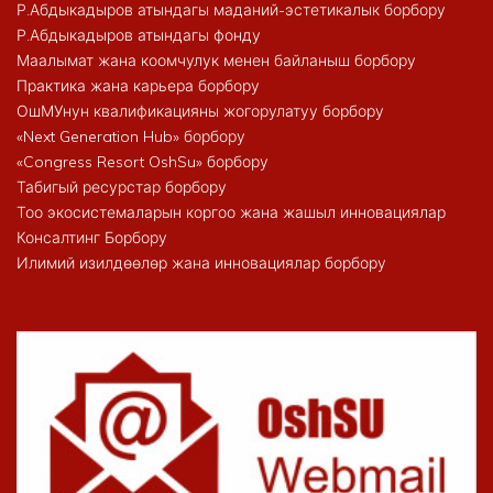
Р.Абдыкадыров атындагы маданий-эстетикалык борбору
Р.Абдыкадыров атындагы фонду
Маалымат жана коомчулук менен байланыш борбору
Практика жана карьера борбору
ОшМУнун квалификацияны жогорулатуу борбору
«Next Generation Hub» борбору
«Congress Resort OshSu» борбору
Табигый ресурстар борбору
Тоо экосистемаларын коргоо жана жашыл инновациялар
Консалтинг Борбору
Илимий изилдөөлөр жана инновациялар борбору