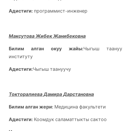
Адистиги:
программист-инженер
Максутова Жибек Жанибековна
Билим алган окуу жайы:
Чыгыш таануу
институту
Адистиги:
Чыгыш таануучу
Токторалиева Дамира Дарстановна
Билим алган жери:
Медицина факультети
Адистиги:
Коомдук саламаттыкты сактоо