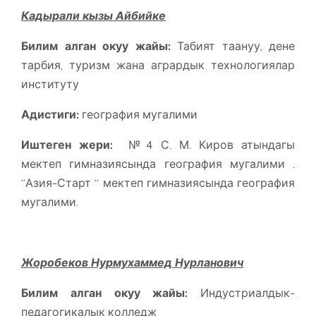
Кадырали кызы Айбийке
Билим алган окуу жайы:
Табият таануу, дене
тарбия, туризм жана агрардык технологиялар
институту
Адистиги:
география мугалими
Иштеген жери:
№4 С. М. Киров атындагы
мектеп гимназиясында география мугалими .
“Азия-Старт “ мектеп гимназиясында география
мугалими.
Жоробеков Нурмухаммед Нурланович
Билим алган окуу жайы:
Индустриалдык-
педагогикалык колледж