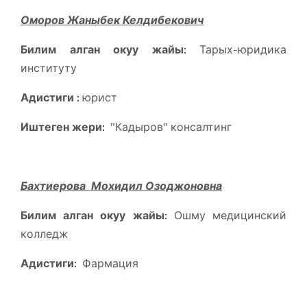
Оморов Жаныбек Келдибекович
Билим алган окуу жайы:
Тарых-юридика
институту
Адистиги :
юрист
Иштеген жери:
"Кадыров" консалтинг
Бахтиерова Мохидил Озоджоновна
Билим алган окуу жайы:
Ошму медицинский
колледж
Адистиги:
Фармация