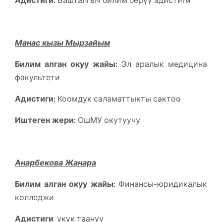
Манас кызы Мырзайым
Билим алган окуу жайы:
Эл аралык медицина
факультети
Адистиги:
Коомдук саламаттыкты сактоо
Иштеген жери:
ОшМУ окутуучу
Анарбекова Жанара
Билим алган окуу жайы:
Финансы-юридикалык
колледжи
Адистиги
: укук таануу