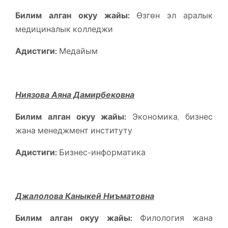
Билим алган окуу жайы:
Өзгөн эл аралык
медициналык колледжи
Адистиги:
Медайым
Ниязова Аяна Дамирбековна
Билим алган окуу жайы:
Экономика, бизнес
жана менеджмент институту
Адистиги:
Бизнес-информатика
Джалолова Каныкей Ниъматовна
Билим алган окуу жайы:
Филология жана