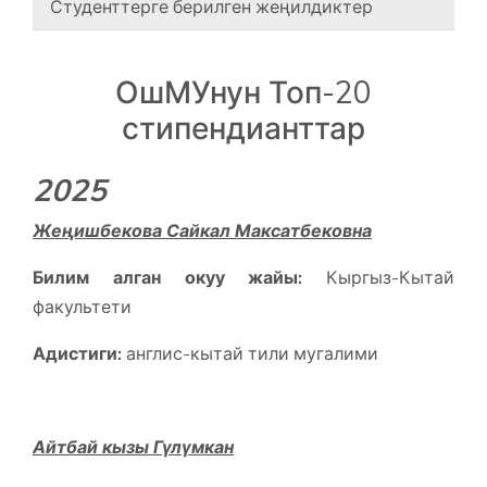
Студенттерге берилген жеңилдиктер
ОшМУнун Топ-20
стипендианттар
2025
Жеңишбекова Сайкал Максатбековна
Билим алган окуу жайы:
Кыргыз-Кытай
факультети
Адистиги:
англис-кытай тили мугалими
Айтбай кызы Гүлүмкан