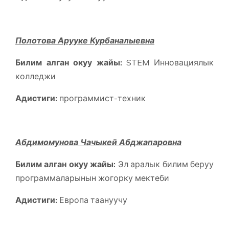
Полотова Арууке Курбаналыевна
Билим алган окуу жайы:
STEM Инновациялык
колледжи
Адистиги:
программист-техник
Абдимомунова Чачыкей Абджапаровна
Билим алган окуу жайы:
Эл аралык билим беруу
программаларынын жогорку мектеби
Адистиги:
Европа таануучу