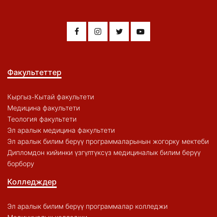
Факультеттер
Кыргыз-Кытай факультети
Медицина факультети
Теология факультети
Эл аралык медицина факультети
Эл аралык билим берүү программаларынын жогорку мектеби
Дипломдон кийинки үзгүлтүксүз медициналык билим берүү
борбору
Колледждер
Эл аралык билим берүү программалар колледжи