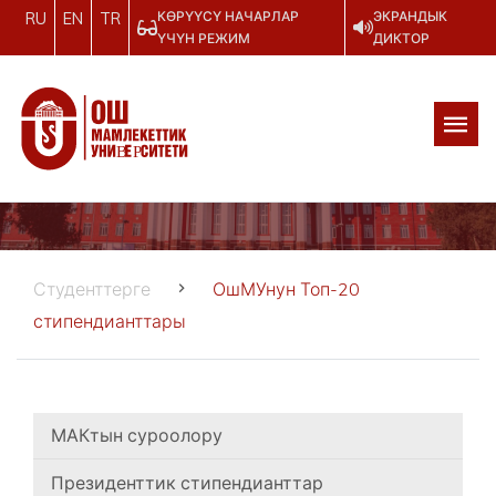
КӨРҮҮСҮ НАЧАРЛАР
ЭКРАНДЫК
RU
EN
TR
ҮЧҮН РЕЖИМ
ДИКТОР
Студенттерге
ОшМУнун Топ-20
стипендианттары
МАКтын суроолору
Президенттик стипендианттар