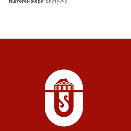
Иштеген жери:
окутуучу