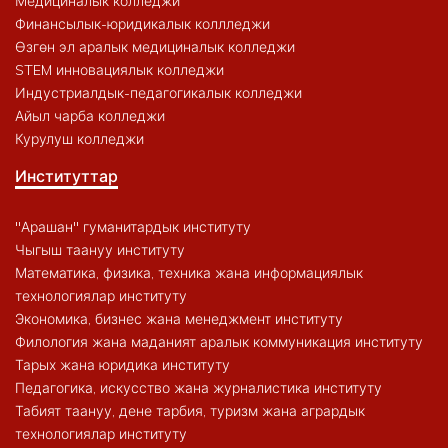
Медициналык колледжи
Финансылык-юридикалык коллледжи
Өзгөн эл аралык медициналык колледжи
STEM инновациялык колледжи
Индустриалдык-педагогикалык колледжи
Айыл чарба колледжи
Курулуш колледжи
Институттар
"Арашан" гуманитардык институту
Чыгыш таануу институту
Математика, физика, техника жана информациялык
технологиялар институту
Экономика, бизнес жана менеджмент институту
Филология жана маданият аралык коммуникация институту
Тарых жана юридика институту
Педагогика, искусство жана журналистика институту
Табият таануу, дене тарбия, туризм жана агрардык
технологиялар институту