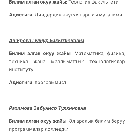
Билим алган окуу жайы:
Теология факультети
Адистиги:
Диндердин өнүгүү тарыхы мугалими
Аширова Гүлнур Бакытбековна
Билим алган окуу жайы:
Математика, физика,
техника жана маалыматтык технологиялар
институту
Адистиги:
программист
Рахимова Зебунисо Тулкиновна
Билим алган окуу жайы:
Эл аралык билим беруу
программалар колледжи