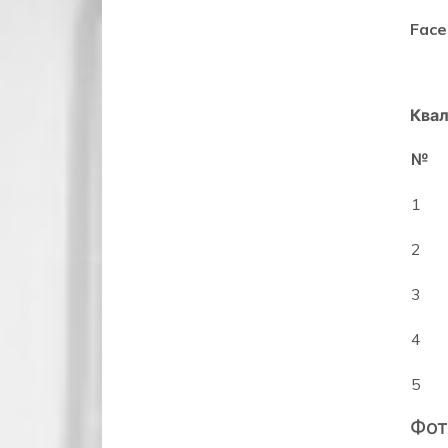
Face
Квал
№
1
2
3
4
5
Фот