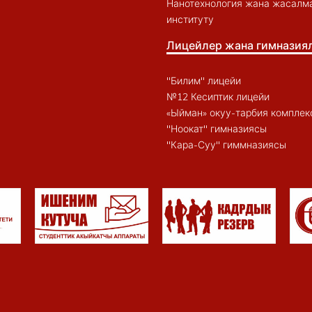
Нанотехнология жана жасалма
институту
Лицейлер жана гимназия
"Билим" лицейи
№12 Кесиптик лицейи
«Ыйман» окуу-тарбия комплек
"Ноокат" гимназиясы
"Кара-Суу" гиммназиясы