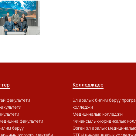
ттер
Колледждер
ай факультети
Эл аралык билим берүү прогр
акультети
колледжи
акультети
Медициналык колледжи
медицина факультети
Финансылык-юридикалык кол
билим берүү
Өзгөн эл аралык медициналы
арынын жогорку мектеби
STEM инновациялык колледжи