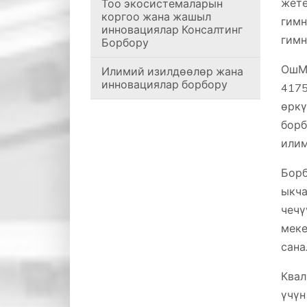
жет
Тоо экосистемаларын
коргоо жана жашыл
гимн
инновациялар Консалтинг
гимн
Борбору
ОшМУ
Илимий изилдөөлөр жана
инновациялар борбору
417
өркү
борб
илим
Борб
ыкча
чечү
меке
сана
Квал
үчүн