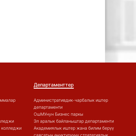
Департаменттер
аммалар
Административдик-чарбалык иштер
департаменти
ОшМУнун Бизнес паркы
лледжи
Эл аралык байланыштар департаменти
к колледжи
Академиялык иштер жана билим берүү
саясатын өнүктүрүүнү стратегиялык