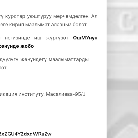
үү курстар уюштуруу мерчемделген. Ал
ге кирип маалымат алсаңыз болот.
н негизинде иш жүргүзөт
ОшМУнун
жөнүндө жобо
дүүлүгү жөнүндөгү маалыматтарды
от.
кация институту, Масалиева-95/1
MTBxZGU4Y2dxaWRuZw