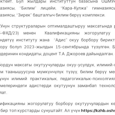
ектейт. Бул жылдары институттун базасына ОшМУн
азиясы, “Билим” лицейи, “Кара-Кулжа” гимназияс
азиясы, “Зирек” башталгыч билим берүү комплекси.
нун структураларын оптималдаштыруу максатында р
5-ФХД/23) менен Квалификацияны жогорулатуу и
ндөтүү институту жана “Адис” окуу борбору бирикт
ору болуп 2023-жылдын 15-сентябрында түзүлгөн. Б
деринин кондидаты, доцент Т.А. Джороев дайындалган.
ордун максаты окутуучуларды окуу-усулдук, илимий
м таанышуусуна мүмкүнчүлүк түзүү, билим берүү ме
үнүн илимий практикалык, педагогикалык-психолги
мелериндеги адистерди окутуунун заманбап технол
лат.
ификацияны жогорулатуу борбору окутуучулардын ке
 бир топ курстарды сунуштайт. Ал үчүн
https://kzhb.os