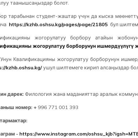
луу таанышсаңыздар болот.
ор тарабынан студент-жаштар үчүн да кыска мөөнөтт
нча
https://kzhb.oshsu.kg/pages/page/21805
бул шилтеме
лификацияны жогорулатуу борбору атайын жобону
ификацияны жогорулатуу борборунун ишмердүүлүгү 
нун Квалификацияны жогорулатуу борборунун ишмер
s://kzhb.oshsu.kg/
ушул шилтемеге кирип алсаңыздар бол
ин дарек:
Филология жана маданияттар аралык коммуни
аныш номер:
+
996 771 001 393
тармактар:
аграм -
https://www.instagram.com/oshsu_kjb?igsh=