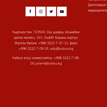
Дипломдон 
медициналы
Кыргызстан, 723500, Ош шаары, Алымбек
датка көчөсү, 331, ОшМУ Башкы корпус
Жалпы бөлүм: +996 3222 7-07-12, факс
+996 3222 7-09-15, edu@oshsu.kg
Кабыл алуу комиссиясы: +996 3222 7-08-
18, priem@oshsu.kg