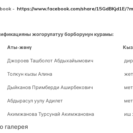
book -
https://www.facebook.com/share/15GdBKjd1E/?m
ификацияны жогорулатуу борборунун курамы:
Аты-жөнү
Кыз
Джороев Ташболот Абдыхайымович
дир
Толкун кызы Алина
жет
Дыйканов Примберди Аширбекович
мет
Абдырасул уулу Адилет
мет
Акимжанова Турсунай Акимжановна
иш 
о галерея