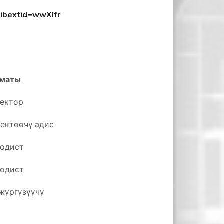
ibextid=wwXIfr
маты
ектор
ектөөчү адис
одист
одист
жүргүзүүчү