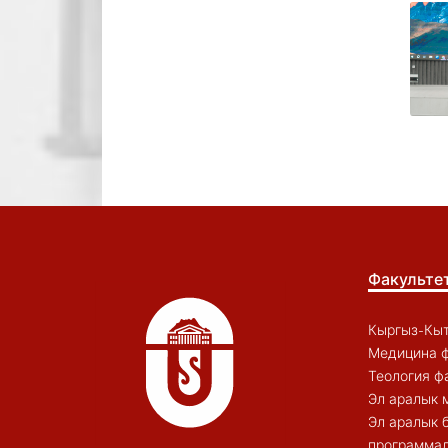
Факульте
Кыргыз-Кыт
Медицина ф
Теология ф
Эл аралык 
Эл аралык 
программал