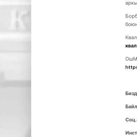
аркы
Борб
бою
Ква
квал
ОшМУ
http
Бизд
Байл
Соц.
Инст