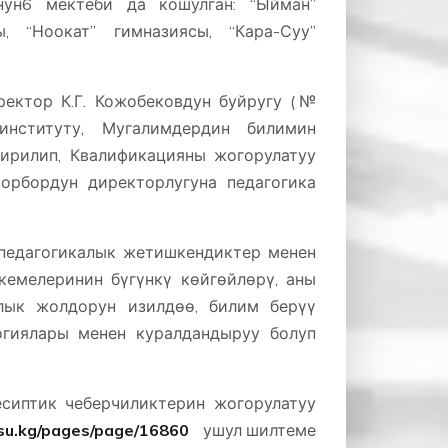
ун6 мектеби да кошулган: “Ыйман”
ы, “Ноокат” гимназиясы, “Кара-Суу”
ектор К.Г. Кожобековдун буйругу (№
нституту, Мугалимдердин билимин
ирилип, Квалификацияны жогорулатуу
орбордун директорлугуна педагогика
-педагогикалык жетишкендиктер менен
кемелеринин бүгүнкү көйгөйлөрү, аны
ялык жолдорун изилдөө, билим берүү
огиялары менен куралдандыруу болуп
сиптик чеберчиликтерин жогорулатуу
hsu.kg/pages/page/16860
ушул шилтеме