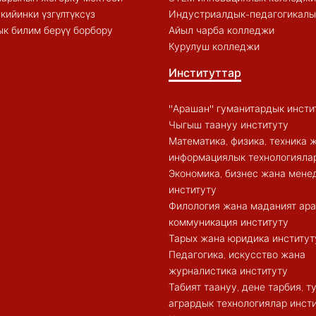
кийинки үзгүлтүксүз
Индустриалдык-педагогикалы
к билим берүү борбору
Айыл чарба колледжи
Курулуш колледжи
Институттар
"Арашан" гуманитардык инсти
Чыгыш таануу институту
Математика, физика, техника 
информациялык технологиялар
Экономика, бизнес жана мен
институту
Филология жана маданият ар
коммуникация институту
Тарых жана юридика институт
Педагогика, искусство жана
журналистика институту
Табият таануу, дене тарбия, 
агрардык технологиялар инст