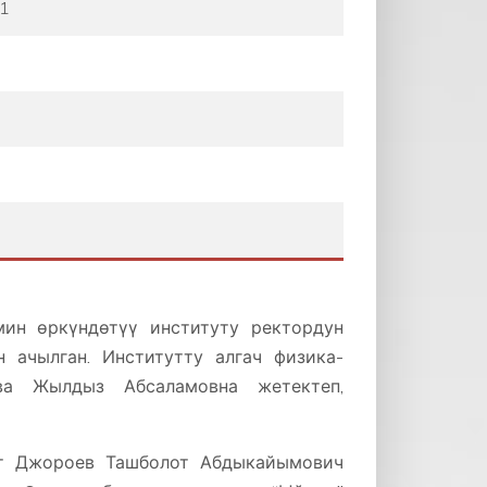
1
ин өркүндөтүү институту ректордун
ачылган. Институтту алгач физика-
ва Жылдыз Абсаламовна жетектеп,
нт Джороев Ташболот Абдыкайымович