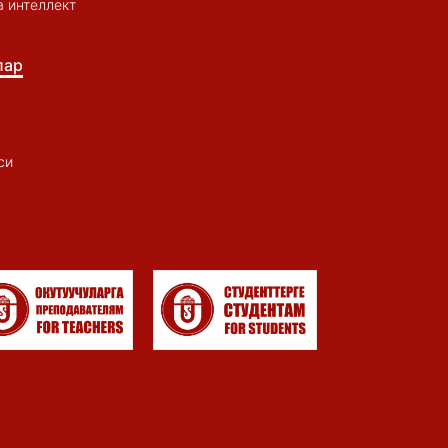
 интеллект
лар
си