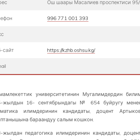
рес
Ош шаары Масалиев проспектиси 95/
лефон
996 771 001 393
кс
-сайт
https://kzhb.oshsu.kg/
ail
мамлекеттик университетинин Мугалимдердин билим
5-жылдын 16- сентябрындагы № 654 буйругу менен 
ематика илимдеринин кандидаты, доцент Артыко
птанышына бараандуу салым кошкон.
8-жылдан педагогика илимдеринин кандидаты, доце