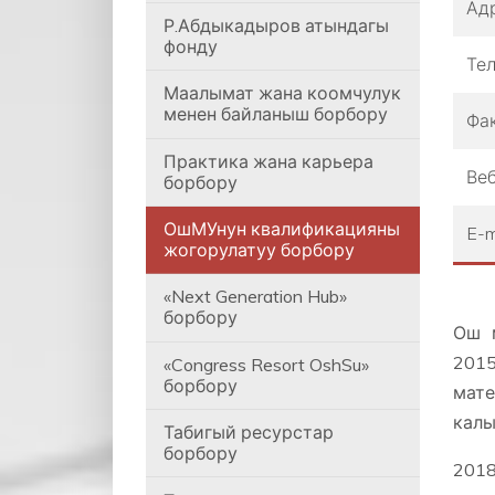
Ад
Р.Абдыкадыров атындагы
фонду
Те
Маалымат жана коомчулук
менен байланыш борбору
Фа
Практика жана карьера
Веб
борбору
ОшМУнун квалификацияны
E-m
жогорулатуу борбору
«Next Generation Hub»
борбору
Ош 
201
«Congress Resort OshSu»
борбору
мат
калы
Табигый ресурстар
борбору
201