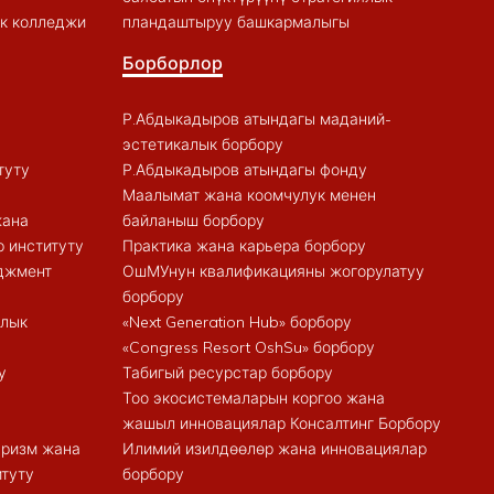
к колледжи
пландаштыруу башкармалыгы
Борборлор
Р.Абдыкадыров атындагы маданий-
эстетикалык борбору
туту
Р.Абдыкадыров атындагы фонду
Маалымат жана коомчулук менен
жана
байланыш борбору
 институту
Практика жана карьера борбору
еджмент
ОшМУнун квалификацияны жогорулатуу
борбору
алык
«Next Generation Hub» борбору
«Congress Resort OshSu» борбору
у
Табигый ресурстар борбору
Тоо экосистемаларын коргоо жана
жашыл инновациялар Консалтинг Борбору
туризм жана
Илимий изилдөөлөр жана инновациялар
итуту
борбору