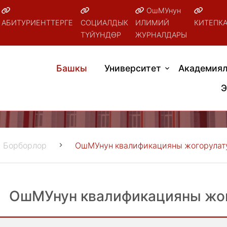
ОшМУнун
АБИТУРИЕНТТЕРГЕ
СОЦИАЛДЫК
ИЛИМИЙ
КИТЕПК
ТҮЙҮНДӨР
ЖУРНАЛДАРЫ
Башкы
Университет
Академиял
Э
Борборлор
ОшМУнун квалификацияны жогорулат
ОшМУнун квалификацияны жог