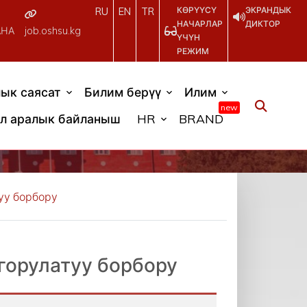
КӨРҮҮСҮ
ЭКРАНДЫК
RU
EN
TR
НАЧАРЛАР
ДИКТОР
АНА
job.oshsu.kg
ҮЧҮН
РЕЖИМ
ык саясат
Билим берүү
Илим
new
л аралык байланыш
HR
BRAND
уу борбору
орулатуу борбору