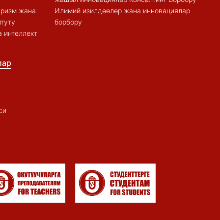
туризм жана
Илимий изилдөөлөр жана инновациялар
итуту
борбору
 интеллект
лар
си