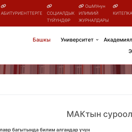
ОшМУнун
АБИТУРИЕНТТЕРГЕ
СОЦИАЛДЫК
ИЛИМИЙ
КИТЕПК
ТҮЙҮНДӨР
ЖУРНАЛДАРЫ
Башкы
Университет
Академиял
Э
МАКтын суроо
лавр
багытында
билим
алгандар
үчүн