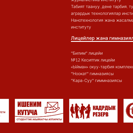
Табият таануу, дене тарбия, 
агрардык технологиялар инст
Нанотехнология жана жасалма
институту
Лицейлер жана гимназия
"Билим" лицейи
№12 Кесиптик лицейи
«Ыйман» окуу-тарбия комплек
"Ноокат" гимназиясы
"Кара-Суу" гиммназиясы