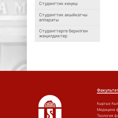
Студенттик кеңеш
Студенттик акыйкатчы
аппараты
Студенттерге берилген
жеңилдиктер
Факульте
Кыргыз-Кыт
Медицина ф
Теология ф