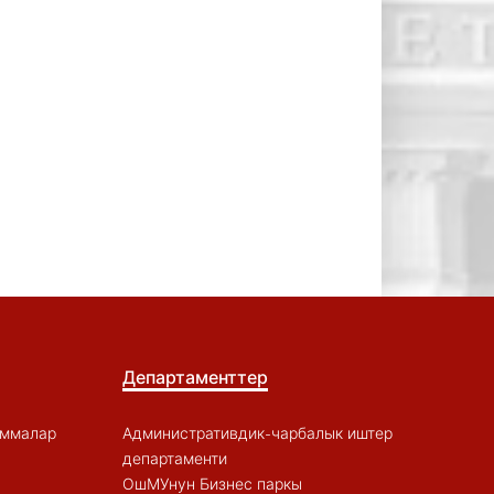
Департаменттер
аммалар
Административдик-чарбалык иштер
департаменти
ОшМУнун Бизнес паркы