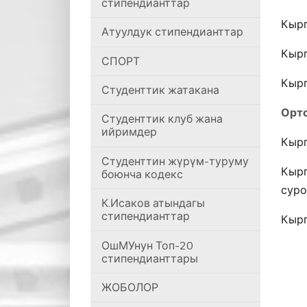
стипендианттар
Кырг
Атуулдук стипендианттар
Кырг
СПОРТ
Кырг
Студенттик жатакана
Орт
Студенттик клуб жана
ийримдер
Кырг
Студенттин жүрүм-туруму
Кырг
боюнча кодекс
суро
К.Исаков атындагы
стипендианттар
Кырг
ОшМУнун Топ-20
стипендианттары
ЖОБОЛОР