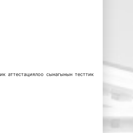
ик аттестациялоо сынагынын тесттик