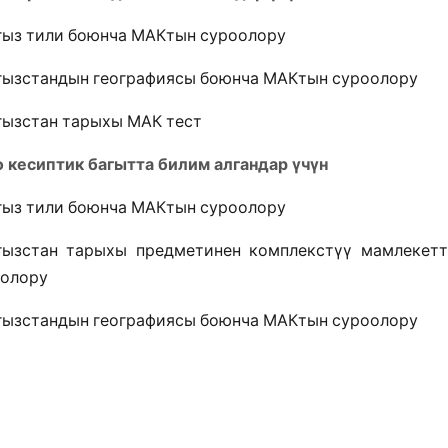
ыз тили боюнча МАКтын суроолору
ызстандын географиясы боюнча МАКтын суроолору
ызстан тарыхы МАК тест
о
кесиптик
багытта
билим
алгандар
үчүн
ыз тили боюнча МАКтын суроолору
ызстан тарыхы предметинен комплекстүү мамлекетт
олору
ызстандын географиясы боюнча МАКтын суроолору