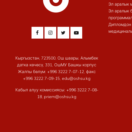
Эл аралык 
Эл аралык 
программал
Дипломдон 
медициналы
Кыргызстан, 723500, Ош шаары, Алымбек
датка көчөсү, 331, ОшМУ Башкы корпус
Жалпы бөлүм: +996 3222 7-07-12, факс
+996 3222 7-09-15, edu@oshsu.kg
Кабыл алуу комиссиясы: +996 3222 7-08-
18, priem@oshsu.kg