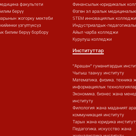
медицина факультети
Финансылык-юридикалык кол
билим берүү
Өзгөн эл аралык медициналы
арынын жогорку мектеби
STEM инновациялык колледжи
кийинки үзгүлтүксүз
Индустриалдык-педагогикалы
к билим берүү борбору
Айыл чарба колледжи
Курулуш колледжи
Институттар
"Арашан" гуманитардык инсти
Чыгыш таануу институту
Математика, физика, техника 
информациялык технологиялар
Экономика, бизнес жана мен
институту
Филология жана маданият ар
коммуникация институту
Тарых жана юридика институт
Педагогика, искусство жана
журналистика институту