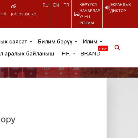
КӨРҮҮСҮ
ЭКРАНДЫК
RU
EN
TR
НАЧАРЛАР
ДИКТОР
АНА
job.oshsu.kg
ҮЧҮН
РЕЖИМ
ык саясат
Билим берүү
Илим
new
л аралык байланыш
HR
BRAND
лору