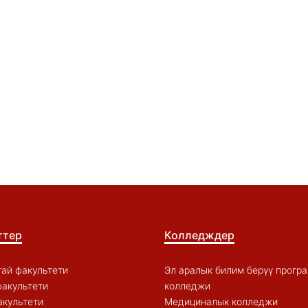
ттер
Колледждер
ай факультети
Эл аралык билим берүү прогр
акультети
колледжи
акультети
Медициналык колледжи