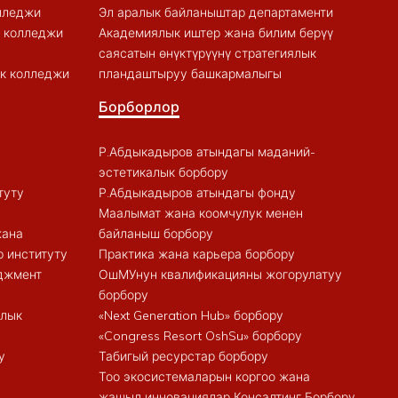
лледжи
Эл аралык байланыштар департаменти
к колледжи
Академиялык иштер жана билим берүү
саясатын өнүктүрүүнү стратегиялык
к колледжи
пландаштыруу башкармалыгы
Борборлор
Р.Абдыкадыров атындагы маданий-
эстетикалык борбору
туту
Р.Абдыкадыров атындагы фонду
Маалымат жана коомчулук менен
жана
байланыш борбору
 институту
Практика жана карьера борбору
еджмент
ОшМУнун квалификацияны жогорулатуу
борбору
алык
«Next Generation Hub» борбору
«Congress Resort OshSu» борбору
у
Табигый ресурстар борбору
Тоо экосистемаларын коргоо жана
жашыл инновациялар Консалтинг Борбору