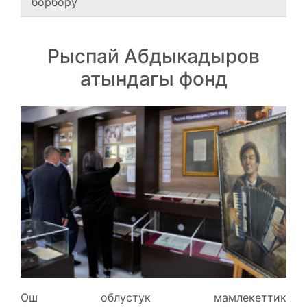
борбору
Рыспай Абдыкадыров
атындагы фонд
Ош облустук мамлекеттик