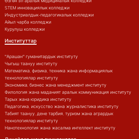
Өзгөн эл аралык медициналык колледжи
STEM инновациялык колледжи
Индустриалдык-педагогикалык колледжи
Айыл чарба колледжи
Курулуш колледжи
Институттар
"Арашан" гуманитардык институту
Чыгыш таануу институту
Математика, физика, техника жана информациялык
технологиялар институту
Экономика, бизнес жана менеджмент институту
Филология жана маданият аралык коммуникация институту
Тарых жана юридика институту
Педагогика, искусство жана журналистика институту
Табият таануу, дене тарбия, туризм жана агрардык
технологиялар институту
Нанотехнология жана жасалма интеллект институту