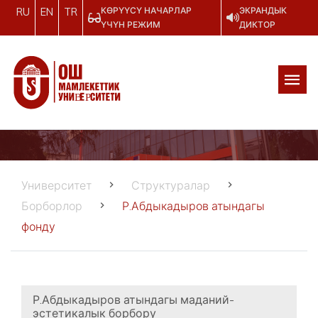
КӨРҮҮСҮ НАЧАРЛАР
ЭКРАНДЫК
RU
EN
TR
ҮЧҮН РЕЖИМ
ДИКТОР
Университет
Структуралар
Борборлор
Р.Абдыкадыров атындагы
фонду
Р.Абдыкадыров атындагы маданий-
эстетикалык борбору