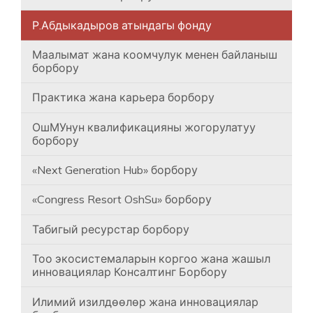
Р.Абдыкадыров атындагы фонду
Маалымат жана коомчулук менен байланыш
борбору
Практика жана карьера борбору
ОшМУнун квалификацияны жогорулатуу
борбору
«Next Generation Hub» борбору
«Congress Resort OshSu» борбору
Табигый ресурстар борбору
Тоо экосистемаларын коргоо жана жашыл
инновациялар Консалтинг Борбору
Илимий изилдөөлөр жана инновациялар