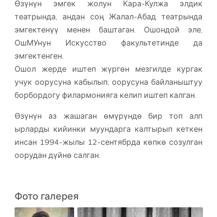
Өзүнүн эмгек жолун Кара-Кулжа элдик
театрында, андан соң Жалал-Абад театрында
эмгектенүү менен баштаган. Ошондой эле,
ОшМУнун Искусство факультетинде да
эмгектенген.
Ошол жерде иштеп жүргөн мезгилде кургак
учук оорусуна кабылып, оорусуна байланыштуу
борбордогу филармонияга келип иштеп калган.
Өзүнүн аз жашаган өмүрүндө бир топ алп
ырларды кийинки муундарга калтырып кеткен
инсан 1994-жылы 12-сентябрда көпкө созулган
оорудан дүйнө салган.
Фото галерея