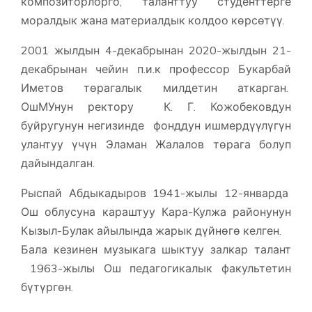
композиторлорго, таланттуу студенттерге
моралдык жана материалдык колдоо көрсөтүү.
2001 жылдын 4-декабрынан 2020-жылдын 21-
декабрынан чейин п.и.к профессор Букарбай
Иметов төрагалык милдетин аткарган.
ОшМУнун ректору К. Г. Кожобековдун
буйругунун негизинде фонддун ишмердүүлүгүн
улантуу үчүн Эламан Жалалов төрага болуп
дайындалган.
Рыспай Абдыкадыров 1941-жылы 12-январда
Ош облусуна караштуу Кара-Кулжа районунун
Кызыл-Булак айылында жарык дүйнөгө келген.
Бала кезинен музыкага шыктуу залкар талант
1963-жылы Ош педагогикалык факультетин
бүтүргөн.