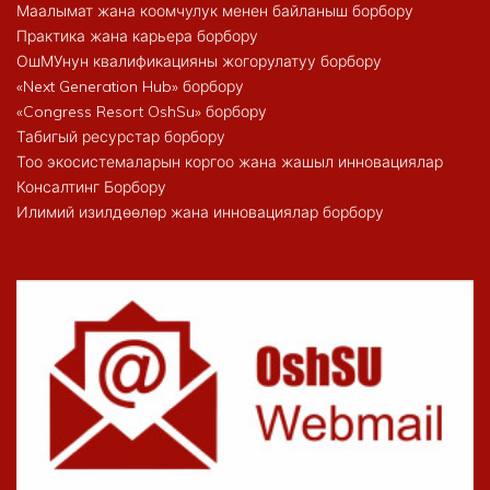
Маалымат жана коомчулук менен байланыш борбору
Практика жана карьера борбору
ОшМУнун квалификацияны жогорулатуу борбору
«Next Generation Hub» борбору
«Congress Resort OshSu» борбору
Табигый ресурстар борбору
Тоо экосистемаларын коргоо жана жашыл инновациялар
Консалтинг Борбору
Илимий изилдөөлөр жана инновациялар борбору