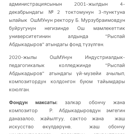
администрациясынын 2001-жылдын 4-
декабрындагы №2 токтомунун 3-пунктуна
ылайык ОшМУнун ректору Б. Мурзубраимовдун
буйругунун негизинде Ош мамлекеттик
университетинин алдында "Рыспай
Абдыкадыров" атындагы фонд түзүлгөн.
2020-жылы ОшМУнун Индустриалдык-
педагогикалык колледжинде "Рыспай
Абдыкадыров" атындагы үй-музейи ачылып,
композитордун колдонгон буюм тайымдары
коюлган.
Фондун максаты
:
залкар обончу жана
композитор Р. Абдыкадыровдун эмгегин
даназалоо, жайылтуу, сактоо жана жаш
искусство өкүлдөрүнө, жаш обончу