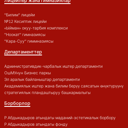
Лицейлер жана гимназиялар
"Билим" лицейи
№12 Кесиптик лицейи
«Ыйман» окуу-тарбия комплекси
"Ноокат" гимназиясы
"Кара-Суу" гиммназиясы
Департаменттер
Административдик-чарбалык иштер департаменти
ОшМУнун Бизнес паркы
Эл аралык байланыштар департаменти
Академиялык иштер жана билим берүү саясатын өнүктүрүүнү
стратегиялык пландаштыруу башкармалыгы
Борборлор
Р.Абдыкадыров атындагы маданий-эстетикалык борбору
Р.Абдыкадыров атындагы фонду