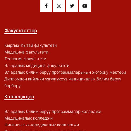
Факультеттер
Кыргыз-Кытай факультети
Медицина факультети
Теология факультети
Эл аралык медицина факультети
Эл аралык билим берүү программаларынын жогорку мектеби
Дипломдон кийинки үзгүлтүксүз медициналык билим берүү
борбору
Колледждер
Эл аралык билим берүү программалар колледжи
Медициналык колледжи
Финансылык-юридикалык коллледжи