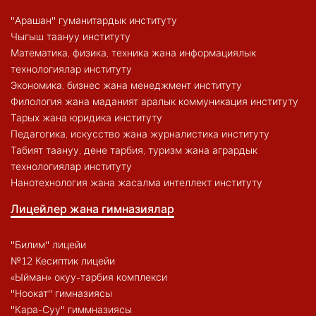
"Арашан" гуманитардык институту
Чыгыш таануу институту
Математика, физика, техника жана информациялык
технологиялар институту
Экономика, бизнес жана менеджмент институту
Филология жана маданият аралык коммуникация институту
Тарых жана юридика институту
Педагогика, искусство жана журналистика институту
Табият таануу, дене тарбия, туризм жана агрардык
технологиялар институту
Нанотехнология жана жасалма интеллект институту
Лицейлер жана гимназиялар
"Билим" лицейи
№12 Кесиптик лицейи
«Ыйман» окуу-тарбия комплекси
"Ноокат" гимназиясы
"Кара-Суу" гиммназиясы