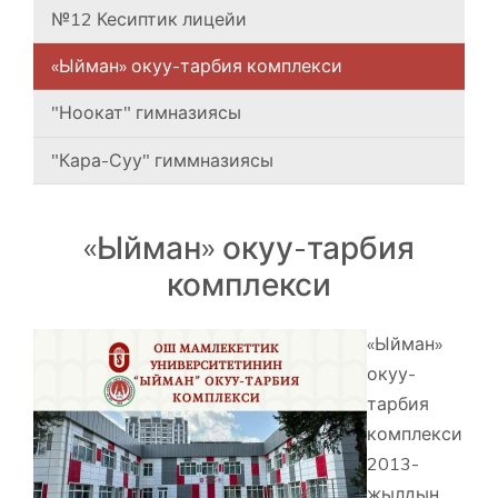
№12 Кесиптик лицейи
«Ыйман» окуу-тарбия комплекси
"Ноокат" гимназиясы
"Кара-Суу" гиммназиясы
«Ыйман» окуу-тарбия
комплекси
«Ыйман»
окуу-
тарбия
комплекси
2013-
жылдын