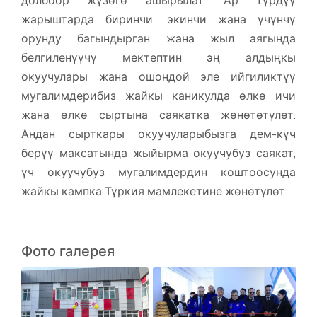
жарыштарда биринчи, экинчи жана үчүнчү
орунду багындырган жана жыл аягында
белгиленүүчү мектептин эң алдыңкы
окуучулары жана ошондой эле ийгиликтүү
мугалимдерибиз жайкы каникулда өлкө ичи
жана өлкө сыртына саякатка жөнөтөтүлөт.
Андан сырткары окуучуларыбызга дем-күч
берүү максатында жыйырма окуучубуз саякат,
үч окуучубуз мугалимдердин коштоосунда
жайкы кампка Түркия мамлекетине жөнөтүлөт.
Фото галерея