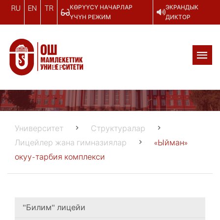
КӨРҮҮСҮ НАЧАРЛАР
ЭКРАНДЫК
RU
EN
TR
ҮЧҮН РЕЖИМ
ДИКТОР
Университет
Структуралар
Лицейлер жана гимназиялар
«Ыйман»
окуу-тарбия комплекси
"Билим" лицейи