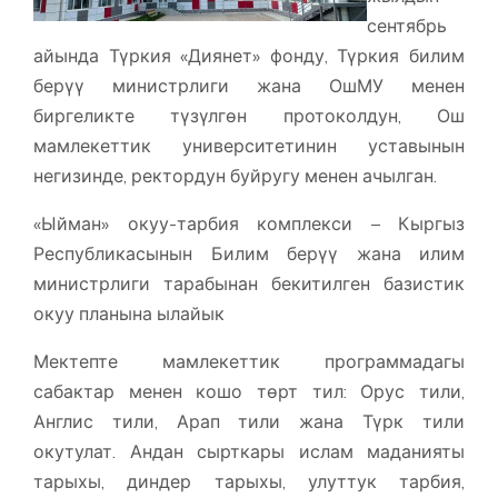
сентябрь
айында Түркия «Диянет» фонду, Түркия билим
берүү министрлиги жана ОшМУ менен
биргеликте түзүлгөн протоколдун, Ош
мамлекеттик университетинин уставынын
негизинде, ректордун буйругу менен ачылган.
«Ыйман» окуу-тарбия комплекси – Кыргыз
Республикасынын Билим берүү жана илим
министрлиги тарабынан бекитилген базистик
окуу планына ылайык
Мектепте мамлекеттик программадагы
сабактар менен кошо төрт тил: Орус тили,
Англис тили, Арап тили жана Түрк тили
окутулат. Андан сырткары ислам маданияты
тарыхы, диндер тарыхы, улуттук тарбия,