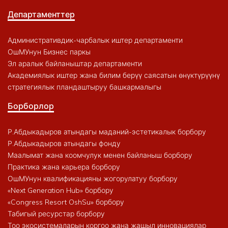
Департаменттер
Административдик-чарбалык иштер департаменти
ОшМУнун Бизнес паркы
Эл аралык байланыштар департаменти
Академиялык иштер жана билим берүү саясатын өнүктүрүүнү
стратегиялык пландаштыруу башкармалыгы
Борборлор
Р.Абдыкадыров атындагы маданий-эстетикалык борбору
Р.Абдыкадыров атындагы фонду
Маалымат жана коомчулук менен байланыш борбору
Практика жана карьера борбору
ОшМУнун квалификацияны жогорулатуу борбору
«Next Generation Hub» борбору
«Congress Resort OshSu» борбору
Табигый ресурстар борбору
Тоо экосистемаларын коргоо жана жашыл инновациялар