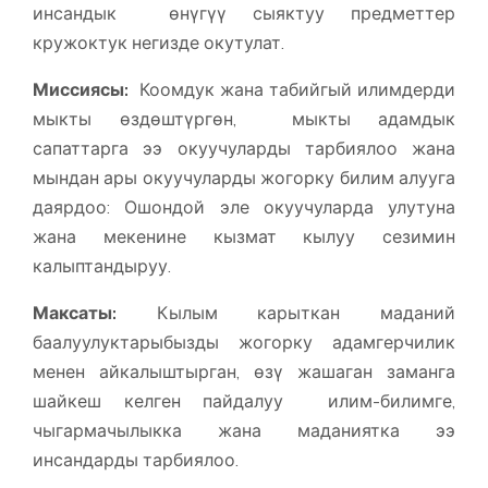
инсандык өнүгүү сыяктуу предметтер
кружоктук негизде окутулат.
Миссиясы:
Коомдук жана табийгый илимдерди
мыкты өздөштүргөн, мыкты адамдык
сапаттарга ээ окуучуларды тарбиялоо жана
мындан ары окуучуларды жогорку билим алууга
даярдоо: Ошондой эле окуучуларда улутуна
жана мекенине кызмат кылуу сезимин
калыптандыруу.
Максаты:
Кылым карыткан маданий
баалуулуктарыбызды жогорку адамгерчилик
менен айкалыштырган, өзү жашаган заманга
шайкеш келген пайдалуу илим-билимге,
чыгармачылыкка жана маданиятка ээ
инсандарды тарбиялоо.