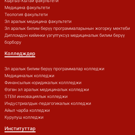
Кыргыз-Кытай факультети
Медицина факультети
Теология факультети
Эл аралык медицина факультети
Эл аралык билим берүү программаларынын жогорку мектеби
Дипломдон кийинки үзгүлтүксүз медициналык билим берүү
борбору
Колледждер
Эл аралык билим берүү программалар колледжи
Медициналык колледжи
Финансылык-юридикалык коллледжи
Өзгөн эл аралык медициналык колледжи
STEM инновациялык колледжи
Индустриалдык-педагогикалык колледжи
Айыл чарба колледжи
Курулуш колледжи
Институттар