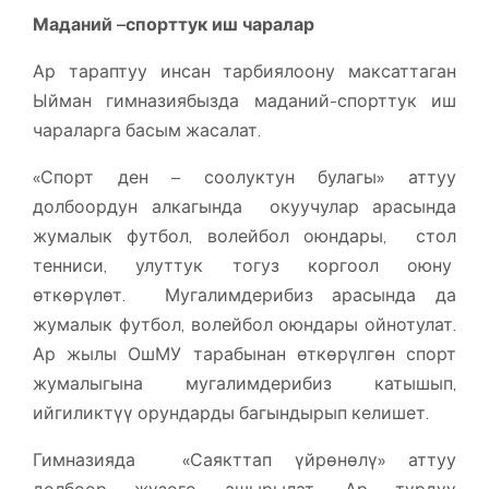
Маданий –спорттук иш чаралар
Ар тараптуу инсан тарбиялоону максаттаган
Ыйман гимназиябызда маданий-спорттук иш
чараларга басым жасалат.
«Спорт ден – соолуктун булагы» аттуу
долбоордун алкагында окуучулар арасында
жумалык футбол, волейбол оюндары, стол
тенниси, улуттук тогуз коргоол оюну
өткөрүлөт. Мугалимдерибиз арасында да
жумалык футбол, волейбол оюндары ойнотулат.
Ар жылы ОшМУ тарабынан өткөрүлгөн спорт
жумалыгына мугалимдерибиз катышып,
ийгиликтүү орундарды багындырып келишет.
Гимназияда «Саякттап үйрөнөлү» аттуу
долбоор жүзөгө ашырылат. Ар түрдүү