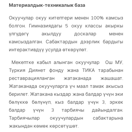
Материалдык-техникалык база
Окуучулар окуу китептери менен 100% камсыз
болгон. Гимназиядагы 5 окуу классы акыркы
үлгүдөгү акылдуу доскалар менен
камсыздалган. Сабактардын дээрлик бардыгы
интерактивдүү усулда өткөрүлөт.
Мекептке кабыл алынган окуучулар Ош МУ,
Түркия Диянет фонду жана ТИКА тарабынан
реставрацияланган жатаканада жашашат.
Жатаканада окуучуларга үч маал тамак акысыз
берилет. Жатакана кыздар жана балдар үчүн эки
бөлүккө бөлүнүп, кыз балдар үчүн 3, эркек
балдар үчүн 3 тарбиячы дайындалган.
Тарбиячылар окуучулардын сабактарына
жакындан көмөк көрсөтүшөт.