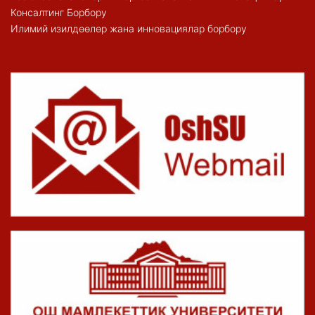
Консалтинг Борбору
Илимий изилдөөлөр жана инновациялар борбору