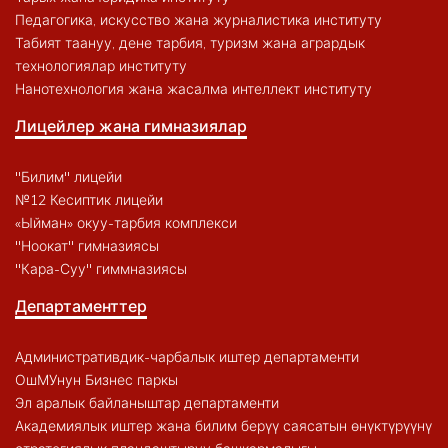
Педагогика, искусство жана журналистика институту
Табият таануу, дене тарбия, туризм жана агрардык
технологиялар институту
Нанотехнология жана жасалма интеллект институту
Лицейлер жана гимназиялар
"Билим" лицейи
№12 Кесиптик лицейи
«Ыйман» окуу-тарбия комплекси
"Ноокат" гимназиясы
"Кара-Суу" гиммназиясы
Департаменттер
Административдик-чарбалык иштер департаменти
ОшМУнун Бизнес паркы
Эл аралык байланыштар департаменти
Академиялык иштер жана билим берүү саясатын өнүктүрүүнү