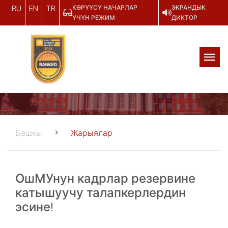
КӨРҮҮСҮ НАЧАРЛАР
ЭКРАНДЫК
RU
EN
TR
ҮЧҮН РЕЖИМ
ДИКТОР
Башкы
Жарыялар
ОшМУнун кадрлар резервине
катышуучу талапкерлердин
эсине!