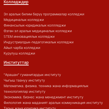
Колледждер
Эл аралык билим берүү программалар колледжи
Медициналык колледжи
Финансылык-юридикалык коллледжи
Өзгөн эл аралык медициналык колледжи
STEM инновациялык колледжи
Индустриалдык-педагогикалык колледжи
Айыл чарба колледжи
Курулуш колледжи
Институттар
"Арашан" гуманитардык институту
Чыгыш таануу институту
Математика, физика, техника жана информациялык
технологиялар институту
Экономика, бизнес жана менеджмент институту
Филология жана маданият аралык коммуникация институту
Тарых жана юридика институту