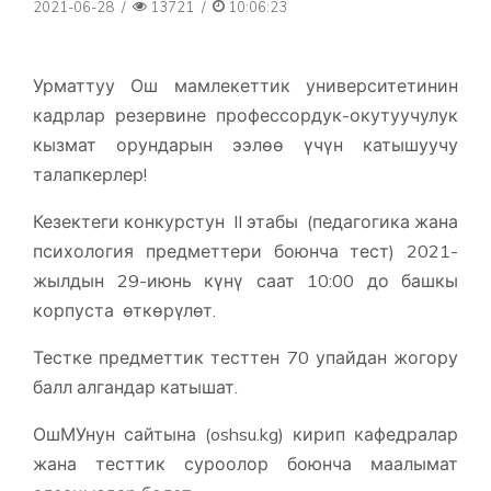
2021-06-28
/
13721
/
10:06:23
Урматтуу Ош мамлекеттик университетинин
кадрлар резервине профессордук-окутуучулук
кызмат орундарын ээлөө үчүн катышуучу
талапкерлер!
Кезектеги конкурстун II этабы (педагогика жана
психология предметтери боюнча тест) 2021-
жылдын 29-июнь күнү саат 10:00 до башкы
корпуста өткөрүлөт.
Тестке предметтик тесттен 70 упайдан жогору
балл алгандар катышат.
ОшМУнун сайтына (oshsu.kg) кирип кафедралар
жана тесттик суроолор боюнча маалымат