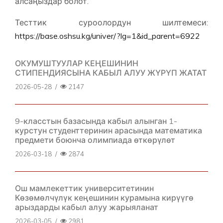
алсаңыздар болот.
Тесттик суроолордун шилтемеси:
https://base.oshsu.kg/univer/?lg=1&id_parent=6922
ОКУМУШТУУЛАР КЕҢЕШИНИН
СТИПЕНДИЯСЫНА КАБЫЛ АЛУУ ЖҮРҮП ЖАТАТ
2026-05-28
/
2147
9-класстын базасында кабыл алынган 1-
курстун студенттеринин арасында математика
предмети боюнча олимпиада өткөрүлөт
2026-03-18
/
2874
Ош мамлекеттик университетинин
Көзөмөлчүлүк кеңешинин курамына кирүүгө
арыздарды кабыл алуу жарыяланат
2026-03-05
/
2981