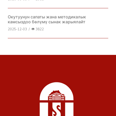
Окутуунун сапаты жана методикалык
камсыздоо бөлүмү сынак жарыялайт
2025-12-03
/
3822