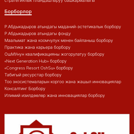
стратегиялык пландаштыруу башкармалыгы
Борборлор
Р.Абдыкадыров атындагы маданий-эстетикалык борбору
Р.Абдыкадыров атындагы фонду
Маалымат жана коомчулук менен байланыш борбору
Практика жана карьера борбору
ОшМУнун квалификацияны жогорулатуу борбору
«Next Generation Hub» борбору
«Congress Resort OshSu» борбору
Табигый ресурстар борбору
Тоо экосистемаларын коргоо жана жашыл инновациялар
Консалтинг Борбору
Илимий изилдөөлөр жана инновациялар борбору