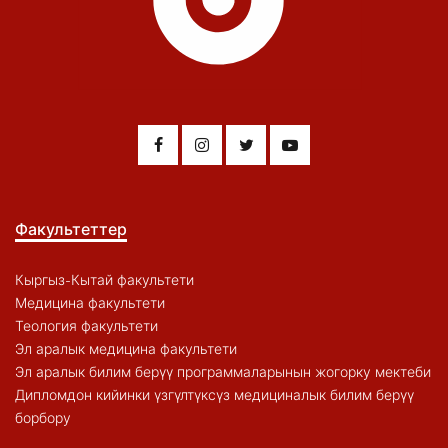
Факультеттер
Кыргыз-Кытай факультети
Медицина факультети
Теология факультети
Эл аралык медицина факультети
Эл аралык билим берүү программаларынын жогорку мектеби
Дипломдон кийинки үзгүлтүксүз медициналык билим берүү
борбору