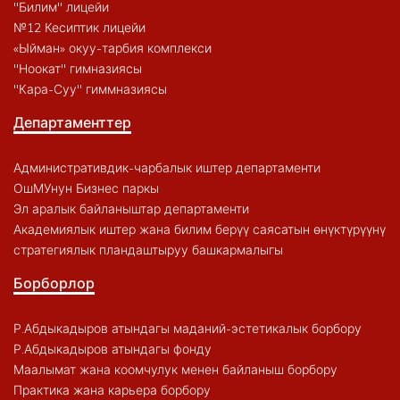
"Билим" лицейи
№12 Кесиптик лицейи
«Ыйман» окуу-тарбия комплекси
"Ноокат" гимназиясы
"Кара-Суу" гиммназиясы
Департаменттер
Административдик-чарбалык иштер департаменти
ОшМУнун Бизнес паркы
Эл аралык байланыштар департаменти
Академиялык иштер жана билим берүү саясатын өнүктүрүүнү
стратегиялык пландаштыруу башкармалыгы
Борборлор
Р.Абдыкадыров атындагы маданий-эстетикалык борбору
Р.Абдыкадыров атындагы фонду
Маалымат жана коомчулук менен байланыш борбору
Практика жана карьера борбору