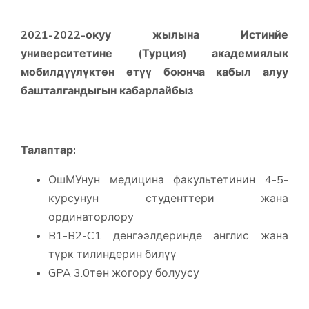
2021-2022-окуу жылына Истинйе
университетине (Турция) академиялык
мобилдүүлүктөн өтүү боюнча кабыл алуу
башталгандыгын кабарлайбыз
Талаптар:
ОшМУнун медицина факультетинин 4-5-
курсунун студенттери жана
ординаторлору
B1-B2-C1 денгээлдеринде англис жана
түрк тилиндерин билүү
GPA 3.0төн жогору болуусу