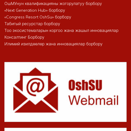
ОшМУнун квалификацияны жогорулатуу борбору
«Next Generation Hub» борбору
«Congress Resort OshSu» борбору
Табигый ресурстар борбору
Тоо экосистемаларын коргоо жана жашыл инновациялар
Консалтинг Борбору
Илимий изилдөөлөр жана инновациялар борбору