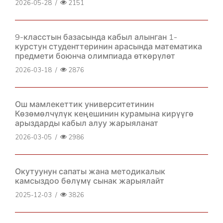
2026-05-28
/
2151
9-класстын базасында кабыл алынган 1-
курстун студенттеринин арасында математика
предмети боюнча олимпиада өткөрүлөт
2026-03-18
/
2876
Ош мамлекеттик университетинин
Көзөмөлчүлүк кеңешинин курамына кирүүгө
арыздарды кабыл алуу жарыяланат
2026-03-05
/
2986
Окутуунун сапаты жана методикалык
камсыздоо бөлүмү сынак жарыялайт
2025-12-03
/
3826