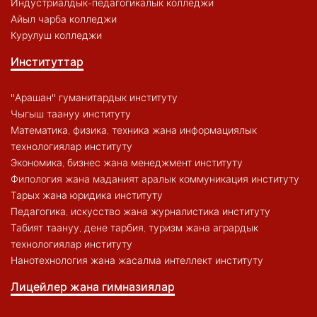
Индустриалдык-педагогикалык колледжи
Айыл чарба колледжи
Курулуш колледжи
Институттар
"Арашан" гуманитардык институту
Чыгыш таануу институту
Математика, физика, техника жана информациялык
технологиялар институту
Экономика, бизнес жана менеджмент институту
Филология жана маданият аралык коммуникация институту
Тарых жана юридика институту
Педагогика, искусство жана журналистика институту
Табият таануу, дене тарбия, туризм жана агрардык
технологиялар институту
Нанотехнология жана жасалма интеллект институту
Лицейлер жана гимназиялар