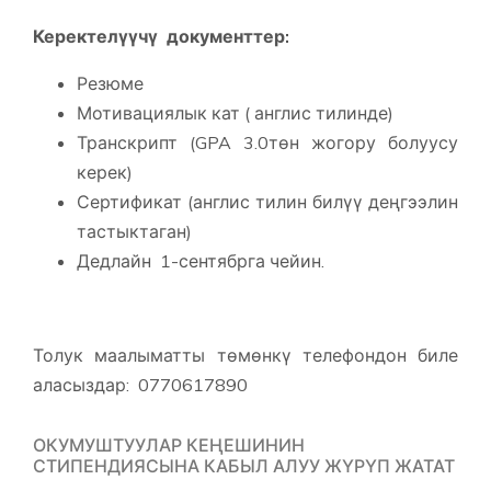
Керектелүүчү документтер:
Резюме
Мотивациялык кат ( англис тилинде)
Транскрипт (GPA 3.0төн жогору болуусу
керек)
Сертификат (англис тилин билүү деңгээлин
тастыктаган)
Дедлайн 1-сентябрга чейин.
Толук маалыматты төмөнкү телефондон биле
аласыздар: 0770617890
ОКУМУШТУУЛАР КЕҢЕШИНИН
СТИПЕНДИЯСЫНА КАБЫЛ АЛУУ ЖҮРҮП ЖАТАТ