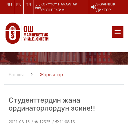
КӨРҮҮСҮ НАЧАРЛАР
ЭКРАНДЫК
RU
EN
TR
ҮЧҮН РЕЖИМ
ДИКТОР
Башкы
Жарыялар
Студенттердин жана
ординаторлордун эсине!!!
2021-08-13
/
12525
/
11:08:13