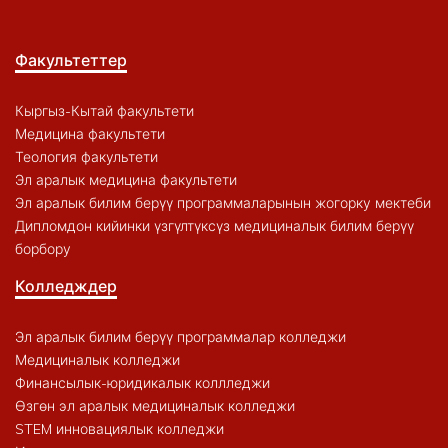
Факультеттер
Кыргыз-Кытай факультети
Медицина факультети
Теология факультети
Эл аралык медицина факультети
Эл аралык билим берүү программаларынын жогорку мектеби
Дипломдон кийинки үзгүлтүксүз медициналык билим берүү
борбору
Колледждер
Эл аралык билим берүү программалар колледжи
Медициналык колледжи
Финансылык-юридикалык коллледжи
Өзгөн эл аралык медициналык колледжи
STEM инновациялык колледжи