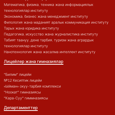
Математика, физика, техника жана информациялык
технологиялар институту
Экономика, бизнес жана менеджмент институту
Филология жана маданият аралык коммуникация институту
Тарых жана юридика институту
Педагогика, искусство жана журналистика институту
Табият таануу, дене тарбия, туризм жана агрардык
технологиялар институту
Нанотехнология жана жасалма интеллект институту
Лицейлер жана гимназиялар
"Билим" лицейи
№12 Кесиптик лицейи
«Ыйман» окуу-тарбия комплекси
"Ноокат" гимназиясы
"Кара-Суу" гиммназиясы
Департаменттер