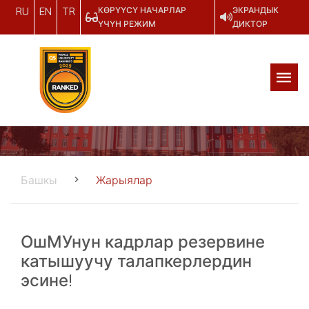
КӨРҮҮСҮ НАЧАРЛАР
ЭКРАНДЫК
RU
EN
TR
ҮЧҮН РЕЖИМ
ДИКТОР
Башкы
Жарыялар
ОшМУнун кадрлар резервине
катышуучу талапкерлердин
эсине!