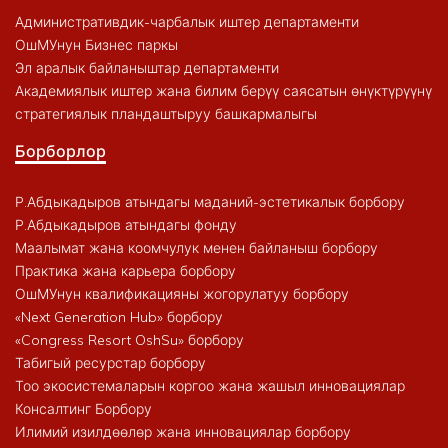
Административдик-чарбалык иштер департаменти
ОшМУнун Бизнес паркы
Эл аралык байланыштар департаменти
Академиялык иштер жана билим берүү саясатын өнүктүрүүнү
стратегиялык пландаштыруу башкармалыгы
Борборлор
Р.Абдыкадыров атындагы маданий-эстетикалык борбору
Р.Абдыкадыров атындагы фонду
Маалымат жана коомчулук менен байланыш борбору
Практика жана карьера борбору
ОшМУнун квалификацияны жогорулатуу борбору
«Next Generation Hub» борбору
«Congress Resort OshSu» борбору
Табигый ресурстар борбору
Тоо экосистемаларын коргоо жана жашыл инновациялар
Консалтинг Борбору
Илимий изилдөөлөр жана инновациялар борбору