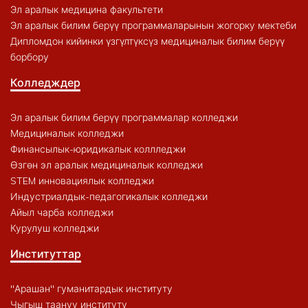
Эл аралык медицина факультети
Эл аралык билим берүү программаларынын жогорку мектеби
Дипломдон кийинки үзгүлтүксүз медициналык билим берүү
борбору
Колледждер
Эл аралык билим берүү программалар колледжи
Медициналык колледжи
Финансылык-юридикалык коллледжи
Өзгөн эл аралык медициналык колледжи
STEM инновациялык колледжи
Индустриалдык-педагогикалык колледжи
Айыл чарба колледжи
Курулуш колледжи
Институттар
"Арашан" гуманитардык институту
Чыгыш таануу институту