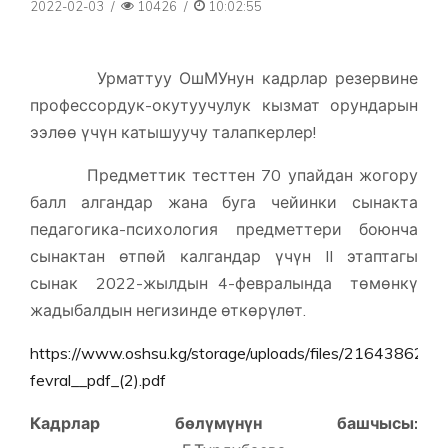
2022-02-03
/
10426
/
10:02:55
Урматтуу ОшМУнун кадрлар резервине
профессордук-окутуучулук кызмат орундарын
ээлөө үчүн катышуучу талапкерлер!
Предметтик тесттен 70 упайдан жогору
балл алгандар жана буга чейинки сынакта
педагогика-психология предметтери боюнча
сынактан өтпөй калгандар үчүн II этаптагы
сынак 2022-жылдын 4-февралында төмөнкү
жадыбалдын негизинде өткөрүлөт.
https://www.oshsu.kg/storage/uploads/files/216438626
fevral__pdf_(2).pdf
Кадрлар бөлүмүнүн башчысы: