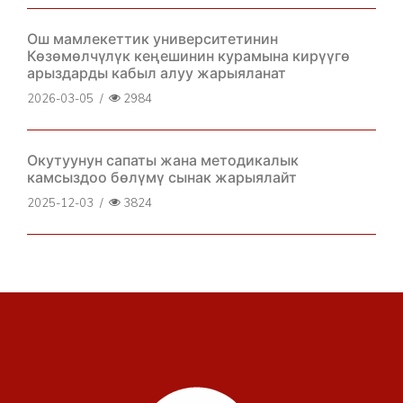
Ош мамлекеттик университетинин
Көзөмөлчүлүк кеңешинин курамына кирүүгө
арыздарды кабыл алуу жарыяланат
2026-03-05
/
2984
Окутуунун сапаты жана методикалык
камсыздоо бөлүмү сынак жарыялайт
2025-12-03
/
3824