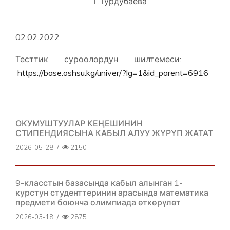
Г.Турдубаева
02.02.2022
Тесттик суроолордун шилтемеси:
https://base.oshsu.kg/univer/?lg=1&id_parent=6916
ОКУМУШТУУЛАР КЕҢЕШИНИН
СТИПЕНДИЯСЫНА КАБЫЛ АЛУУ ЖҮРҮП ЖАТАТ
2026-05-28
/
2150
9-класстын базасында кабыл алынган 1-
курстун студенттеринин арасында математика
предмети боюнча олимпиада өткөрүлөт
2026-03-18
/
2875