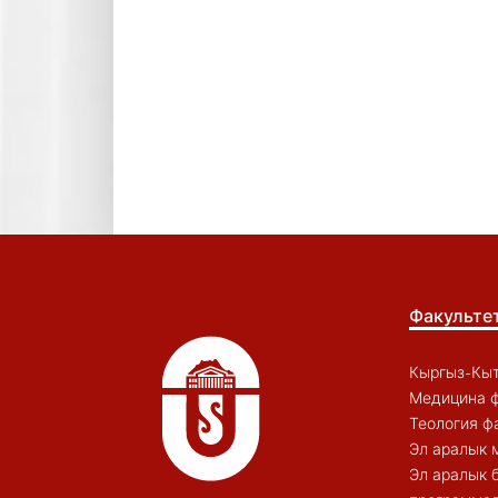
Факульте
Кыргыз-Кыт
Медицина ф
Теология ф
Эл аралык 
Эл аралык 