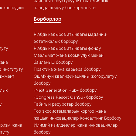
саясатын өнүктүрүүнү стратегиялык
к колледжи
пландаштыруу башкармалыгы
Борборлор
Р.Абдыкадыров атындагы маданий-
эстетикалык борбору
туту
Р.Абдыкадыров атындагы фонду
Маалымат жана коомчулук менен
жана
байланыш борбору
 институту
Практика жана карьера борбору
еджмент
ОшМУнун квалификацияны жогорулатуу
борбору
алык
«Next Generation Hub» борбору
«Congress Resort OshSu» борбору
у
Табигый ресурстар борбору
Тоо экосистемаларын коргоо жана
жашыл инновациялар Консалтинг Борбору
туризм жана
Илимий изилдөөлөр жана инновациялар
итуту
борбору