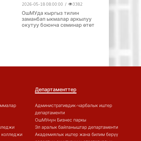
2026-05-18 08:00:00
/
3382
ОшМУда кыргыз тилин
заманбап ыкмалар аркылуу
окутуу боюнча семинар өтөт
Департаменттер
аммалар
Административдик-чарбалык иштер
департаменти
ОшМУнун Бизнес паркы
лледжи
Эл аралык байланыштар департаменти
к колледжи
Академиялык иштер жана билим берүү