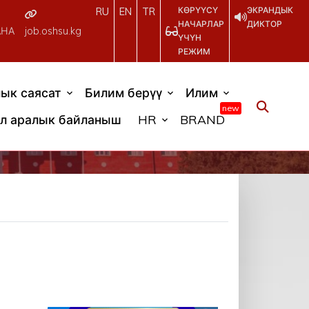
КӨРҮҮСҮ
ЭКРАНДЫК
RU
EN
TR
НАЧАРЛАР
ДИКТОР
АНА
job.oshsu.kg
ҮЧҮН
РЕЖИМ
ык саясат
Билим берүү
Илим
new
л аралык байланыш
HR
BRAND