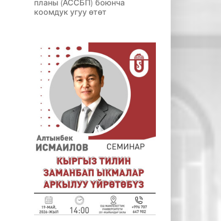
планы (АССБП) боюнча
коомдук угуу өтөт