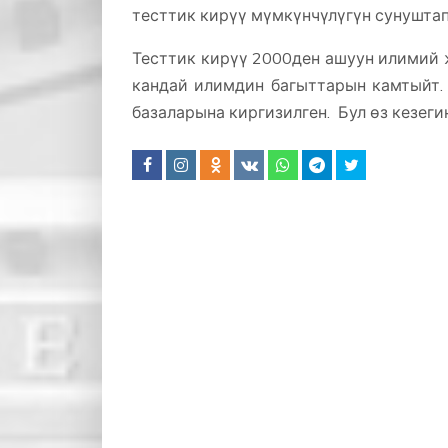
тесттик кирүү мүмкүнчүлүгүн сунуштап
Тесттик кирүү 2000ден ашуун илимий 
кандай илимдин багыттарын камтыйт. 
базаларына киргизилген. Бул өз кезег