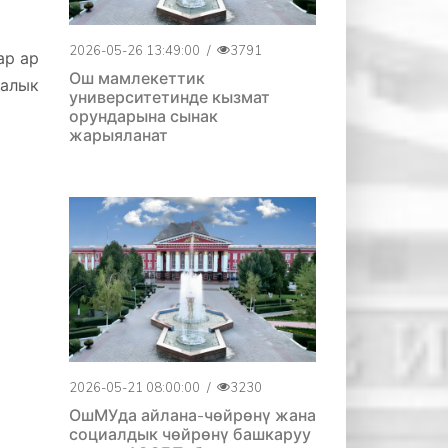
2026-05-26 13:49:00
/
3791
ар ар
Ош мамлекеттик
ралык
университетинде кызмат
орундарына сынак
жарыяланат
2026-05-21 08:00:00
/
3230
ОшМУда айлана-чөйрөнү жана
социалдык чөйрөнү башкаруу