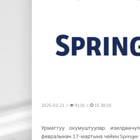
2025-02-21
/
9116
/
15:38:00
Урматтуу окумуштуулар, изилдөөчү
февралынан 17-мартына чейин Springe