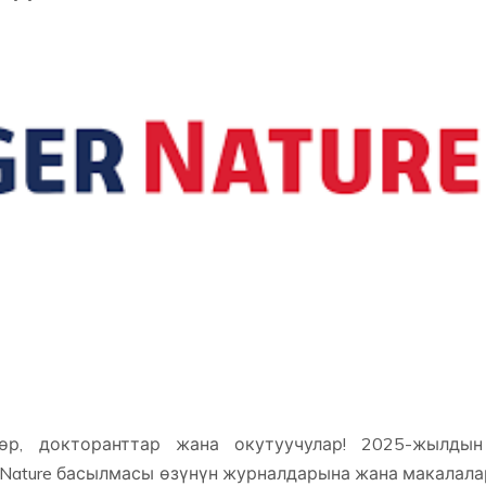
лөр, докторанттар жана окутуучулар! 2025-жылдын
r Nature басылмасы өзүнүн журналдарына жана макалал