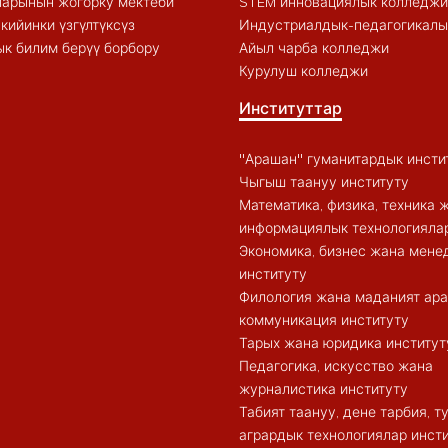
арынын жогорку мектеби
STEM инновациялык колледжи
кийинки үзгүлтүксүз
Индустриалдык-педагогикалы
к билим берүү борбору
Айыл чарба колледжи
Курулуш колледжи
Институттар
"Арашан" гуманитардык инсти
Чыгыш таануу институту
Математика, физика, техника 
информациялык технологиялар
Экономика, бизнес жана мен
институту
Филология жана маданият ар
коммуникация институту
Тарых жана юридика институт
Педагогика, искусство жана
журналистика институту
Табият таануу, дене тарбия, 
агрардык технологиялар инст