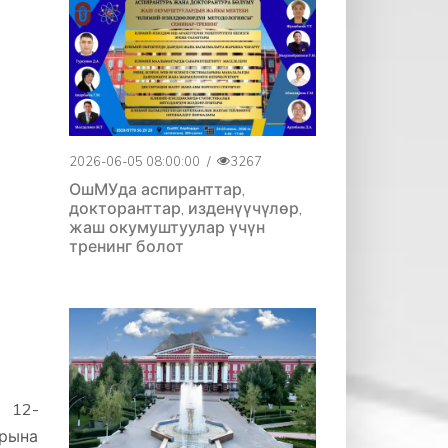
2026-06-05 08:00:00
/
3267
ОшМУда аспиранттар,
докторанттар, изденүүчүлөр,
жаш окумуштуулар үчүн
тренинг болот
 12-
арына