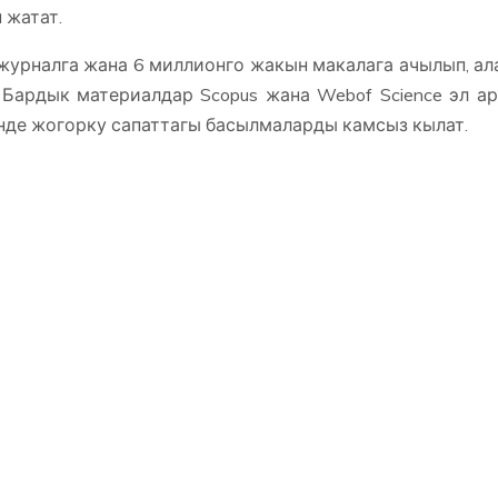
 жатат.
журналга жана 6 миллионго жакын макалага ачылып, ал
Бардык материалдар Scopus жана Webof Science эл а
инде жогорку сапаттагы басылмаларды камсыз кылат.