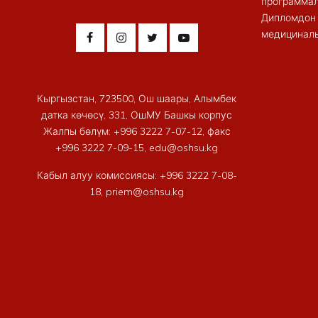
программал
Дипломдон 
медициналы
Кыргызстан, 723500, Ош шаары, Алымбек
датка көчөсү, 331, ОшМУ Башкы корпус
Жалпы бөлүм: +996 3222 7-07-12, факс
+996 3222 7-09-15, edu@oshsu.kg
Кабыл алуу комиссиясы: +996 3222 7-08-
18, priem@oshsu.kg