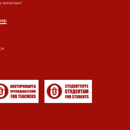
 интеллект
лар
си