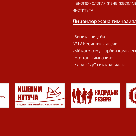
Нанотехнология жана жасалма
институту
Лицейлер жана гимназия
"Билим" лицейи
№12 Кесиптик лицейи
«Ыйман» окуу-тарбия комплек
"Ноокат" гимназиясы
"Кара-Суу" гиммназиясы