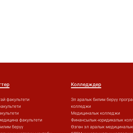
ттер
Колледждер
ай факультети
Эл аралык билим берүү прогр
акультети
колледжи
акультети
Медициналык колледжи
медицина факультети
Финансылык-юридикалык кол
билим берүү
Өзгөн эл аралык медициналы