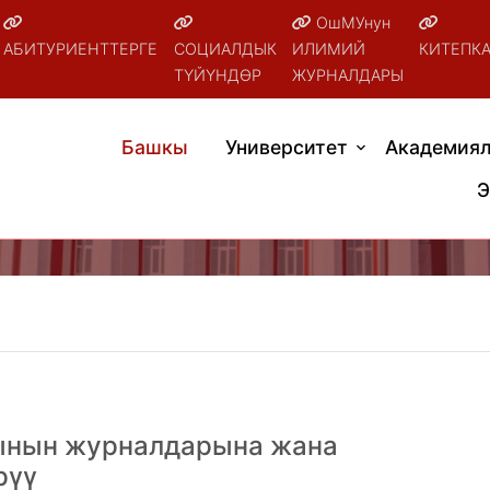
ОшМУнун
АБИТУРИЕНТТЕРГЕ
СОЦИАЛДЫК
ИЛИМИЙ
КИТЕПК
ТҮЙҮНДӨР
ЖУРНАЛДАРЫ
Башкы
Университет
Академиял
Э
сынын журналдарына жана
рүү