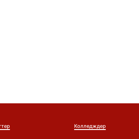
ттер
Колледждер