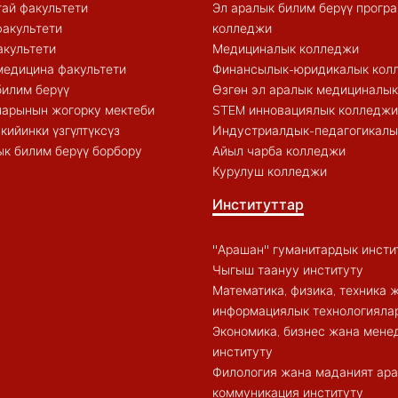
ай факультети
Эл аралык билим берүү прогр
акультети
колледжи
акультети
Медициналык колледжи
медицина факультети
Финансылык-юридикалык кол
билим берүү
Өзгөн эл аралык медициналы
арынын жогорку мектеби
STEM инновациялык колледжи
кийинки үзгүлтүксүз
Индустриалдык-педагогикалы
к билим берүү борбору
Айыл чарба колледжи
Курулуш колледжи
Институттар
"Арашан" гуманитардык инсти
Чыгыш таануу институту
Математика, физика, техника 
информациялык технологиялар
Экономика, бизнес жана мен
институту
Филология жана маданият ар
коммуникация институту