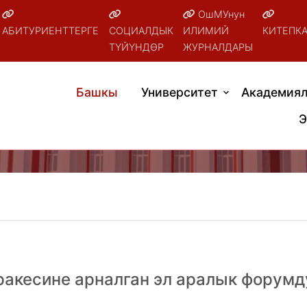
ОшМУнун
АБИТУРИЕНТТЕРГЕ
СОЦИАЛДЫК
ИЛИМИЙ
КИТЕПК
ТҮЙҮНДӨР
ЖУРНАЛДАРЫ
Башкы
Университет
Академиял
Э
акесине арналган эл аралык форумд