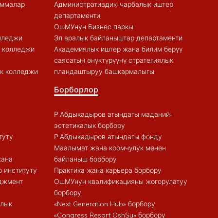
аммалар
Административдик-чарбалык иштер
департаменти
ОшМУнун Бизнес паркы
лледжи
Эл аралык байланыштар департаменти
к колледжи
Академиялык иштер жана билим берүү
саясатын өнүктүрүүнү стратегиялык
к колледжи
пландаштыруу башкармалыгы
Борборлор
Р.Абдыкадыров атындагы маданий-
эстетикалык борбору
туту
Р.Абдыкадыров атындагы фонду
Маалымат жана коомчулук менен
жана
байланыш борбору
 институту
Практика жана карьера борбору
еджмент
ОшМУнун квалификацияны жогорулатуу
борбору
алык
«Next Generation Hub» борбору
«Congress Resort OshSu» борбору