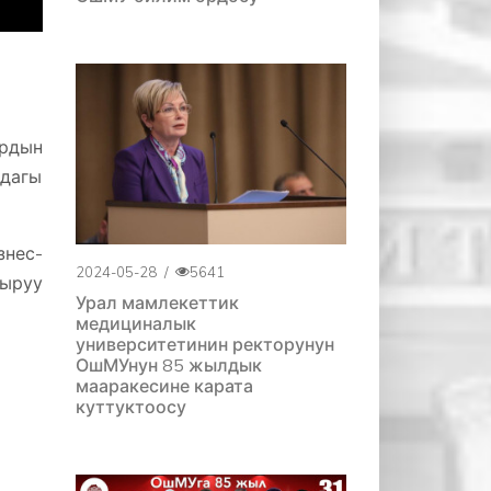
ардын
ндагы
нес-
2024-05-28
/
5641
тыруу
Урал мамлекеттик
медициналык
университетинин ректорунун
ОшМУнун 85 жылдык
мааракесине карата
куттуктоосу