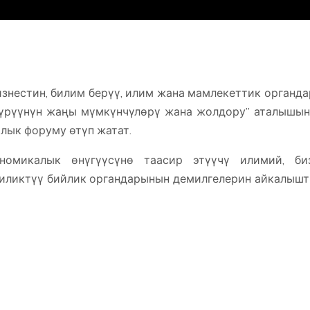
знестин, билим берүү, илим жана мамлекеттик органд
түрүүнүн жаңы мүмкүнчүлөрү жана жолдору” аталышы
лык форуму өтүп жатат.
номикалык өнүгүүсүнө таасир этүүчү илимий, биз
гиликтүү бийлик органдарынын демилгелерин айкалыш