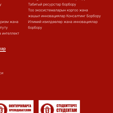
у
Табигый ресурстар борбору
Тоо экосистемаларын коргоо жана
жашыл инновациялар Консалтинг Борбору
туризм жана
Илимий изилдөөлөр жана инновациялар
итуту
борбору
 интеллект
лар
си