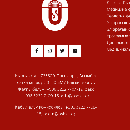
Кыргыз-Кыт
Медицина ф
Теология ф
Эл аралык 
Эл аралык 
программал
Дипломдон 
медициналы
Кыргызстан, 723500, Ош шаары, Алымбек
датка көчөсү, 331, ОшМУ Башкы корпус
Жалпы бөлүм: +996 3222 7-07-12, факс
+996 3222 7-09-15, edu@oshsu.kg
Кабыл алуу комиссиясы: +996 3222 7-08-
18, priem@oshsu.kg