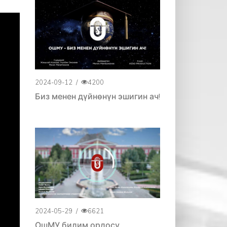
2024-09-12
/
4200
Биз менен дүйнөнүн эшигин ач!
2024-05-29
/
6621
ОшМУ билим ордосу