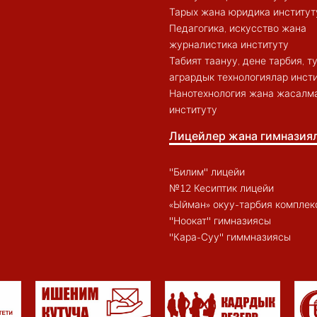
Тарых жана юридика институт
Педагогика, искусство жана
журналистика институту
Табият таануу, дене тарбия, 
агрардык технологиялар инст
Нанотехнология жана жасалма
институту
Лицейлер жана гимназия
"Билим" лицейи
№12 Кесиптик лицейи
«Ыйман» окуу-тарбия комплек
"Ноокат" гимназиясы
"Кара-Суу" гиммназиясы