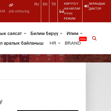
КӨРҮҮСҮ
ЭКРАНДЫК
RU
EN
TR
НАЧАРЛАР
ДИКТОР
АНА
job.oshsu.kg
ҮЧҮН
РЕЖИМ
ык саясат
Билим берүү
Илим
new
л аралык байланыш
HR
BRAND
у