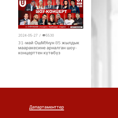
2024-05-27
/
5530
31-май ОшМУнун 85 жылдык
мааракесине арналган шоу-
концерттен күтөбүз
Департаменттер