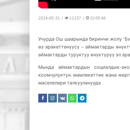
2024-05-31
/
11237
/
10:05:46
Учурда Ош шаарында биринчи жолу “Би
өз аракеттенүүсү – аймактарды өнүк
аймактарды туруктуу өнүктүрүү эл ара
Мында аймактардын социалдык-эко
коомчулуктун, мамлекеттик жана жер
маселелери талкууланууда